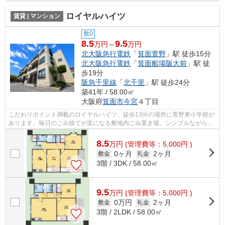
ロイヤルハイツ
賃貸 | マンション
敷0
8.5
9.5
万円～
万円
北大阪急行電鉄
「
箕面萱野
」駅 徒歩15分
北大阪急行電鉄
「
箕面船場阪大前
」駅 徒
歩19分
阪急千里線
「
北千里
」駅 徒歩24分
築41年 / 58.00㎡
大阪府
箕面市
今宮
４丁目
こだわりポイント満載のロイヤルハイツ。徒歩13分の場所に萱野東小学校が
あります。毎日のごみ捨てが楽になる敷地内ごみ置き場。シンプルながらも
風の通り道がしっかり造られている物...
8.5
万
円
(管理費等：5,000円 )
0ヶ月
2ヶ月
敷金
礼金
3階 / 3DK / 58.00㎡
9.5
万
円
(管理費等：5,000円 )
0万円
2ヶ月
敷金
礼金
3階 / 2LDK / 58.00㎡