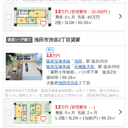
ので利便性が高いです。高いニーズのあ...
13
万
円
(管理費等：10,000円 )
0ヶ月
40万円
敷金
礼金
2階 / 3LDK / 60.50㎡
池田市渋谷2丁目貸家
賃貸 | 一戸建て
敷0
13
万円
阪急宝塚本線
「
池田
」駅 徒歩25分
阪急宝塚本線
「
石橋阪大前
」駅 徒歩29分
「秦野小学校前」バス停下車 徒歩2分
築50年 / 86.26㎡
大阪府
池田市
渋谷
２丁目
池田市渋谷2丁目貸家：阪急宝塚本線池田駅にも近くて便利。薬や日用品を
買うのに便利なキリン堂 池田緑丘店まで193mです。2駅利用可能な物件なの
で、用途や行き先に応じて経路を選択で...
13
万
円
(管理費等：- )
0ヶ月
2ヶ月
敷金
礼金
1-2階 / 3LDK＋1S(納戸) / 86.26㎡