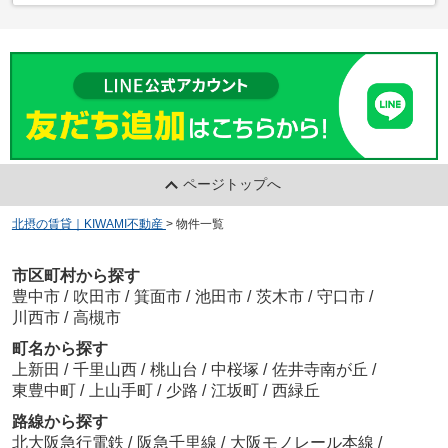
ページトップへ
北摂の賃貸｜KIWAMI不動産
>
物件一覧
市区町村から探す
豊中市
/
吹田市
/
箕面市
/
池田市
/
茨木市
/
守口市
/
川西市
/
高槻市
町名から探す
上新田
/
千里山西
/
桃山台
/
中桜塚
/
佐井寺南が丘
/
東豊中町
/
上山手町
/
少路
/
江坂町
/
西緑丘
路線から探す
北大阪急行電鉄
/
阪急千里線
/
大阪モノレール本線
/