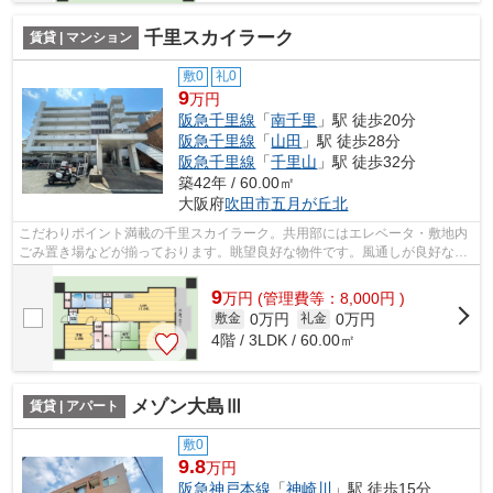
千里スカイラーク
賃貸 | マンション
敷0
礼0
9
万円
阪急千里線
「
南千里
」駅 徒歩20分
阪急千里線
「
山田
」駅 徒歩28分
阪急千里線
「
千里山
」駅 徒歩32分
築42年 / 60.00㎡
大阪府
吹田市
五月が丘北
こだわりポイント満載の千里スカイラーク。共用部にはエレベータ・敷地内
ごみ置き場などが揃っております。眺望良好な物件です。風通しが良好なの
で、夏も涼しい風がはいってきます。...
9
万
円
(管理費等：8,000円 )
0万円
0万円
敷金
礼金
4階 / 3LDK / 60.00㎡
メゾン大島Ⅲ
賃貸 | アパート
敷0
9.8
万円
阪急神戸本線
「
神崎川
」駅 徒歩15分