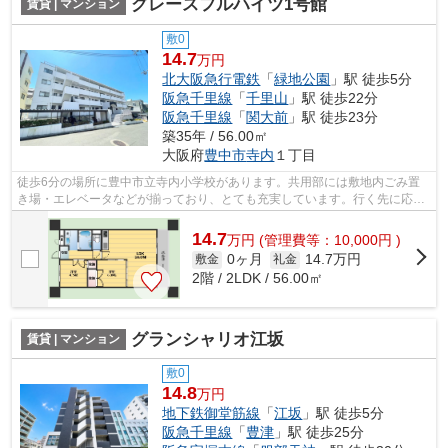
グレースフルハイツ1号館
賃貸 | マンション
敷0
14.7
万円
北大阪急行電鉄
「
緑地公園
」駅 徒歩5分
阪急千里線
「
千里山
」駅 徒歩22分
阪急千里線
「
関大前
」駅 徒歩23分
築35年 / 56.00㎡
大阪府
豊中市
寺内
１丁目
徒歩6分の場所に豊中市立寺内小学校があります。共用部には敷地内ごみ置
き場・エレベータなどが揃っており、とても充実しています。行く先に応じ
て経路を選べる、2駅利用可能な物件で...
14.7
万
円
(管理費等：10,000円 )
0ヶ月
14.7万円
敷金
礼金
2階 / 2LDK / 56.00㎡
グランシャリオ江坂
賃貸 | マンション
敷0
14.8
万円
地下鉄御堂筋線
「
江坂
」駅 徒歩5分
阪急千里線
「
豊津
」駅 徒歩25分