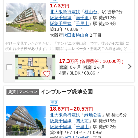
17.3
万円
北大阪急行電鉄
「
桃山台
」駅 徒歩7分
阪急千里線
「
南千里
」駅 徒歩12分
阪急千里線
「
千里山
」駅 徒歩24分
築13年 / 68.86㎡
大阪府
吹田市
桃山台
２丁目
ぜひ一度見ていただきたい、「アンビエラ桃山台」です。徒歩7分の場所に
桃山台小学校があります。共用部にはエレベータ・敷地内ごみ置き場などが
揃っております。眺望良好な物件です。...
17.3
万
円
(管理費等：10,000円 )
0ヶ月
2ヶ月
敷金
礼金
4階 / 3LDK / 68.86㎡
インプルーブ緑地公園
賃貸 | マンション
敷0
18.8
20.5
万円～
万円
北大阪急行電鉄
「
緑地公園
」駅 徒歩5分
阪急千里線
「
関大前
」駅 徒歩15分
阪急千里線
「
千里山
」駅 徒歩22分
築29年 / 67.14㎡～71.09㎡