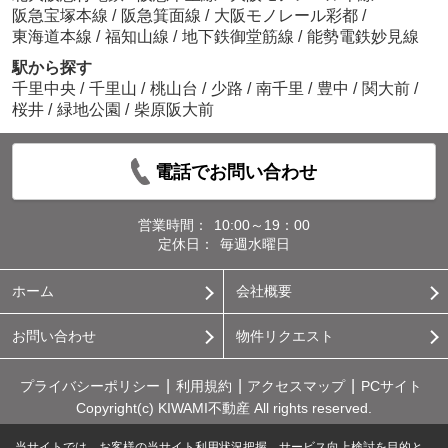
阪急宝塚本線
/
阪急箕面線
/
大阪モノレール彩都
/
東海道本線
/
福知山線
/
地下鉄御堂筋線
/
能勢電鉄妙見線
駅から探す
千里中央
/
千里山
/
桃山台
/
少路
/
南千里
/
豊中
/
関大前
/
桜井
/
緑地公園
/
柴原阪大前
電話でお問い合わせ
営業時間：
10:00～19：00
定休日：
毎週水曜日
ホーム
会社概要
お問い合わせ
物件リクエスト
プライバシーポリシー
利用規約
アクセスマップ
PCサイト
Copyright(c) KIWAMI不動産 All rights reserved.
当サイトでは、お客様の当サイト利用状況把握、サービス向上検討を目的と