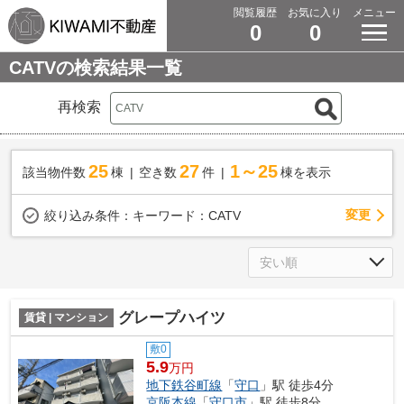
閲覧履歴
お気に入り
メニュー
0
0
CATVの検索結果一覧
再検索
25
27
1～25
該当物件数
棟
空き数
件
棟を表示
変更
絞り込み条件：
キーワード：CATV
グレープハイツ
賃貸 | マンション
敷0
5.9
万円
地下鉄谷町線
「
守口
」駅 徒歩4分
京阪本線
「
守口市
」駅 徒歩8分