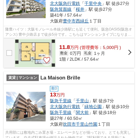
北大阪急行電鉄
「
千里中央
」駅 徒歩27分
阪急箕面線
「
桜井
」駅 徒歩27分
築41年 / 57.64㎡
大阪府
豊中市
西緑丘
１丁目
隆豊ハイツ：大阪モノレール本線少路駅にも近くて便利。阪急OASIS(阪急オ
アシス) 豊中少路店まで徒歩5分です。こちらはマンションタイプになりま
す。シンプルながらも風の通り道がしっ...
11.8
万
円
(管理費等：5,000円 )
0万円
1ヶ月
敷金
礼金
1階 / 2LDK / 57.64㎡
La Maison Brille
賃貸 | マンション
敷0
13
万円
阪急千里線
「
千里山
」駅 徒歩7分
北大阪急行電鉄
「
緑地公園
」駅 徒歩10分
阪急千里線
「
関大前
」駅 徒歩18分
築27年 / 60.50㎡
大阪府
吹田市
千里山竹園
１丁目
共用部には敷地内ごみ置き場・エレベータなどが揃っており、とても充実し
ています。自走式駐車場が併設された物件です。2駅利用できる場所にある