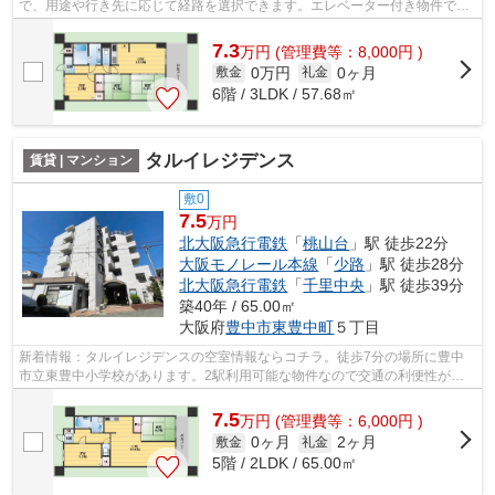
で、用途や行き先に応じて経路を選択できます。エレベーター付き物件で
す。遠くの風景を見つめることは視力回復に...
7.3
万
円
(管理費等：8,000円 )
0万円
0ヶ月
敷金
礼金
6階 / 3LDK / 57.68㎡
タルイレジデンス
賃貸 | マンション
敷0
7.5
万円
北大阪急行電鉄
「
桃山台
」駅 徒歩22分
大阪モノレール本線
「
少路
」駅 徒歩28分
北大阪急行電鉄
「
千里中央
」駅 徒歩39分
築40年 / 65.00㎡
大阪府
豊中市
東豊中町
５丁目
新着情報：タルイレジデンスの空室情報ならコチラ。徒歩7分の場所に豊中
市立東豊中小学校があります。2駅利用可能な物件なので交通の利便性が良
いのが魅力です。通風良好の涼しく気持...
7.5
万
円
(管理費等：6,000円 )
0ヶ月
2ヶ月
敷金
礼金
5階 / 2LDK / 65.00㎡