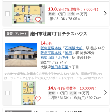
分に駅のある、ニーズの高い物件です。...
13.8
万
円
(管理費等：7,000円 )
0万円
35万円
敷金
礼金
1階 / 3LDK / 78.05㎡
池田市荘園1丁目テラスハウス
賃貸 | アパート
14
万円
阪急宝塚本線
「
石橋阪大前
」駅 徒歩14分
阪急宝塚本線
「
池田
」駅 徒歩25分
福知山線
「
北伊丹
」駅 徒歩33分
築27年 / 92.74㎡
大阪府
池田市
荘園
１丁目
徒歩9分の距離に池田市立北豊島中学校があるのも魅力。場所が平坦なの
は、ランニングをする上で抑えたいポイントですね。こちらの物件はアパー
トです。こだわり派の方も満足度の高いデ...
14
万
円
(管理費等：10,000円 )
10万円
20万円
敷金
礼金
1-2階 / 3LDK＋1S(納戸) / 92.74㎡