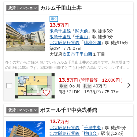
カルム千里山土井
賃貸 | マンション
敷0
13.5
万円
阪急千里線
「
関大前
」駅 徒歩5分
阪急千里線
「
千里山
」駅 徒歩9分
北大阪急行電鉄
「
緑地公園
」駅 徒歩15分
築29年 / 75.07㎡
大阪府
吹田市
千里山西
１丁目
多くの方からご好評頂いているカルム千里山土井のご紹介です。駐車場まで
の距離は100mです。2駅利用可能でとても利便性の高いマンションです。こ
ちらはマンションタイプになります。吹...
13.5
万
円
(管理費等：12,000円 )
0ヶ月
40万円
敷金
礼金
3階 / 2LDK＋1S(納戸) / 75.07㎡
ボヌール千里中央弐番館
賃貸 | マンション
13.7
万円
北大阪急行電鉄
「
千里中央
」駅 徒歩9分
北大阪急行電鉄
「
桃山台
」駅 徒歩22分