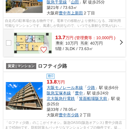
阪急千里線
「
山田
」駅 徒歩25分
築21年 / 73.63㎡
大阪府
豊中市
上新田
２丁目
自走式の駐車場がある物件です。電車での移動がより便利になる、2駅利用
可能なマンションです。風通しが良好なので、いつでも新鮮な空気がはいっ
てきます。こちらの物件はマンションで...
13.7
万
円
(管理費等：10,000円 )
10万円
40万円
敷金
礼金
5階 / 3LDK / 73.63㎡
ロフティ少路
賃貸 | マンション
敷0
13.8
万円
大阪モノレール本線
「
少路
」駅 徒歩6分
阪急宝塚本線
「
豊中
」駅 徒歩24分
北大阪急行電鉄
「
箕面船場阪大前
」駅 徒
歩25分
築33年 / 78.05㎡
大阪府
豊中市
少路
２丁目
「ロフティ少路」のここがイチオシ。阪急OASIS(阪急オアシス) 豊中少路店
まで458mです。防犯対策もバッチリなマンションタイプの物件です。徒歩8