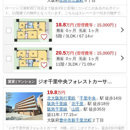
大阪府
吹田市
江坂町
５丁目
ローソン 江坂町四丁目店まで徒歩3分と近場にコンビニがあるのもポイン
ト。11階建ての物件となっています。こちらはエレベーター付きの物件で
す。こだわり派も満足できるデザイナーズ...
18.8
万
円
(管理費等：15,000円 )
0ヶ月
1ヶ月
敷金
礼金
5階 / 3LDK / 67.14㎡
20.5
万
円
(管理費等：15,000円 )
0ヶ月
1ヶ月
敷金
礼金
11階 / 3LDK / 71.09㎡
ジオ千里中央フォレストカーサ H棟
賃貸 | マンション
19.8
万円
北大阪急行電鉄
「
千里中央
」駅 徒歩14分
阪急千里線
「
北千里
」駅 徒歩18分
阪急千里線
「
山田
」駅 徒歩35分
築11年 / 77.15㎡
大阪府
豊中市
新千里北町
２丁目
「ジオ千里中央フォレストカーサ H棟」のここがイチオシ。徒歩3分の場所