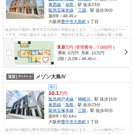
東西線
「
加島
」駅 徒歩23分
阪急宝塚本線
「
三国
」駅 徒歩30分
築8年 / 48.45㎡
大阪府
豊中市
大島町
１丁目
徒歩8分の場所に豊中市立庄内西小学校があります。こちらの物件はアパー
トです。付近に駅が2つあるので、用途や行き先によって経路を選べる物件
です。こちらの物件は駅まで徒歩で15分...
9.8
万
円
(管理費等：7,000円 )
0万円
15万円
敷金
礼金
2階 / 2LDK / 48.45㎡
メゾン大島Ⅳ
賃貸 | アパート
敷0
10.1
万円
阪急神戸本線
「
神崎川
」駅 徒歩15分
東西線
「
加島
」駅 徒歩23分
阪急宝塚本線
「
三国
」駅 徒歩30分
築8年 / 60.64㎡
大阪府
豊中市
大島町
１丁目
徒歩8分の場所に豊中市立庄内西小学校があります。こちらの物件はアパー