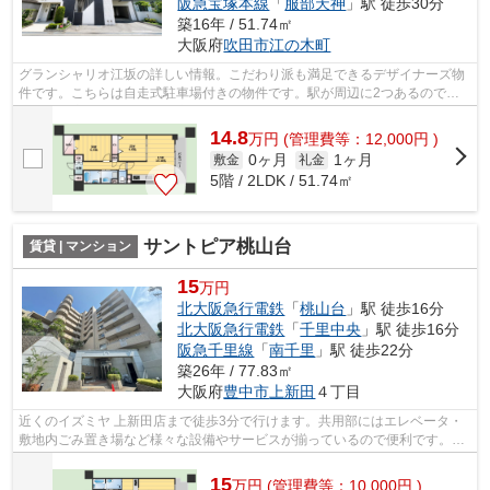
阪急宝塚本線
「
服部天神
」駅 徒歩30分
築16年 / 51.74㎡
大阪府
吹田市
江の木町
グランシャリオ江坂の詳しい情報。こだわり派も満足できるデザイナーズ物
件です。こちらは自走式駐車場付きの物件です。駅が周辺に2つあるので行
動範囲が広がります。吹田市エリアにあ...
14.8
万
円
(管理費等：12,000円 )
0ヶ月
1ヶ月
敷金
礼金
5階 / 2LDK / 51.74㎡
サントピア桃山台
賃貸 | マンション
15
万円
北大阪急行電鉄
「
桃山台
」駅 徒歩16分
北大阪急行電鉄
「
千里中央
」駅 徒歩16分
阪急千里線
「
南千里
」駅 徒歩22分
築26年 / 77.83㎡
大阪府
豊中市
上新田
４丁目
近くのイズミヤ 上新田店まで徒歩3分で行けます。共用部にはエレベータ・
敷地内ごみ置き場など様々な設備やサービスが揃っているので便利です。こ
ちらの物件は機械式駐車場がご利用い...
15
万
円
(管理費等：10,000円 )