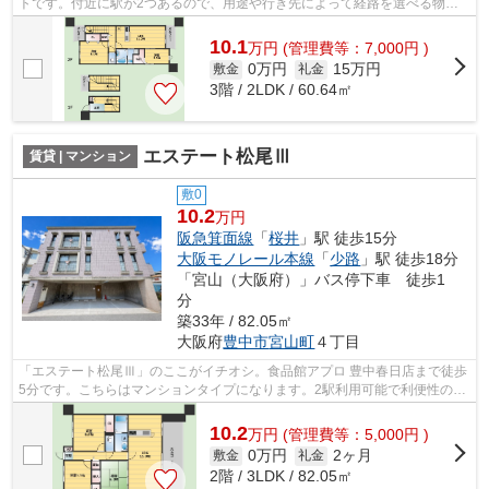
トです。付近に駅が2つあるので、用途や行き先によって経路を選べる物件
です。こちらの物件は駅まで徒歩で15分...
10.1
万
円
(管理費等：7,000円 )
0万円
15万円
敷金
礼金
3階 / 2LDK / 60.64㎡
エステート松尾Ⅲ
賃貸 | マンション
敷0
10.2
万円
阪急箕面線
「
桜井
」駅 徒歩15分
大阪モノレール本線
「
少路
」駅 徒歩18分
「宮山（大阪府）」バス停下車 徒歩1
分
築33年 / 82.05㎡
大阪府
豊中市
宮山町
４丁目
「エステート松尾Ⅲ」のここがイチオシ。食品館アプロ 豊中春日店まで徒歩
5分です。こちらはマンションタイプになります。2駅利用可能で利便性の高
い物件です。豊中市エリアにある賃貸...
10.2
万
円
(管理費等：5,000円 )
0万円
2ヶ月
敷金
礼金
2階 / 3LDK / 82.05㎡