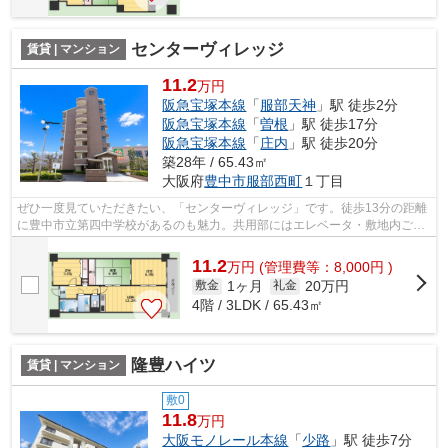
センターヴィレッジ
賃貸 | マンション
11.2
万円
阪急宝塚本線
「
服部天神
」駅 徒歩2分
阪急宝塚本線
「
曽根
」駅 徒歩17分
阪急宝塚本線
「
庄内
」駅 徒歩20分
築28年 / 65.43㎡
大阪府
豊中市
服部西町
１丁目
ぜひ一度見ていただきたい、「センターヴィレッジ」です。徒歩13分の距離
に豊中市立第四中学校があるのも魅力。共用部にはエレベータ・敷地内ごみ
置き場などが揃っており、とても充実...
11.2
万
円
(管理費等：8,000円 )
1ヶ月
20万円
敷金
礼金
4階 / 3LDK / 65.43㎡
隆豊ハイツ
賃貸 | マンション
敷0
11.8
万円
大阪モノレール本線
「
少路
」駅 徒歩7分