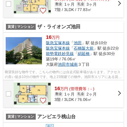
1ヶ月
3ヶ月
敷金
礼金
7階 / 3LDK / 77.83㎡
ザ・ライオンズ池田
賃貸 | マンション
16
万円
阪急宝塚本線
「
池田
」駅 徒歩10分
阪急宝塚本線
「
石橋阪大前
」駅 徒歩22分
能勢電鉄妙見線
「
絹延橋
」駅 徒歩30分
築19年 / 76.06㎡
大阪府
池田市
城南
３丁目
眺望良好な物件です。こちらの物件には自走式駐車場があります。アクセス
の良い徒歩10分の物件です。地上15階建ての物件。池田市エリアにある賃貸
情報のことなら、地域に密着した当社...
16
万
円
(管理費等：- )
1ヶ月
2ヶ月
敷金
礼金
3階 / 3LDK / 76.06㎡
アンビエラ桃山台
賃貸 | マンション
敷0