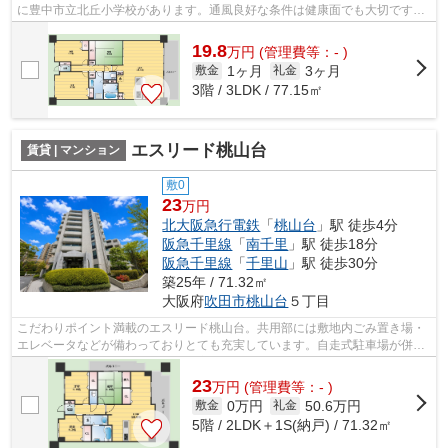
に豊中市立北丘小学校があります。通風良好な条件は健康面でも大切です。
そんな観点からもおすすめのマンショ...
19.8
万
円
(管理費等：- )
1ヶ月
3ヶ月
敷金
礼金
3階 / 3LDK / 77.15㎡
エスリード桃山台
賃貸 | マンション
敷0
23
万円
北大阪急行電鉄
「
桃山台
」駅 徒歩4分
阪急千里線
「
南千里
」駅 徒歩18分
阪急千里線
「
千里山
」駅 徒歩30分
築25年 / 71.32㎡
大阪府
吹田市
桃山台
５丁目
こだわりポイント満載のエスリード桃山台。共用部には敷地内ごみ置き場・
エレベータなどが備わっておりとても充実しています。自走式駐車場が併設
された物件です。夏場の電気代も安く...
23
万
円
(管理費等：- )
0万円
50.6万円
敷金
礼金
5階 / 2LDK＋1S(納戸) / 71.32㎡