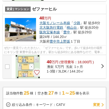
ゼファーヒル
賃貸 | マンション
40
万円
大阪モノレール本線
「
少路
」駅 徒歩8分
北大阪急行電鉄
「
桃山台
」駅 徒歩20分
阪急宝塚本線
「
豊中
」駅 徒歩29分
築24年 / 144.20㎡
大阪府
豊中市
上野坂
１丁目
ぜひ一度見ていただきたい、「ゼファーヒル」です。歩いて徒歩4分の場所
にキリン堂 東豊中店もあります。駅から徒歩8分にある物件なので、電車利
用が多い方にオススメです。こだわり条...
40
万
円
(管理費等：18,000円 )
5万円
1ヶ月
敷金
礼金
1-3階 / 3LDK / 144.20㎡
25
27
1～25
該当物件数
棟
空き数
件
棟を表示
変更
絞り込み条件：
キーワード：CATV