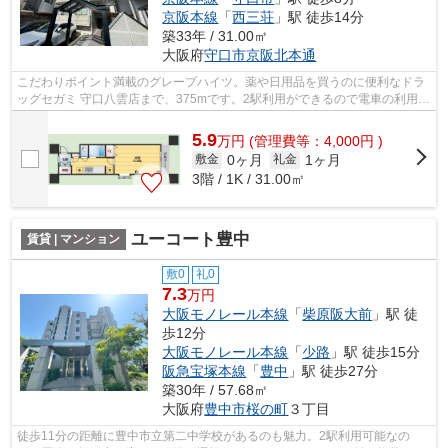
京阪本線
「
西三荘
」駅 徒歩14分
築33年 / 31.00㎡
大阪府
守口市
京阪北本通
こだわりポイント満載のグレープハイツ。薬や日用品を買うのに便利なドラ
ッグセガミ 守口八雲店まで、375mです。2駅利用ができるので電車の利用に
役立つ物件です。さわやかな朝を迎え...
5.9
万
円
(管理費等：4,000円 )
0ヶ月
1ヶ月
敷金
礼金
3階 / 1K / 31.00㎡
ユーコート豊中
賃貸 | マンション
敷0
礼0
7.3
万円
大阪モノレール本線
「
柴原阪大前
」駅 徒
歩12分
大阪モノレール本線
「
少路
」駅 徒歩15分
阪急宝塚本線
「
豊中
」駅 徒歩27分
築30年 / 57.68㎡
大阪府
豊中市
桜の町
３丁目
徒歩11分の距離に豊中市立第二中学校があるのも魅力。2駅利用可能なの