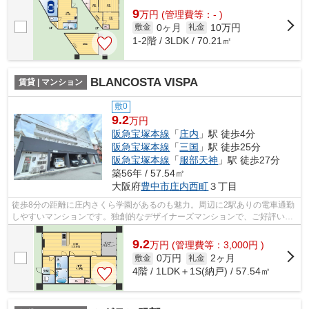
9
万
円
(管理費等：- )
0ヶ月
10万円
敷金
礼金
1-2階 / 3LDK / 70.21㎡
BLANCOSTA VISPA
賃貸 | マンション
敷0
9.2
万円
阪急宝塚本線
「
庄内
」駅 徒歩4分
阪急宝塚本線
「
三国
」駅 徒歩25分
阪急宝塚本線
「
服部天神
」駅 徒歩27分
築56年 / 57.54㎡
大阪府
豊中市
庄内西町
３丁目
徒歩8分の距離に庄内さくら学園があるのも魅力。周辺に2駅ありの電車通勤
しやすいマンションです。独創的なデザイナーズマンションで、ご好評いた
だいています。最上階の物件です。で...
9.2
万
円
(管理費等：3,000円 )
0万円
2ヶ月
敷金
礼金
4階 / 1LDK＋1S(納戸) / 57.54㎡