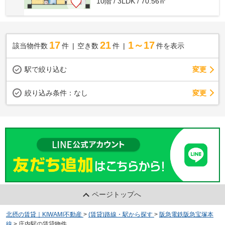
10階 / 3LDK / 70.56㎡
17
21
1～17
該当物件数
件
空き数
件
件を表示
駅で絞り込む
変更
変更
絞り込み条件：
なし
ページトップへ
北摂の賃貸｜KIWAMI不動産
>
(賃貸)路線・駅から探す
>
阪急電鉄阪急宝塚本
線
>
庄内駅の賃貸物件