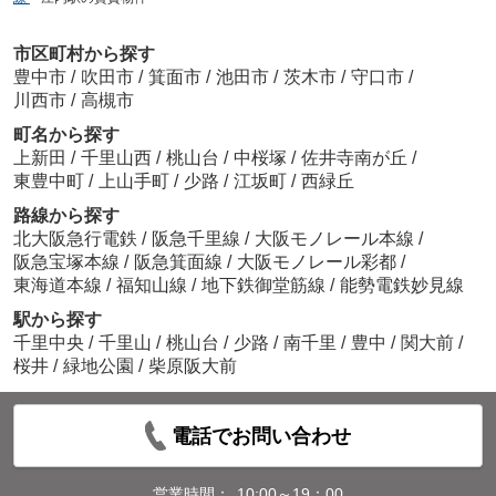
市区町村から探す
豊中市
/
吹田市
/
箕面市
/
池田市
/
茨木市
/
守口市
/
川西市
/
高槻市
町名から探す
上新田
/
千里山西
/
桃山台
/
中桜塚
/
佐井寺南が丘
/
東豊中町
/
上山手町
/
少路
/
江坂町
/
西緑丘
路線から探す
北大阪急行電鉄
/
阪急千里線
/
大阪モノレール本線
/
阪急宝塚本線
/
阪急箕面線
/
大阪モノレール彩都
/
東海道本線
/
福知山線
/
地下鉄御堂筋線
/
能勢電鉄妙見線
駅から探す
千里中央
/
千里山
/
桃山台
/
少路
/
南千里
/
豊中
/
関大前
/
桜井
/
緑地公園
/
柴原阪大前
電話でお問い合わせ
営業時間：
10:00～19：00