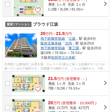
1ヶ月
2ヶ月
敷金
礼金
1-2階 / 3LDK / 81.00㎡
プラウド江坂
賃貸 | マンション
20
21.5
万円～
万円
地下鉄御堂筋線
「
江坂
」駅 徒歩5分
阪急宝塚本線
「
庄内
」駅 徒歩25分
地下鉄御堂筋線
「
東三国
」駅 徒歩25分
築19年 / 70.56㎡～76.53㎡
大阪府
吹田市
江の木町
共用部には敷地内ごみ置き場・エレベータ2基など様々な設備やサービスが
揃っているので便利です。15階建ての物件です。こちらの物件から、100m
で駐車場です。2駅利用可能な物件で目的...
21.5
万
円
(管理費等：- )
1ヶ月
1ヶ月
敷金
礼金
7階 / 3LDK / 76.53㎡
20
万
円
(管理費等：10,000円 )
21万円
42万円
敷金
礼金