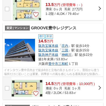
13.5
万
円
(管理費等：- )
0ヶ月
27万円
敷金
礼金
1-2階 / 4LDK / 79.40㎡
GROOVE豊中レジデンス
賃貸 | マンション
敷0
新築
14.5
万円
阪急宝塚本線
「
庄内
」駅 徒歩14分
阪急宝塚本線
「
三国
」駅 徒歩15分
阪急神戸本線
「
神崎川
」駅 徒歩22分
築1年未満 / 53.83㎡
大阪府
豊中市
三和町
１丁目
イオンタウン豊中庄内まで徒歩6分と立地の良さもポイント。普段から使う
場所だけに近いことは重要。四季折々の風を感じられる通風良好な快適のマ
ンションです。造りとデザインに関して...
14.5
万
円
(管理費等：10,000円 )
0ヶ月
1ヶ月
敷金
礼金
4階 / 2LDK / 53.83㎡