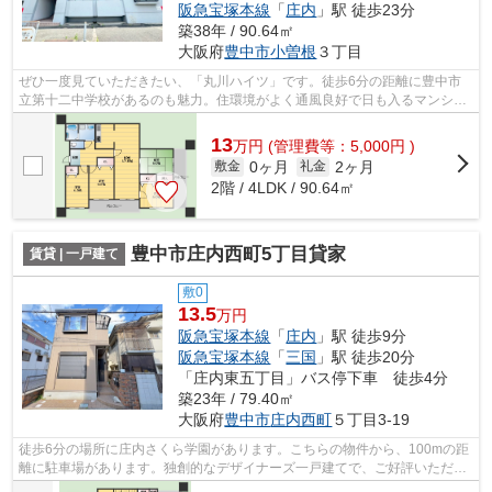
阪急宝塚本線
「
庄内
」駅 徒歩23分
築38年 / 90.64㎡
大阪府
豊中市
小曽根
３丁目
ぜひ一度見ていただきたい、「丸川ハイツ」です。徒歩6分の距離に豊中市
立第十二中学校があるのも魅力。住環境がよく通風良好で日も入るマンショ
ンをご提供します。駅まで徒歩15分と、...
13
万
円
(管理費等：5,000円 )
0ヶ月
2ヶ月
敷金
礼金
2階 / 4LDK / 90.64㎡
豊中市庄内西町5丁目貸家
賃貸 | 一戸建て
敷0
13.5
万円
阪急宝塚本線
「
庄内
」駅 徒歩9分
阪急宝塚本線
「
三国
」駅 徒歩20分
「庄内東五丁目」バス停下車 徒歩4分
築23年 / 79.40㎡
大阪府
豊中市
庄内西町
５丁目3-19
徒歩6分の場所に庄内さくら学園があります。こちらの物件から、100mの距
離に駐車場があります。独創的なデザイナーズ一戸建てで、ご好評いただい
ています。駅から徒歩9分に立地する、...