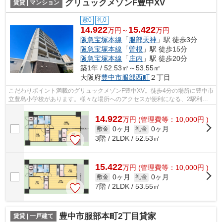
グリュックメゾンF豊中XV
賃貸 | マンション
敷0
礼0
14.922
15.422
万円～
万円
阪急宝塚本線
「
服部天神
」駅 徒歩3分
阪急宝塚本線
「
曽根
」駅 徒歩15分
阪急宝塚本線
「
庄内
」駅 徒歩20分
築1年 / 52.53㎡～53.55㎡
大阪府
豊中市
服部西町
２丁目
こだわりポイント満載のグリュックメゾンF豊中XV。徒歩4分の場所に豊中市
立豊島小学校があります。様々な場所へのアクセスが便利になる、2駅利用
可能な物件です。こちらの物件から出て...
14.922
万
円
(管理費等：10,000円 )
0ヶ月
0ヶ月
敷金
礼金
3階 / 2LDK / 52.53㎡
15.422
万
円
(管理費等：10,000円 )
0ヶ月
0ヶ月
敷金
礼金
7階 / 2LDK / 53.55㎡
豊中市服部本町2丁目貸家
賃貸 | 一戸建て