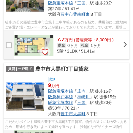
阪急宝塚本線
「
三国
」駅 徒歩23分
築27年 / 51.41㎡
大阪府
豊中市
豊南町東
３丁目
徒歩19分の距離に豊中市立第十二中学校があるのも魅力。共用部には敷地内
ごみ置き場・エレベータなどが備わっておりとても充実しています。夏場は
特に涼しい通風良好な環境の良い快適...
7.7
万
円
(管理費等：8,000円 )
0ヶ月
1ヶ月
敷金
礼金
5階 / 2LDK / 51.41㎡
豊中市大黒町3丁目貸家
賃貸 | 一戸建て
敷0
9
万円
阪急宝塚本線
「
庄内
」駅 徒歩15分
阪急神戸本線
「
神崎川
」駅 徒歩15分
阪急宝塚本線
「
三国
」駅 徒歩20分
築53年 / 70.21㎡
大阪府
豊中市
大黒町
３丁目
こだわりポイント満載の豊中市大黒町3丁目貸家。物件の近くに駅が2つある
ため、用途や行き先によって経路を選べます。独創的なデザイナーズ物件
で、ご好評いただいています。こちらの...