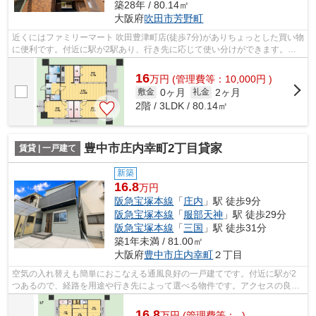
築28年 / 80.14㎡
大阪府
吹田市
芳野町
近くにはファミリーマート 吹田豊津町店(徒歩7分)がありちょっとした買い物
に便利です。付近に駅が2駅あり、行き先に応じて使い分けができます。風
通しが良好なので、いつでも新鮮な空...
16
万
円
(管理費等：10,000円 )
0ヶ月
2ヶ月
敷金
礼金
2階 / 3LDK / 80.14㎡
豊中市庄内幸町2丁目貸家
賃貸 | 一戸建て
新築
16.8
万円
阪急宝塚本線
「
庄内
」駅 徒歩9分
阪急宝塚本線
「
服部天神
」駅 徒歩29分
阪急宝塚本線
「
三国
」駅 徒歩31分
築1年未満 / 81.00㎡
大阪府
豊中市
庄内幸町
２丁目
空気の入れ替えも簡単におこなえる通風良好の一戸建てです。付近に駅が2
つあるので、経路を用途や行き先によって選べる物件です。アクセスの良い
徒歩9分の物件です。眺望良好で景色が...
16.8
万
円
(管理費等：- )