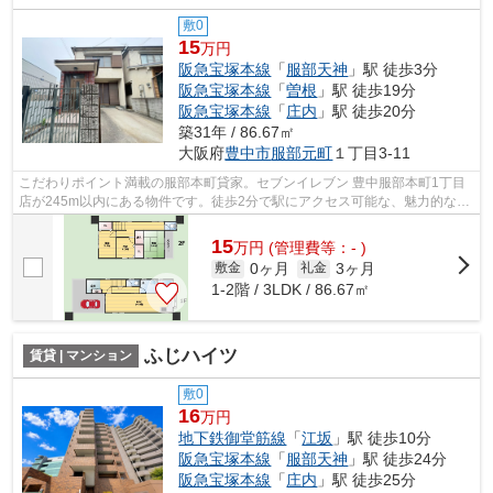
敷0
15
万円
阪急宝塚本線
「
服部天神
」駅 徒歩3分
阪急宝塚本線
「
曽根
」駅 徒歩19分
阪急宝塚本線
「
庄内
」駅 徒歩20分
築31年 / 86.67㎡
大阪府
豊中市
服部元町
１丁目3-11
こだわりポイント満載の服部本町貸家。セブンイレブン 豊中服部本町1丁目
店が245m以内にある物件です。徒歩2分で駅にアクセス可能な、魅力的な駅
近物件です。通風良好の一戸建てなので...
15
万
円
(管理費等：- )
0ヶ月
3ヶ月
敷金
礼金
1-2階 / 3LDK / 86.67㎡
ふじハイツ
賃貸 | マンション
敷0
16
万円
地下鉄御堂筋線
「
江坂
」駅 徒歩10分
阪急宝塚本線
「
服部天神
」駅 徒歩24分
阪急宝塚本線
「
庄内
」駅 徒歩25分