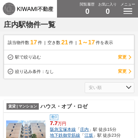
閲覧履歴
お気に入り
メニュー
0
0
庄内駅物件一覧
17
21
1～17
該当物件数
件
空き数
件
件を表示
駅で絞り込む
変更
変更
絞り込み条件：
なし
ハウス・オブ・ロゼ
賃貸 | マンション
敷0
7.7
万円
阪急宝塚本線
「
庄内
」駅 徒歩15分
地下鉄御堂筋線
「
江坂
」駅 徒歩23分