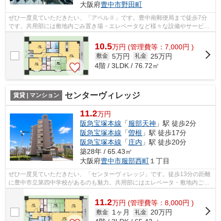
大阪府
豊中市
野田町
ぜひ一度見ていただきたい、「アペルⅡ」です。豊中南郵便局まで徒歩7分
です。共用部には敷地内ごみ置き場・エレベータなど様々な設備やサービス
が揃っているので便利です。こちらの物...
10.5
万
円
(管理費等：7,000円 )
5万円
25万円
敷金
礼金
4階 / 3LDK / 76.72㎡
センターヴィレッジ
賃貸 | マンション
11.2
万円
阪急宝塚本線
「
服部天神
」駅 徒歩2分
阪急宝塚本線
「
曽根
」駅 徒歩17分
阪急宝塚本線
「
庄内
」駅 徒歩20分
築28年 / 65.43㎡
大阪府
豊中市
服部西町
１丁目
ぜひ一度見ていただきたい、「センターヴィレッジ」です。徒歩13分の距離
に豊中市立第四中学校があるのも魅力。共用部にはエレベータ・敷地内ごみ
置き場などが揃っており、とても充実...
11.2
万
円
(管理費等：8,000円 )
1ヶ月
20万円
敷金
礼金