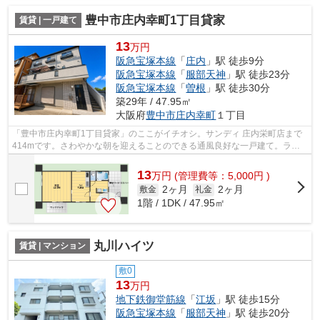
豊中市庄内幸町1丁目貸家
賃貸 | 一戸建て
13
万円
阪急宝塚本線
「
庄内
」駅 徒歩9分
阪急宝塚本線
「
服部天神
」駅 徒歩23分
阪急宝塚本線
「
曽根
」駅 徒歩30分
築29年 / 47.95㎡
大阪府
豊中市
庄内幸町
１丁目
「豊中市庄内幸町1丁目貸家」のここがイチオシ。サンディ 庄内栄町店まで
414mです。さわやかな朝を迎えることのできる通風良好な一戸建て。ライ
フスタイル重視したい方にはたまらない...
13
万
円
(管理費等：5,000円 )
2ヶ月
2ヶ月
敷金
礼金
1階 / 1DK / 47.95㎡
丸川ハイツ
賃貸 | マンション
敷0
13
万円
地下鉄御堂筋線
「
江坂
」駅 徒歩15分
阪急宝塚本線
「
服部天神
」駅 徒歩20分