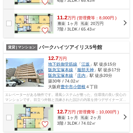
4階 / 3LDK / 65.43㎡
11.2
万
円
(管理費等：8,000円 )
1ヶ月
20万円
敷金
礼金
7階 / 3LDK / 65.43㎡
パークハイツアイリス5号館
賃貸 | マンション
12.7
万円
地下鉄御堂筋線
「
江坂
」駅 徒歩15分
阪急宝塚本線
「
服部天神
」駅 徒歩17分
阪急宝塚本線
「
庄内
」駅 徒歩20分
築30年 / 74.02㎡
大阪府
豊中市
小曽根
４丁目
エレベーターがある物件です。通風システムが整った、住環境の良い安心の
マンションです。目立つ外観と洗練された設計の内装を持つデザイナーズ。
徒歩15分で駅へのアクセスが可能な物...
12.7
万
円
(管理費等：10,000円 )
1ヶ月
2ヶ月
敷金
礼金
3階 / 3LDK / 74.02㎡