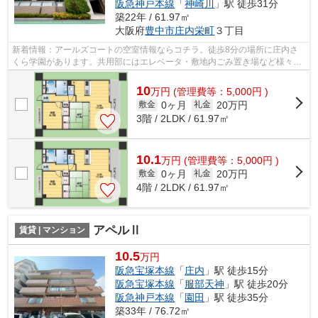
阪急神戸本線
「
神崎川
」駅 徒歩31分
築22年 / 61.97㎡
大阪府
豊中市
庄内栄町
３丁目
新着情報：アールズコートの空室情報ならコチラ。徒歩8分の場所に庄内さ
くら学園があります。共用部にはエレベータ・敷地内ごみ置き場など様々な
設備やサービスが揃っているので便利で...
10
万
円
(管理費等：5,000円 )
0ヶ月
20万円
敷金
礼金
3階 / 2LDK / 61.97㎡
10.1
万
円
(管理費等：5,000円 )
0ヶ月
20万円
敷金
礼金
4階 / 2LDK / 61.97㎡
アペルⅡ
賃貸 | マンション
10.5
万円
阪急宝塚本線
「
庄内
」駅 徒歩15分
阪急宝塚本線
「
服部天神
」駅 徒歩20分
阪急神戸本線
「
園田
」駅 徒歩35分
築33年 / 76.72㎡