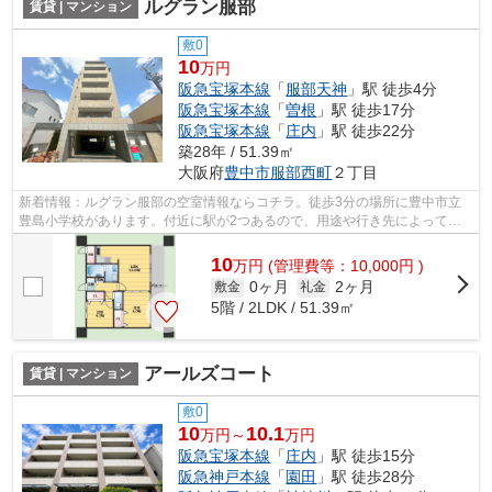
ルグラン服部
賃貸 | マンション
敷0
10
万円
阪急宝塚本線
「
服部天神
」駅 徒歩4分
阪急宝塚本線
「
曽根
」駅 徒歩17分
阪急宝塚本線
「
庄内
」駅 徒歩22分
築28年 / 51.39㎡
大阪府
豊中市
服部西町
２丁目
新着情報：ルグラン服部の空室情報ならコチラ。徒歩3分の場所に豊中市立
豊島小学校があります。付近に駅が2つあるので、用途や行き先によって経
路を選べる物件です。こちらは自走式駐...
10
万
円
(管理費等：10,000円 )
0ヶ月
2ヶ月
敷金
礼金
5階 / 2LDK / 51.39㎡
アールズコート
賃貸 | マンション
敷0
10
10.1
万円～
万円
阪急宝塚本線
「
庄内
」駅 徒歩15分
阪急神戸本線
「
園田
」駅 徒歩28分