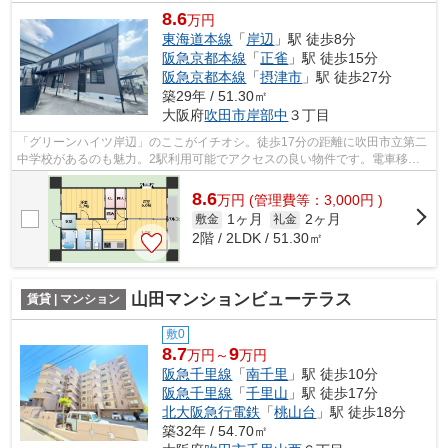
8.6
万円
東海道本線
「
岸辺
」駅 徒歩8分
阪急京都本線
「
正雀
」駅 徒歩15分
阪急京都本線
「
摂津市
」駅 徒歩27分
築29年 / 51.30㎡
大阪府
吹田市
岸部中
３丁目
「グリーンハイツ岸辺」のここがイチオシ。徒歩17分の距離に吹田市立第二
中学校があるのも魅力。2駅利用可能でアクセスの良い物件です。電車移動
の多い方に嬉しい駅から徒歩8分の物件...
8.6
万
円
(管理費等：3,000円 )
1ヶ月
2ヶ月
敷金
礼金
2階 / 2LDK / 51.30㎡
山田マンションビューテラス
賃貸 | マンション
敷0
8.7
9
万円～
万円
阪急千里線
「
南千里
」駅 徒歩10分
阪急千里線
「
千里山
」駅 徒歩17分
北大阪急行電鉄
「
桃山台
」駅 徒歩18分
築32年 / 54.70㎡