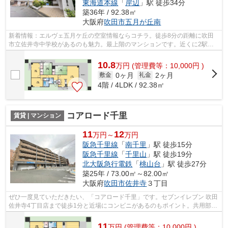
東海道本線
「
岸辺
」駅 徒歩34分
築36年 / 92.38㎡
大阪府
吹田市
五月が丘南
新着情報：エルヴェ五月ケ丘の空室情報ならコチラ。徒歩8分の距離に吹田
市立佐井寺中学校があるのも魅力。最上階のマンションです。近くに2駅あ
る、アクセスが良い物件です。吹田市エ...
10.8
万
円
(管理費等：10,000円 )
0ヶ月
2ヶ月
敷金
礼金
4階 / 4LDK / 92.38㎡
コアロード千里
賃貸 | マンション
11
12
万円～
万円
阪急千里線
「
南千里
」駅 徒歩15分
阪急千里線
「
千里山
」駅 徒歩19分
北大阪急行電鉄
「
桃山台
」駅 徒歩27分
築25年 / 73.00㎡～82.00㎡
大阪府
吹田市
佐井寺
３丁目
ぜひ一度見ていただきたい、「コアロード千里」です。セブンイレブン 吹田
佐井寺4丁目店まで徒歩1分と近場にコンビニがあるのもポイント。共用部に
はエレベータ・敷地内ごみ置き場など...
11
万
円
(管理費等：10,000円 )