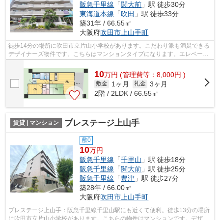
阪急千里線
「
関大前
」駅 徒歩30分
東海道本線
「
吹田
」駅 徒歩33分
築31年 / 66.55㎡
大阪府
吹田市
上山手町
徒歩14分の場所に吹田市立片山小学校があります。こだわり派も満足できる
デザイナーズ物件です。こちらはマンションタイプになります。エレベータ
ー付き物件です。吹田市エリアにある...
10
万
円
(管理費等：8,000円 )
1ヶ月
3ヶ月
敷金
礼金
2階 / 2LDK / 66.55㎡
プレステージ上山手
賃貸 | マンション
敷0
10
万円
阪急千里線
「
千里山
」駅 徒歩18分
阪急千里線
「
関大前
」駅 徒歩25分
阪急千里線
「
豊津
」駅 徒歩27分
築28年 / 66.00㎡
大阪府
吹田市
上山手町
プレステージ上山手：阪急千里線千里山駅にも近くて便利。徒歩13分の場所
に吹田市立片山小学校があります。こちらの物件はマンションです。デザイ