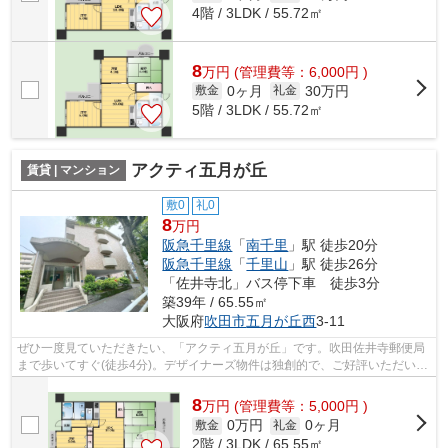
4階 / 3LDK / 55.72㎡
8
万
円
(管理費等：6,000円 )
0ヶ月
30万円
敷金
礼金
5階 / 3LDK / 55.72㎡
アクティ五月が丘
賃貸 | マンション
敷0
礼0
8
万円
阪急千里線
「
南千里
」駅 徒歩20分
阪急千里線
「
千里山
」駅 徒歩26分
「佐井寺北」バス停下車 徒歩3分
築39年 / 65.55㎡
大阪府
吹田市
五月が丘西
3-11
ぜひ一度見ていただきたい、「アクティ五月が丘」です。吹田佐井寺郵便局
まで歩いてすぐ(徒歩4分)。デザイナーズ物件は独創的で、ご好評いただいて
います。2駅利用可物件なので、よく...
8
万
円
(管理費等：5,000円 )
0万円
0ヶ月
敷金
礼金
2階 / 3LDK / 65.55㎡