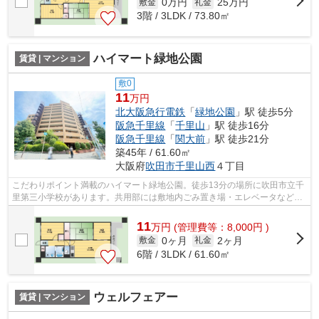
0万円
25万円
敷金
礼金
3階 / 3LDK / 73.80㎡
ハイマート緑地公園
賃貸 | マンション
敷0
11
万円
北大阪急行電鉄
「
緑地公園
」駅 徒歩5分
阪急千里線
「
千里山
」駅 徒歩16分
阪急千里線
「
関大前
」駅 徒歩21分
築45年 / 61.60㎡
大阪府
吹田市
千里山西
４丁目
こだわりポイント満載のハイマート緑地公園。徒歩13分の場所に吹田市立千
里第三小学校があります。共用部には敷地内ごみ置き場・エレベータなどが
揃っており、とても充実しています。...
11
万
円
(管理費等：8,000円 )
0ヶ月
2ヶ月
敷金
礼金
6階 / 3LDK / 61.60㎡
ウェルフェアー
賃貸 | マンション