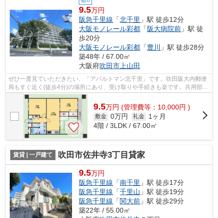
9.5
万円
阪急千里線
「
北千里
」駅 徒歩12分
大阪モノレール彩都
「
阪大病院前
」駅 徒
歩20分
大阪モノレール彩都
「
豊川
」駅 徒歩28分
築48年 / 67.00㎡
大阪府
吹田市
上山田
ぜひ一度見ていただきたい、「アパルトマン北千里」です。吹田阪大内郵便
局もすぐ近く(徒歩4分)の場所にあり、受け取りや手続きも楽です。共用部に
はエレベータ・敷地内ごみ置き場など...
9.5
万
円
(管理費等：10,000円 )
0万円
1ヶ月
敷金
礼金
4階 / 3LDK / 67.00㎡
吹田市佐井寺3丁目貸家
賃貸 | 一戸建て
9.5
万円
阪急千里線
「
南千里
」駅 徒歩17分
阪急千里線
「
千里山
」駅 徒歩19分
阪急千里線
「
関大前
」駅 徒歩29分
築22年 / 55.00㎡