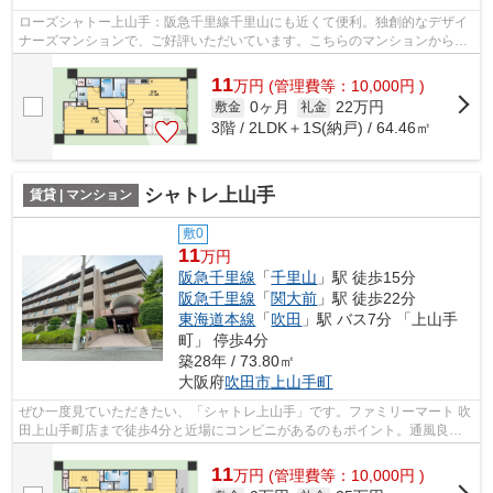
ローズシャトー上山手：阪急千里線千里山にも近くて便利。独創的なデザイ
ナーズマンションで、ご好評いただいています。こちらのマンションからは
2駅が近くにあり、移動範囲も広がりま...
11
万
円
(管理費等：10,000円 )
0ヶ月
22万円
敷金
礼金
3階 / 2LDK＋1S(納戸) / 64.46㎡
シャトレ上山手
賃貸 | マンション
敷0
11
万円
阪急千里線
「
千里山
」駅 徒歩15分
阪急千里線
「
関大前
」駅 徒歩22分
東海道本線
「
吹田
」駅 バス7分 「上山手
町」 停歩4分
築28年 / 73.80㎡
大阪府
吹田市
上山手町
ぜひ一度見ていただきたい、「シャトレ上山手」です。ファミリーマート 吹
田上山手町店まで徒歩4分と近場にコンビニがあるのもポイント。通風良好
の物件なのでいつでも新鮮な空気を味...
11
万
円
(管理費等：10,000円 )