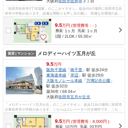
大阪府
吹田市
佐井寺
３丁目
「吹田市佐井寺3丁目貸家」のここがイチオシ。徒歩4分の場所に吹田市立佐
井寺小学校があります。設備も間取りも申し分の無い、快適な住環境のある
戸建て物件です。こちらの物件は自走...
9.5
万
円
(管理費等：- )
1ヶ月
1ヶ月
敷金
礼金
1階 / 2LDK / 55.00㎡
メロディーハイツ五月が丘
賃貸 | マンション
9.5
万円
阪急千里線
「
南千里
」駅 徒歩24分
東海道本線
「
岸辺
」駅 徒歩29分
大阪モノレール本線
「
万博記念公園
」
駅 徒歩32分
築36年 / 68.04㎡
大阪府
吹田市
五月が丘北
「メロディーハイツ五月が丘」のここがイチオシ。徒歩11分の場所に吹田市
立東佐井寺小学校があります。こちらはエレベーター付き物件です。こちら
の物件には自走式駐車場があります。...
9.5
万
円
(管理費等：8,000円 )
10万円
20万円
敷金
礼金