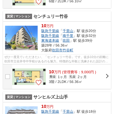
6階 / 2LDK / 56.10㎡
センチュリー竹谷
賃貸 | マンション
10
万円
阪急千里線
「
千里山
」駅 徒歩20分
阪急千里線
「
南千里
」駅 徒歩32分
東海道本線
「
吹田
」駅 徒歩39分
築28年 / 56.36㎡
大阪府
吹田市
竹谷町
ぜひ一度見ていただきたい、「センチュリー竹谷」です。徒歩10分の距離に
吹田市立佐井寺中学校があるのも魅力。特徴的な外観と洗練された設計の内
装を持つデザイナーズ。こちらの物件...
10
万
円
(管理費等：9,000円 )
1ヶ月
2ヶ月
敷金
礼金
3階 / 2LDK / 56.36㎡
サンヒルズ上山手
賃貸 | マンション
10
万円
阪急千里線
「
千里山
」駅 徒歩18分