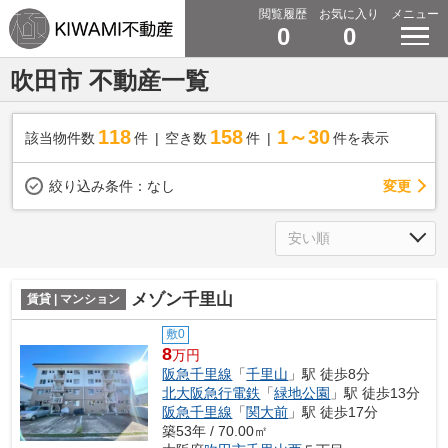
閲覧履歴
お気に入り
メニュー
0
0
吹田市 不動産一覧
118
158
1～30
該当物件数
件
空き数
件
件を表示
変更
絞り込み条件：
なし
メゾン千里山
賃貸 | マンション
敷0
8
万円
阪急千里線
「
千里山
」駅 徒歩8分
北大阪急行電鉄
「
緑地公園
」駅 徒歩13分
阪急千里線
「
関大前
」駅 徒歩17分
築53年 / 70.00㎡