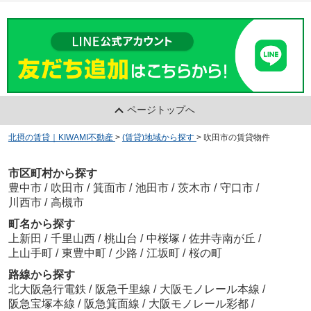
ページトップへ
北摂の賃貸｜KIWAMI不動産
>
(賃貸)地域から探す
>
吹田市の賃貸物件
市区町村から探す
豊中市
/
吹田市
/
箕面市
/
池田市
/
茨木市
/
守口市
/
川西市
/
高槻市
町名から探す
上新田
/
千里山西
/
桃山台
/
中桜塚
/
佐井寺南が丘
/
上山手町
/
東豊中町
/
少路
/
江坂町
/
桜の町
路線から探す
北大阪急行電鉄
/
阪急千里線
/
大阪モノレール本線
/
阪急宝塚本線
/
阪急箕面線
/
大阪モノレール彩都
/