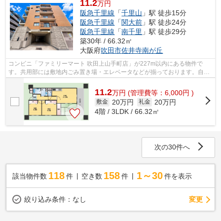
11.2
万円
阪急千里線
「
千里山
」駅 徒歩15分
阪急千里線
「
関大前
」駅 徒歩24分
阪急千里線
「
南千里
」駅 徒歩29分
築30年 / 66.32㎡
大阪府
吹田市
佐井寺南が丘
コンビニ「ファミリーマート 吹田上山手町店」が227m以内にある物件で
す。共用部には敷地内ごみ置き場・エレベータなどが揃っております。自走
式駐車場がある物件です。駅が周辺に2つ...
11.2
万
円
(管理費等：6,000円 )
20万円
20万円
敷金
礼金
4階 / 3LDK / 66.32㎡
次の30件へ
118
158
1～30
該当物件数
件
空き数
件
件を表示
変更
絞り込み条件：
なし