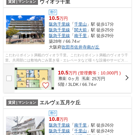
ヴィオラ千里
賃貸 | マンション
敷0
10.5
万円
阪急千里線
「
千里山
」駅 徒歩17分
阪急千里線
「
関大前
」駅 徒歩25分
阪急千里線
「
南千里
」駅 徒歩29分
築28年 / 66.74㎡
大阪府
吹田市
佐井寺南が丘
こだわりポイント満載のヴィオラ千里。こだわりポイント満載のヴィオラ千
里。共用部には敷地内ごみ置き場・エレベータなど様々な設備やサービスが
揃っているので便利です。2駅利用でき...
10.5
万
円
(管理費等：10,000円 )
0ヶ月
25万円
敷金
礼金
5階 / 3LDK / 66.74㎡
エルヴェ五月ケ丘
賃貸 | マンション
敷0
10.8
万円
阪急千里線
「
南千里
」駅 徒歩26分
阪急千里線
「
千里山
」駅 徒歩24分