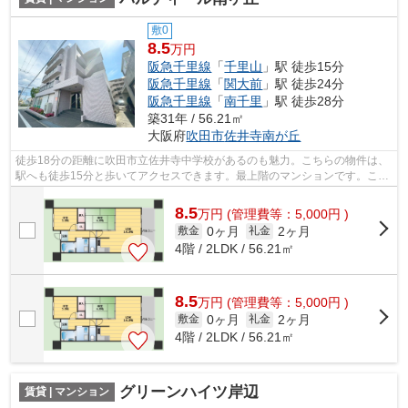
敷0
8.5
万円
阪急千里線
「
千里山
」駅 徒歩15分
阪急千里線
「
関大前
」駅 徒歩24分
阪急千里線
「
南千里
」駅 徒歩28分
築31年 / 56.21㎡
大阪府
吹田市
佐井寺南が丘
徒歩18分の距離に吹田市立佐井寺中学校があるのも魅力。こちらの物件は、
駅へも徒歩15分と歩いてアクセスできます。最上階のマンションです。こち
らのマンションには自走式駐車場があ...
8.5
万
円
(管理費等：5,000円 )
0ヶ月
2ヶ月
敷金
礼金
4階 / 2LDK / 56.21㎡
8.5
万
円
(管理費等：5,000円 )
0ヶ月
2ヶ月
敷金
礼金
4階 / 2LDK / 56.21㎡
グリーンハイツ岸辺
賃貸 | マンション