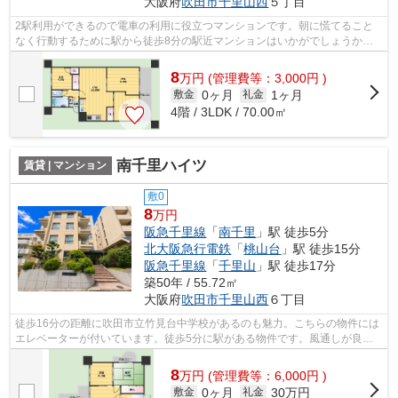
大阪府
吹田市
千里山西
５丁目
2駅利用ができるので電車の利用に役立つマンションです。朝に慌てること
なく行動するために駅から徒歩8分の駅近マンションはいかがでしょうか。
通常ではありえない間取りも楽しめる、...
8
万
円
(管理費等：3,000円 )
0ヶ月
1ヶ月
敷金
礼金
4階 / 3LDK / 70.00㎡
南千里ハイツ
賃貸 | マンション
敷0
8
万円
阪急千里線
「
南千里
」駅 徒歩5分
北大阪急行電鉄
「
桃山台
」駅 徒歩15分
阪急千里線
「
千里山
」駅 徒歩17分
築50年 / 55.72㎡
大阪府
吹田市
千里山西
６丁目
徒歩16分の距離に吹田市立竹見台中学校があるのも魅力。こちらの物件には
エレベーターが付いています。徒歩5分に駅がある物件です。風通しが良
く、湿気やカビの心配が少ない物件です。...
8
万
円
(管理費等：6,000円 )
0ヶ月
30万円
敷金
礼金