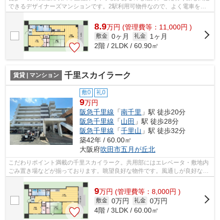
できるデザイナーズマンションです。2駅利用可物件なので、よく電車を利
用する方にピッタリですね。こちらの物...
8.9
万
円
(管理費等：11,000円 )
0ヶ月
1ヶ月
敷金
礼金
2階 / 2LDK / 60.90㎡
千里スカイラーク
賃貸 | マンション
敷0
礼0
9
万円
阪急千里線
「
南千里
」駅 徒歩20分
阪急千里線
「
山田
」駅 徒歩28分
阪急千里線
「
千里山
」駅 徒歩32分
築42年 / 60.00㎡
大阪府
吹田市
五月が丘北
こだわりポイント満載の千里スカイラーク。共用部にはエレベータ・敷地内
ごみ置き場などが揃っております。眺望良好な物件です。風通しが良好なの
で、夏も涼しい風がはいってきます。...
9
万
円
(管理費等：8,000円 )
0万円
0万円
敷金
礼金
4階 / 3LDK / 60.00㎡