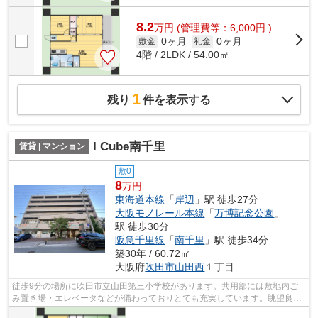
8.2
万
円
(管理費等：6,000円 )
0ヶ月
0ヶ月
敷金
礼金
4階 / 2LDK / 54.00㎡
1
残り
件を表示する
I Cube南千里
賃貸 | マンション
敷0
8
万円
東海道本線
「
岸辺
」駅 徒歩27分
大阪モノレール本線
「
万博記念公園
」
駅 徒歩30分
阪急千里線
「
南千里
」駅 徒歩34分
築30年 / 60.72㎡
大阪府
吹田市
山田西
１丁目
徒歩9分の場所に吹田市立山田第三小学校があります。共用部には敷地内ご
み置き場・エレベータなどが備わっておりとても充実しています。眺望良好
なマンションです。こちらのマンション...