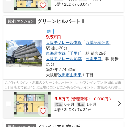
5階 / 2LDK / 68.04㎡
グリーンヒルパートⅡ
賃貸 | マンション
敷0
9.5
万円
大阪モノレール本線
「
万博記念公園
」
駅 徒歩20分
東海道本線
「
千里丘
」駅 徒歩25分
大阪モノレール彩都
「
公園東口
」駅 徒歩
25分
築27年 / 74.32㎡
大阪府
吹田市
山田東
１丁目
こだわりポイント満載のグリーンヒルパートⅡ。セブンイレブン 吹田山田東
1丁目店まで徒歩4分と近場にコンビニがあるのもポイント。空気の入れ替え
ができる風通しの良い物件です。こち...
9.5
万
円
(管理費等：10,000円 )
0ヶ月
1ヶ月
敷金
礼金
4階 / 3LDK / 74.32㎡
賃貸 | マンション