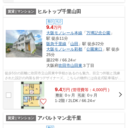
ヒルトップ千里山田
賃貸 | マンション
敷0
礼0
9.4
万円
大阪モノレール本線
「
万博記念公園
」
駅 徒歩11分
阪急千里線
「
山田
」駅 徒歩22分
大阪モノレール彩都
「
公園東口
」駅 徒歩
25分
築22年 / 66.24㎡
大阪府
吹田市
山田東
３丁目
徒歩5分の距離に吹田市立山田東中学校があるのも魅力。目立つ外観と洗練
された設計の内装を持つデザイナーズ。こちらの物件には自走式駐車場があ
ります。風通しが良く、湿気やカビの心...
9.4
万
円
(管理費等：4,000円 )
0ヶ月
0ヶ月
敷金
礼金
1-2階 / 2LDK / 66.24㎡
アパルトマン北千里
賃貸 | マンション
敷0