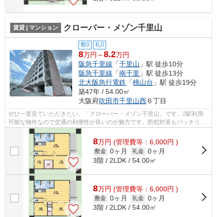
クローバー・メゾン千里山
賃貸 | マンション
敷0
礼0
8
8.2
万円～
万円
阪急千里線
「
千里山
」駅 徒歩10分
阪急千里線
「
南千里
」駅 徒歩13分
北大阪急行電鉄
「
桃山台
」駅 徒歩19分
築47年 / 54.00㎡
大阪府
吹田市
千里山西
６丁目
ぜひ一度見ていただきたい、「クローバー・メゾン千里山」です。2駅利用
可能な物件なので交通の利便性が良いのが魅力です。防犯対策もバッチリな
マンションタイプの物件です。夏場は特...
8
万
円
(管理費等：6,000円 )
0ヶ月
0ヶ月
敷金
礼金
3階 / 2LDK / 54.00㎡
8
万
円
(管理費等：6,000円 )
0ヶ月
0ヶ月
敷金
礼金
3階 / 2LDK / 54.00㎡