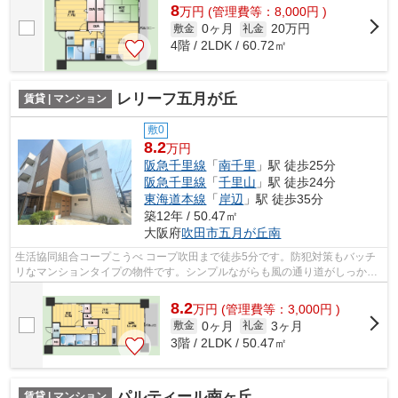
8
万
円
(管理費等：8,000円 )
0ヶ月
20万円
敷金
礼金
4階 / 2LDK / 60.72㎡
レリーフ五月が丘
賃貸 | マンション
敷0
8.2
万円
阪急千里線
「
南千里
」駅 徒歩25分
阪急千里線
「
千里山
」駅 徒歩24分
東海道本線
「
岸辺
」駅 徒歩35分
築12年 / 50.47㎡
大阪府
吹田市
五月が丘南
生活協同組合コープこうべ コープ吹田まで徒歩5分です。防犯対策もバッチ
リなマンションタイプの物件です。シンプルながらも風の通り道がしっかり
造られているマンションです。お車を...
8.2
万
円
(管理費等：3,000円 )
0ヶ月
3ヶ月
敷金
礼金
3階 / 2LDK / 50.47㎡
パルティール南ヶ丘
賃貸 | マンション