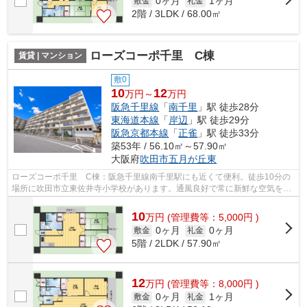
0ヶ月
1ヶ月
敷金
礼金
2階 / 3LDK / 68.00㎡
ローズコーポ千里 C棟
賃貸 | マンション
敷0
10
12
万円～
万円
阪急千里線
「
南千里
」駅 徒歩28分
東海道本線
「
岸辺
」駅 徒歩29分
阪急京都本線
「
正雀
」駅 徒歩33分
築53年 / 56.10㎡～57.90㎡
大阪府
吹田市
五月が丘東
ローズコーポ千里 C棟：阪急千里線南千里駅にも近くて便利。徒歩10分の
場所に吹田市立東佐井寺小学校があります。通風良好で常に新鮮な空気を送
り込むマンションをご案内します。お使...
10
万
円
(管理費等：5,000円 )
0ヶ月
0ヶ月
敷金
礼金
5階 / 2LDK / 57.90㎡
12
万
円
(管理費等：8,000円 )
0ヶ月
1ヶ月
敷金
礼金