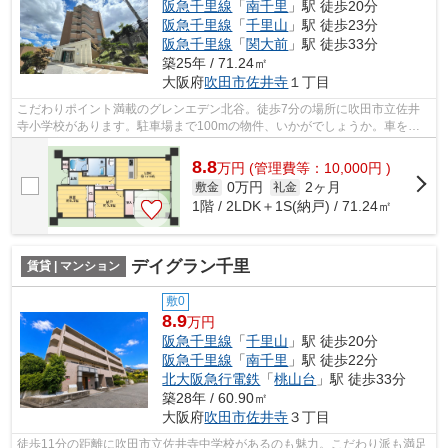
阪急千里線
「
南千里
」駅 徒歩20分
阪急千里線
「
千里山
」駅 徒歩23分
阪急千里線
「
関大前
」駅 徒歩33分
築25年 / 71.24㎡
大阪府
吹田市
佐井寺
１丁目
こだわりポイント満載のグレンエデン北谷。徒歩7分の場所に吹田市立佐井
寺小学校があります。駐車場まで100mの物件、いかがでしょうか。車をお
持ちの方にもオススメの、自走式駐車場を...
8.8
万
円
(管理費等：10,000円 )
0万円
2ヶ月
敷金
礼金
1階 / 2LDK＋1S(納戸) / 71.24㎡
デイグラン千里
賃貸 | マンション
敷0
8.9
万円
阪急千里線
「
千里山
」駅 徒歩20分
阪急千里線
「
南千里
」駅 徒歩22分
北大阪急行電鉄
「
桃山台
」駅 徒歩33分
築28年 / 60.90㎡
大阪府
吹田市
佐井寺
３丁目
徒歩11分の距離に吹田市立佐井寺中学校があるのも魅力。こだわり派も満足