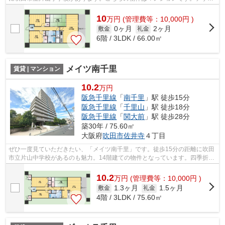
ナーズ物件は独創的で、ご好評いただ...
10
万
円
(管理費等：10,000円 )
0ヶ月
2ヶ月
敷金
礼金
6階 / 3LDK / 66.00㎡
メイツ南千里
賃貸 | マンション
10.2
万円
阪急千里線
「
南千里
」駅 徒歩15分
阪急千里線
「
千里山
」駅 徒歩18分
阪急千里線
「
関大前
」駅 徒歩28分
築30年 / 75.60㎡
大阪府
吹田市
佐井寺
４丁目
ぜひ一度見ていただきたい、「メイツ南千里」です。徒歩15分の距離に吹田
市立片山中学校があるのも魅力。14階建ての物件となっています。四季折々
の風を感じられる通風良好な快適のマ...
10.2
万
円
(管理費等：10,000円 )
1.3ヶ月
1.5ヶ月
敷金
礼金
4階 / 3LDK / 75.60㎡