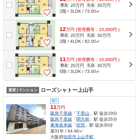
20万円
30万円
敷金
礼金
2階 / 3LDK / 73.00㎡
12
万
円
(管理費等：10,000円 )
20万円
30万円
敷金
礼金
2階 / 4LDK / 82.00㎡
11
万
円
(管理費等：10,000円 )
20万円
30万円
敷金
礼金
5階 / 3LDK / 73.00㎡
ローズシャトー上山手
賃貸 | マンション
敷0
11
万円
阪急千里線
「
千里山
」駅 徒歩19分
阪急千里線
「
関大前
」駅 徒歩25分
東海道本線
「
吹田
」駅 徒歩30分
築31年 / 64.46㎡
大阪府
吹田市
上山手町