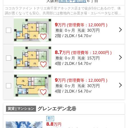
大阪府
吹田市
千里山西
６丁目
ココカラファイン トナリエ南千里アネックス店まで徒歩5分にあるので、体
調が悪くなっても安心。共用部には敷地内ごみ置き場・エレベータなど様々
な設備やサービスが揃っているので便...
9
万
円
(管理費等：12,000円 )
0ヶ月
30万円
敷金
礼金
2階 / 2LDK / 54.70㎡
8.7
万
円
(管理費等：12,000円 )
0ヶ月
15万円
敷金
礼金
4階 / 2LDK / 54.70㎡
9
万
円
(管理費等：12,000円 )
0ヶ月
30万円
敷金
礼金
4階 / 2LDK / 54.70㎡
グレンエデン北谷
賃貸 | マンション
敷0
8.8
万円