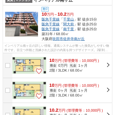
インペリアル南ヶ丘
敷0
10
10.2
万円～
万円
阪急千里線
「
千里山
」駅 徒歩15分
阪急千里線
「
関大前
」駅 徒歩25分
阪急千里線
「
南千里
」駅 徒歩25分
築31年 / 68.00㎡
大阪府
吹田市
佐井寺南が丘
インペリアル南ヶ丘の詳しい情報。通風システムが整った換気がしやすい物
件です。目立つ外観と洗練された設計の内装を持つデザイナーズ。2駅利用
できるので電車をよく使う方におすすめ...
10
万
円
(管理費等：10,000円 )
0万円
1ヶ月
敷金
礼金
2階 / 3LDK / 68.00㎡
10
万
円
(管理費等：10,000円 )
0ヶ月
1ヶ月
敷金
礼金
2階 / 3LDK / 68.00㎡
10.2
万
円
(管理費等：10,000円 )