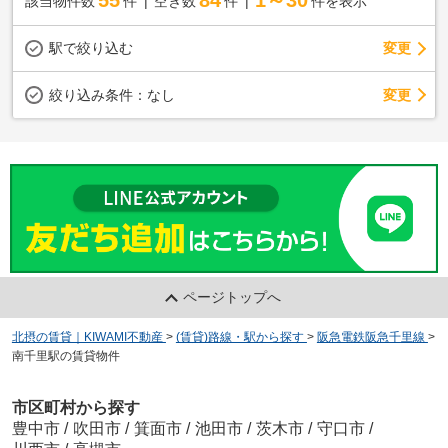
55
84
1～30
該当物件数
件
空き数
件
件を表示
駅で絞り込む
変更
変更
絞り込み条件：
なし
ページトップへ
北摂の賃貸｜KIWAMI不動産
>
(賃貸)路線・駅から探す
>
阪急電鉄阪急千里線
>
南千里駅の賃貸物件
市区町村から探す
豊中市
/
吹田市
/
箕面市
/
池田市
/
茨木市
/
守口市
/