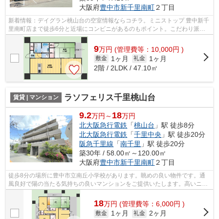
大阪府
豊中市
新千里南町
２丁目
新着情報：デイグラン桃山台の空室情報ならコチラ。ミニストップ 豊中新千
里南町店まで徒歩6分と近場にコンビニがあるのもポイント。こだわり派も
満足できるデザイナーズマンションで...
9
万
円
(管理費等：10,000円 )
1ヶ月
1ヶ月
敷金
礼金
2階 / 2LDK / 47.10㎡
ラソフェリス千里桃山台
賃貸 | マンション
9.2
18
万円～
万円
北大阪急行電鉄
「
桃山台
」駅 徒歩8分
北大阪急行電鉄
「
千里中央
」駅 徒歩20分
阪急千里線
「
南千里
」駅 徒歩20分
築30年 / 58.00㎡～120.00㎡
大阪府
豊中市
新千里南町
２丁目
徒歩8分の場所に豊中市立南丘小学校があります。眺めの良い物件です。通
風良好で陽の当たる気持ちの良いマンションをご提供いたします。高いニー
ズのある、駅徒歩8分の物件です。豊中...
18
万
円
(管理費等：6,000円 )
1ヶ月
2ヶ月
敷金
礼金