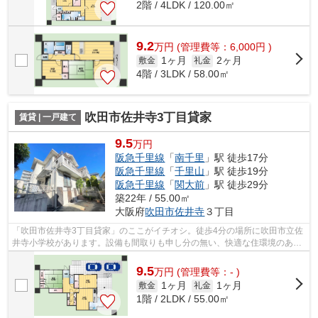
2階 / 4LDK / 120.00㎡
9.2
万
円
(管理費等：6,000円 )
1ヶ月
2ヶ月
敷金
礼金
4階 / 3LDK / 58.00㎡
吹田市佐井寺3丁目貸家
賃貸 | 一戸建て
9.5
万円
阪急千里線
「
南千里
」駅 徒歩17分
阪急千里線
「
千里山
」駅 徒歩19分
阪急千里線
「
関大前
」駅 徒歩29分
築22年 / 55.00㎡
大阪府
吹田市
佐井寺
３丁目
「吹田市佐井寺3丁目貸家」のここがイチオシ。徒歩4分の場所に吹田市立佐
井寺小学校があります。設備も間取りも申し分の無い、快適な住環境のある
戸建て物件です。こちらの物件は自走...
9.5
万
円
(管理費等：- )
1ヶ月
1ヶ月
敷金
礼金
1階 / 2LDK / 55.00㎡