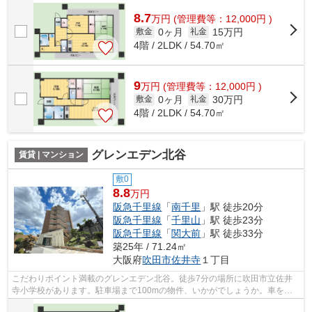
8.7
万
円
(管理費等：12,000円 )
0ヶ月
15万円
敷金
礼金
4階 / 2LDK / 54.70㎡
9
万
円
(管理費等：12,000円 )
0ヶ月
30万円
敷金
礼金
4階 / 2LDK / 54.70㎡
グレンエデン北谷
賃貸 | マンション
敷0
8.8
万円
阪急千里線
「
南千里
」駅 徒歩20分
阪急千里線
「
千里山
」駅 徒歩23分
阪急千里線
「
関大前
」駅 徒歩33分
築25年 / 71.24㎡
大阪府
吹田市
佐井寺
１丁目
こだわりポイント満載のグレンエデン北谷。徒歩7分の場所に吹田市立佐井
寺小学校があります。駐車場まで100mの物件、いかがでしょうか。車をお
持ちの方にもオススメの、自走式駐車場を...