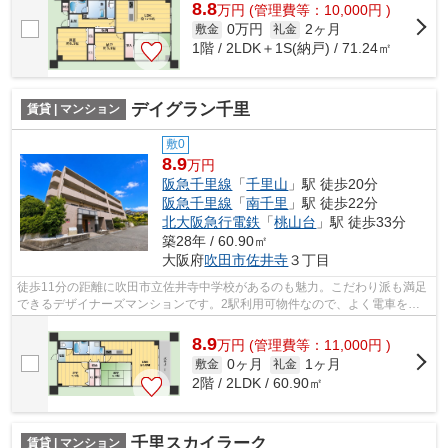
8.8
万
円
(管理費等：10,000円 )
0万円
2ヶ月
敷金
礼金
1階 / 2LDK＋1S(納戸) / 71.24㎡
デイグラン千里
賃貸 | マンション
敷0
8.9
万円
阪急千里線
「
千里山
」駅 徒歩20分
阪急千里線
「
南千里
」駅 徒歩22分
北大阪急行電鉄
「
桃山台
」駅 徒歩33分
築28年 / 60.90㎡
大阪府
吹田市
佐井寺
３丁目
徒歩11分の距離に吹田市立佐井寺中学校があるのも魅力。こだわり派も満足
できるデザイナーズマンションです。2駅利用可物件なので、よく電車を利
用する方にピッタリですね。こちらの物...
8.9
万
円
(管理費等：11,000円 )
0ヶ月
1ヶ月
敷金
礼金
2階 / 2LDK / 60.90㎡
千里スカイラーク
賃貸 | マンション