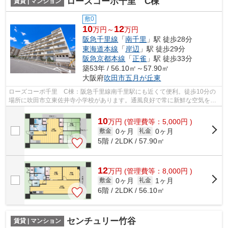
ローズコーポ千里 C棟
賃貸 | マンション
敷0
10
12
万円～
万円
阪急千里線
「
南千里
」駅 徒歩28分
東海道本線
「
岸辺
」駅 徒歩29分
阪急京都本線
「
正雀
」駅 徒歩33分
築53年 / 56.10㎡～57.90㎡
大阪府
吹田市
五月が丘東
ローズコーポ千里 C棟：阪急千里線南千里駅にも近くて便利。徒歩10分の
場所に吹田市立東佐井寺小学校があります。通風良好で常に新鮮な空気を送
り込むマンションをご案内します。お使...
10
万
円
(管理費等：5,000円 )
0ヶ月
0ヶ月
敷金
礼金
5階 / 2LDK / 57.90㎡
12
万
円
(管理費等：8,000円 )
0ヶ月
1ヶ月
敷金
礼金
6階 / 2LDK / 56.10㎡
センチュリー竹谷
賃貸 | マンション