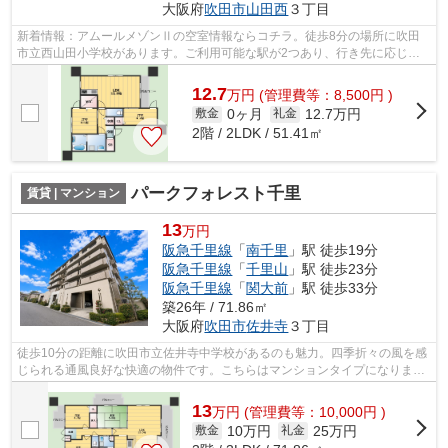
大阪府
吹田市
山田西
３丁目
新着情報：アムールメゾンⅡの空室情報ならコチラ。徒歩8分の場所に吹田
市立西山田小学校があります。ご利用可能な駅が2つあり、行き先に応じて
乗車駅の使い分けができます。こちらの物...
12.7
万
円
(管理費等：8,500円 )
0ヶ月
12.7万円
敷金
礼金
2階 / 2LDK / 51.41㎡
パークフォレスト千里
賃貸 | マンション
13
万円
阪急千里線
「
南千里
」駅 徒歩19分
阪急千里線
「
千里山
」駅 徒歩23分
阪急千里線
「
関大前
」駅 徒歩33分
築26年 / 71.86㎡
大阪府
吹田市
佐井寺
３丁目
徒歩10分の距離に吹田市立佐井寺中学校があるのも魅力。四季折々の風を感
じられる通風良好な快適の物件です。こちらはマンションタイプになりま
す。独創的なデザイナーズ物件で、ご好...
13
万
円
(管理費等：10,000円 )
10万円
25万円
敷金
礼金