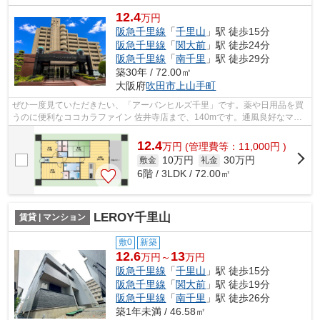
12.4
万円
阪急千里線
「
千里山
」駅 徒歩15分
阪急千里線
「
関大前
」駅 徒歩24分
阪急千里線
「
南千里
」駅 徒歩29分
築30年 / 72.00㎡
大阪府
吹田市
上山手町
ぜひ一度見ていただきたい、「アーバンヒルズ千里」です。薬や日用品を買
うのに便利なココカラファイン 佐井寺店まで、140mです。通風良好なマン
ションです。徒歩15分で駅へのアクセス...
12.4
万
円
(管理費等：11,000円 )
10万円
30万円
敷金
礼金
6階 / 3LDK / 72.00㎡
LEROY千里山
賃貸 | マンション
敷0
新築
12.6
13
万円～
万円
阪急千里線
「
千里山
」駅 徒歩15分
阪急千里線
「
関大前
」駅 徒歩19分
阪急千里線
「
南千里
」駅 徒歩26分
築1年未満 / 46.58㎡