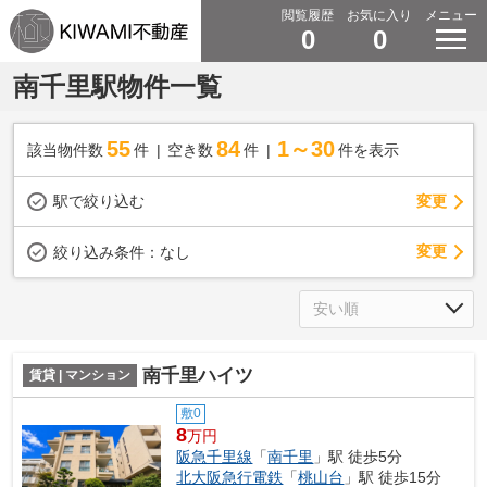
閲覧履歴
お気に入り
メニュー
0
0
南千里駅物件一覧
55
84
1～30
該当物件数
件
空き数
件
件を表示
駅で絞り込む
変更
変更
絞り込み条件：
なし
南千里ハイツ
賃貸 | マンション
敷0
8
万円
阪急千里線
「
南千里
」駅 徒歩5分
北大阪急行電鉄
「
桃山台
」駅 徒歩15分