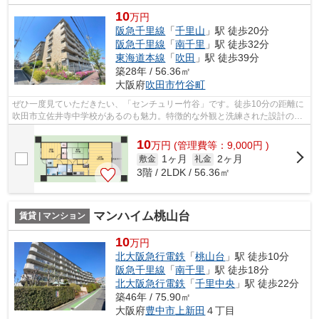
10
万円
阪急千里線
「
千里山
」駅 徒歩20分
阪急千里線
「
南千里
」駅 徒歩32分
東海道本線
「
吹田
」駅 徒歩39分
築28年 / 56.36㎡
大阪府
吹田市
竹谷町
ぜひ一度見ていただきたい、「センチュリー竹谷」です。徒歩10分の距離に
吹田市立佐井寺中学校があるのも魅力。特徴的な外観と洗練された設計の内
装を持つデザイナーズ。こちらの物件...
10
万
円
(管理費等：9,000円 )
1ヶ月
2ヶ月
敷金
礼金
3階 / 2LDK / 56.36㎡
マンハイム桃山台
賃貸 | マンション
10
万円
北大阪急行電鉄
「
桃山台
」駅 徒歩10分
阪急千里線
「
南千里
」駅 徒歩18分
北大阪急行電鉄
「
千里中央
」駅 徒歩22分
築46年 / 75.90㎡
大阪府
豊中市
上新田
４丁目