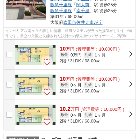
阪急千里線
「
関大前
」駅 徒歩25分
阪急千里線
「
南千里
」駅 徒歩25分
築31年 / 68.00㎡
大阪府
吹田市
佐井寺南が丘
インペリアル南ヶ丘の詳しい情報。通風システムが整った換気がしやすい物
件です。目立つ外観と洗練された設計の内装を持つデザイナーズ。2駅利用
できるので電車をよく使う方におすすめ...
10
万
円
(管理費等：10,000円 )
0万円
1ヶ月
敷金
礼金
2階 / 3LDK / 68.00㎡
10
万
円
(管理費等：10,000円 )
0ヶ月
1ヶ月
敷金
礼金
2階 / 3LDK / 68.00㎡
10.2
万
円
(管理費等：10,000円 )
0ヶ月
1ヶ月
敷金
礼金
2階 / 3LDK / 68.00㎡