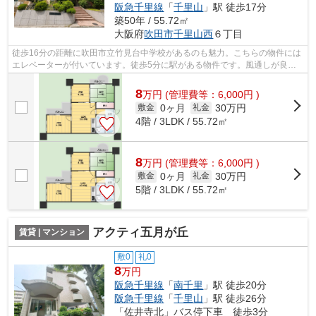
阪急千里線
「
千里山
」駅 徒歩17分
築50年 / 55.72㎡
大阪府
吹田市
千里山西
６丁目
徒歩16分の距離に吹田市立竹見台中学校があるのも魅力。こちらの物件には
エレベーターが付いています。徒歩5分に駅がある物件です。風通しが良
く、湿気やカビの心配が少ない物件です。...
8
万
円
(管理費等：6,000円 )
0ヶ月
30万円
敷金
礼金
4階 / 3LDK / 55.72㎡
8
万
円
(管理費等：6,000円 )
0ヶ月
30万円
敷金
礼金
5階 / 3LDK / 55.72㎡
アクティ五月が丘
賃貸 | マンション
敷0
礼0
8
万円
阪急千里線
「
南千里
」駅 徒歩20分
阪急千里線
「
千里山
」駅 徒歩26分
「佐井寺北」バス停下車 徒歩3分