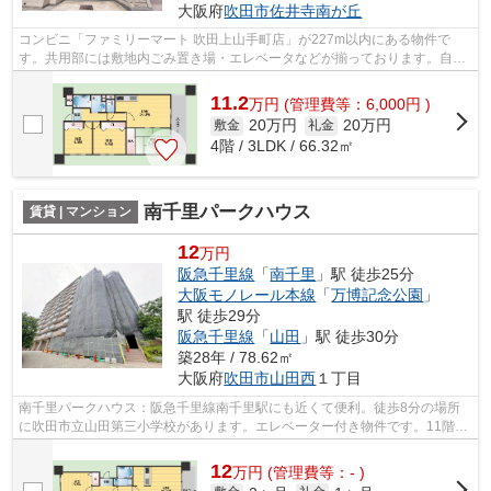
大阪府
吹田市
佐井寺南が丘
コンビニ「ファミリーマート 吹田上山手町店」が227m以内にある物件で
す。共用部には敷地内ごみ置き場・エレベータなどが揃っております。自走
式駐車場がある物件です。駅が周辺に2つ...
11.2
万
円
(管理費等：6,000円 )
20万円
20万円
敷金
礼金
4階 / 3LDK / 66.32㎡
南千里パークハウス
賃貸 | マンション
12
万円
阪急千里線
「
南千里
」駅 徒歩25分
大阪モノレール本線
「
万博記念公園
」
駅 徒歩29分
阪急千里線
「
山田
」駅 徒歩30分
築28年 / 78.62㎡
大阪府
吹田市
山田西
１丁目
南千里パークハウス：阪急千里線南千里駅にも近くて便利。徒歩8分の場所
に吹田市立山田第三小学校があります。エレベーター付き物件です。11階建
ての建物で地域にマッチしたマンション...
12
万
円
(管理費等：- )