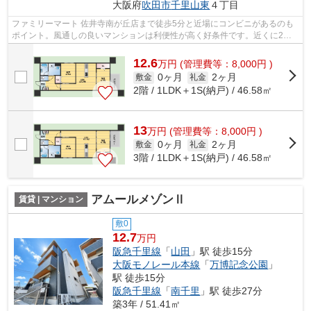
大阪府
吹田市
千里山東
４丁目
ファミリーマート 佐井寺南が丘店まで徒歩5分と近場にコンビニがあるのも
ポイント。風通しの良いマンションは利便性が高く好条件です。近くに2駅
ある、アクセスが良い物件です。最寄り...
12.6
万
円
(管理費等：8,000円 )
0ヶ月
2ヶ月
敷金
礼金
2階 / 1LDK＋1S(納戸) / 46.58㎡
13
万
円
(管理費等：8,000円 )
0ヶ月
2ヶ月
敷金
礼金
3階 / 1LDK＋1S(納戸) / 46.58㎡
アムールメゾンⅡ
賃貸 | マンション
敷0
12.7
万円
阪急千里線
「
山田
」駅 徒歩15分
大阪モノレール本線
「
万博記念公園
」
駅 徒歩15分
阪急千里線
「
南千里
」駅 徒歩27分
築3年 / 51.41㎡