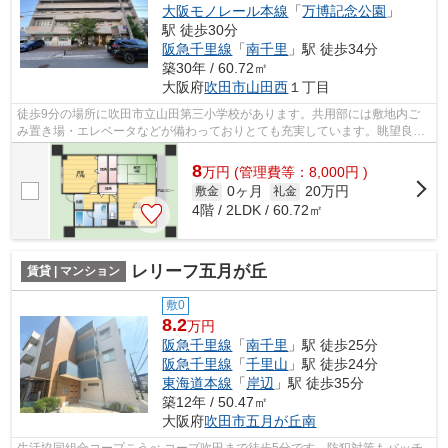
大阪モノレール本線
「
万博記念公園
」
駅 徒歩30分
阪急千里線
「
南千里
」駅 徒歩34分
築30年 / 60.72㎡
大阪府
吹田市
山田西
１丁目
徒歩9分の場所に吹田市立山田第三小学校があります。共用部には敷地内ご
み置き場・エレベータなどが備わっておりとても充実しています。眺望良好
なマンションです。こちらのマンション...
8
万
円
(管理費等：8,000円 )
0ヶ月
20万円
敷金
礼金
4階 / 2LDK / 60.72㎡
レリーフ五月が丘
賃貸 | マンション
敷0
8.2
万円
阪急千里線
「
南千里
」駅 徒歩25分
阪急千里線
「
千里山
」駅 徒歩24分
東海道本線
「
岸辺
」駅 徒歩35分
築12年 / 50.47㎡
大阪府
吹田市
五月が丘南