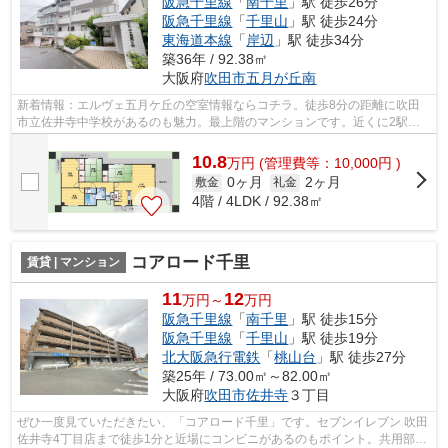
阪急千里線
「
南千里
」駅 徒歩26分
阪急千里線
「
千里山
」駅 徒歩24分
東海道本線
「
岸辺
」駅 徒歩34分
築36年 / 92.38㎡
大阪府
吹田市
五月が丘南
新着情報：エルヴェ五月ケ丘の空室情報ならコチラ。徒歩8分の距離に吹田
市立佐井寺中学校があるのも魅力。最上階のマンションです。近くに2駅あ
る、アクセスが良い物件です。吹田市エ...
10.8
万
円
(管理費等：10,000円 )
0ヶ月
2ヶ月
敷金
礼金
4階 / 4LDK / 92.38㎡
コアロード千里
賃貸 | マンション
11
12
万円～
万円
阪急千里線
「
南千里
」駅 徒歩15分
阪急千里線
「
千里山
」駅 徒歩19分
北大阪急行電鉄
「
桃山台
」駅 徒歩27分
築25年 / 73.00㎡～82.00㎡
大阪府
吹田市
佐井寺
３丁目
ぜひ一度見ていただきたい、「コアロード千里」です。セブンイレブン 吹田
佐井寺4丁目店まで徒歩1分と近場にコンビニがあるのもポイント。共用部に