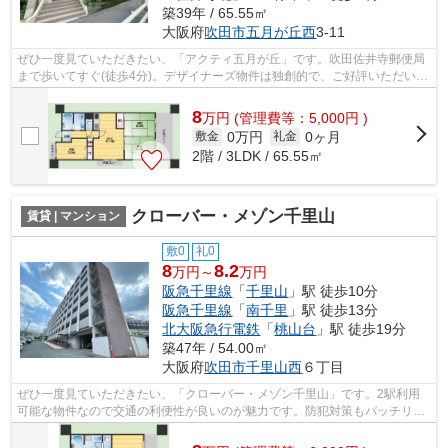
築39年 / 65.55㎡
大阪府
吹田市
五月が丘西
3-11
ぜひ一度見ていただきたい、「アクティ五月が丘」です。吹田佐井寺郵便局
まで歩いてすぐ(徒歩4分)。デザイナーズ物件は独創的で、ご好評いただいて
います。2駅利用可物件なので、よく...
8
万
円
(管理費等：5,000円 )
0万円
0ヶ月
敷金
礼金
2階 / 3LDK / 65.55㎡
クローバー・メゾン千里山
賃貸 | マンション
敷0
礼0
8
8.2
万円～
万円
阪急千里線
「
千里山
」駅 徒歩10分
阪急千里線
「
南千里
」駅 徒歩13分
北大阪急行電鉄
「
桃山台
」駅 徒歩19分
築47年 / 54.00㎡
大阪府
吹田市
千里山西
６丁目
ぜひ一度見ていただきたい、「クローバー・メゾン千里山」です。2駅利用
可能な物件なので交通の利便性が良いのが魅力です。防犯対策もバッチリな
マンションタイプの物件です。夏場は特...