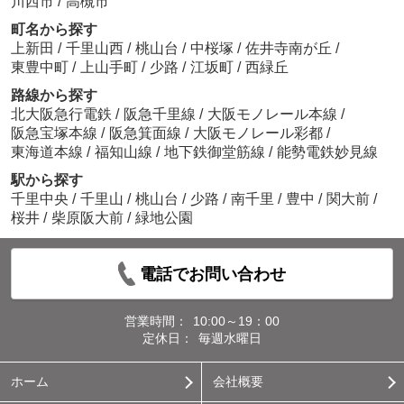
川西市
/
高槻市
町名から探す
上新田
/
千里山西
/
桃山台
/
中桜塚
/
佐井寺南が丘
/
東豊中町
/
上山手町
/
少路
/
江坂町
/
西緑丘
路線から探す
北大阪急行電鉄
/
阪急千里線
/
大阪モノレール本線
/
阪急宝塚本線
/
阪急箕面線
/
大阪モノレール彩都
/
東海道本線
/
福知山線
/
地下鉄御堂筋線
/
能勢電鉄妙見線
駅から探す
千里中央
/
千里山
/
桃山台
/
少路
/
南千里
/
豊中
/
関大前
/
桜井
/
柴原阪大前
/
緑地公園
電話でお問い合わせ
営業時間：
10:00～19：00
定休日：
毎週水曜日
ホーム
会社概要