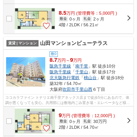
8.5
万
円
(管理費等：5,000円 )
0ヶ月
2ヶ月
敷金
礼金
4階 / 2LDK / 56.21㎡
山田マンションビューテラス
賃貸 | マンション
敷0
8.7
9
万円～
万円
阪急千里線
「
南千里
」駅 徒歩10分
阪急千里線
「
千里山
」駅 徒歩17分
北大阪急行電鉄
「
桃山台
」駅 徒歩18分
築32年 / 54.70㎡
大阪府
吹田市
千里山西
６丁目
ココカラファイン トナリエ南千里アネックス店まで徒歩5分にあるので、体
調が悪くなっても安心。共用部には敷地内ごみ置き場・エレベータなど様々
な設備やサービスが揃っているので便...
9
万
円
(管理費等：12,000円 )
0ヶ月
30万円
敷金
礼金
2階 / 2LDK / 54.70㎡