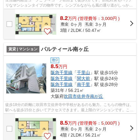
生活協同組合コープこうべ コープ吹田まで徒歩5分です。防犯対策もバッチ
リなマンションタイプの物件です。シンプルながらも風の通り道がしっかり
造られているマンションです。お車を...
8.2
万
円
(管理費等：3,000円 )
0ヶ月
3ヶ月
敷金
礼金
3階 / 2LDK / 50.47㎡
パルティール南ヶ丘
賃貸 | マンション
敷0
8.5
万円
阪急千里線
「
千里山
」駅 徒歩15分
阪急千里線
「
関大前
」駅 徒歩24分
阪急千里線
「
南千里
」駅 徒歩28分
築31年 / 56.21㎡
大阪府
吹田市
佐井寺南が丘
徒歩18分の距離に吹田市立佐井寺中学校があるのも魅力。こちらの物件は、
駅へも徒歩15分と歩いてアクセスできます。最上階のマンションです。こち
らのマンションには自走式駐車場があ...
8.5
万
円
(管理費等：5,000円 )
0ヶ月
2ヶ月
敷金
礼金
4階 / 2LDK / 56.21㎡