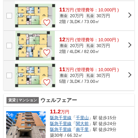
はエレベータ・敷地内ごみ置き場など...
11
万
円
(管理費等：10,000円 )
20万円
30万円
敷金
礼金
2階 / 3LDK / 73.00㎡
12
万
円
(管理費等：10,000円 )
20万円
30万円
敷金
礼金
2階 / 4LDK / 82.00㎡
11
万
円
(管理費等：10,000円 )
20万円
30万円
敷金
礼金
5階 / 3LDK / 73.00㎡
ウェルフェアー
賃貸 | マンション
11.2
万円
阪急千里線
「
千里山
」駅 徒歩15分
阪急千里線
「
関大前
」駅 徒歩24分
阪急千里線
「
南千里
」駅 徒歩29分
築30年 / 66.32㎡