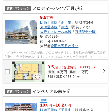
メロディーハイツ五月が丘
賃貸 | マンション
9.5
万円
阪急千里線
「
南千里
」駅 徒歩24分
東海道本線
「
岸辺
」駅 徒歩29分
大阪モノレール本線
「
万博記念公園
」
駅 徒歩32分
築36年 / 68.04㎡
大阪府
吹田市
五月が丘北
「メロディーハイツ五月が丘」のここがイチオシ。徒歩11分の場所に吹田市
立東佐井寺小学校があります。こちらはエレベーター付き物件です。こちら
の物件には自走式駐車場があります。...
9.5
万
円
(管理費等：8,000円 )
10万円
20万円
敷金
礼金
5階 / 2LDK / 68.04㎡
インペリアル南ヶ丘
賃貸 | マンション
敷0
10
10.2
万円～
万円
阪急千里線
「
千里山
」駅 徒歩15分