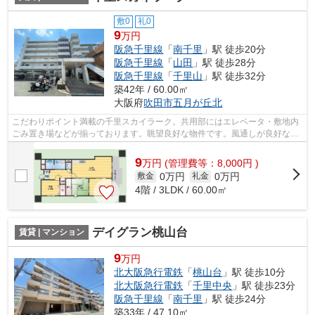
敷0
礼0
9
万円
阪急千里線
「
南千里
」駅 徒歩20分
阪急千里線
「
山田
」駅 徒歩28分
阪急千里線
「
千里山
」駅 徒歩32分
築42年 / 60.00㎡
大阪府
吹田市
五月が丘北
こだわりポイント満載の千里スカイラーク。共用部にはエレベータ・敷地内
ごみ置き場などが揃っております。眺望良好な物件です。風通しが良好なの
で、夏も涼しい風がはいってきます。...
9
万
円
(管理費等：8,000円 )
0万円
0万円
敷金
礼金
4階 / 3LDK / 60.00㎡
デイグラン桃山台
賃貸 | マンション
9
万円
北大阪急行電鉄
「
桃山台
」駅 徒歩10分
北大阪急行電鉄
「
千里中央
」駅 徒歩23分
阪急千里線
「
南千里
」駅 徒歩24分
築33年 / 47.10㎡