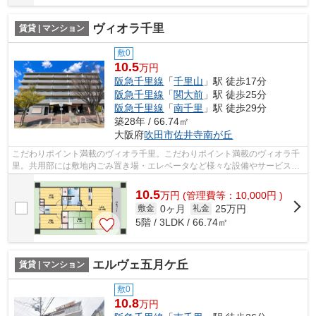
ヴィオラ千里
賃貸 | マンション
敷0
10.5
万円
阪急千里線
「
千里山
」駅 徒歩17分
阪急千里線
「
関大前
」駅 徒歩25分
阪急千里線
「
南千里
」駅 徒歩29分
築28年 / 66.74㎡
大阪府
吹田市
佐井寺南が丘
こだわりポイント満載のヴィオラ千里。こだわりポイント満載のヴィオラ千
里。共用部には敷地内ごみ置き場・エレベータなど様々な設備やサービスが
揃っているので便利です。2駅利用でき...
10.5
万
円
(管理費等：10,000円 )
0ヶ月
25万円
敷金
礼金
5階 / 3LDK / 66.74㎡
エルヴェ五月ケ丘
賃貸 | マンション
敷0
10.8
万円