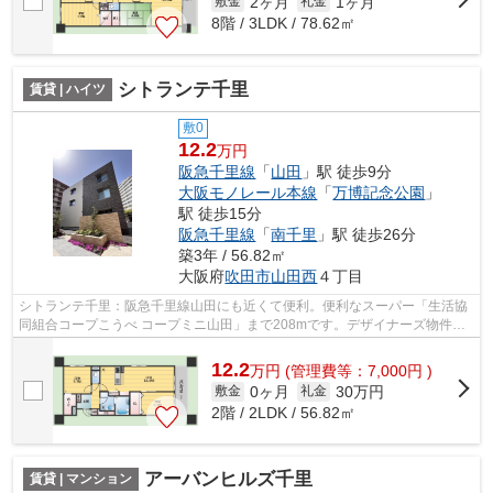
2ヶ月
1ヶ月
敷金
礼金
8階 / 3LDK / 78.62㎡
シトランテ千里
賃貸 | ハイツ
敷0
12.2
万円
阪急千里線
「
山田
」駅 徒歩9分
大阪モノレール本線
「
万博記念公園
」
駅 徒歩15分
阪急千里線
「
南千里
」駅 徒歩26分
築3年 / 56.82㎡
大阪府
吹田市
山田西
４丁目
シトランテ千里：阪急千里線山田にも近くて便利。便利なスーパー「生活協
同組合コープこうべ コープミニ山田」まで208mです。デザイナーズ物件は
独創的で、ご好評いただいています。利...
12.2
万
円
(管理費等：7,000円 )
0ヶ月
30万円
敷金
礼金
2階 / 2LDK / 56.82㎡
アーバンヒルズ千里
賃貸 | マンション