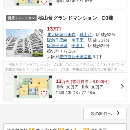
3階 / 3LDK / 71.86㎡
桃山台グランドマンション D3棟
賃貸 | マンション
13
万円
北大阪急行電鉄
「
桃山台
」駅 徒歩2分
阪急千里線
「
南千里
」駅 徒歩17分
阪急千里線
「
千里山
」駅 徒歩29分
築53年 / 77.28㎡
大阪府
豊中市
新千里南町
３丁目
「桃山台グランドマンション D3棟」のここがイチオシ。こだわりポイント
満載の桃山台グランドマンション D3棟。共用部には敷地内ごみ置き場・エ
レベータ2基などが備わっておりとても...
13
万
円
(管理費等：8,000円 )
36万円
36万円
敷金
礼金
11階 / 3LDK / 77.28㎡
次の30件へ