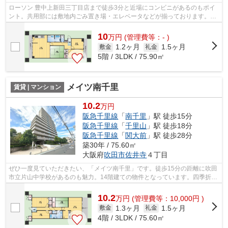
ローソン 豊中上新田三丁目店まで徒歩3分と近場にコンビニがあるのもポイ
ント。共用部には敷地内ごみ置き場・エレベータなどが揃っております。物
件から駐車場までの距離は100mです。...
10
万
円
(管理費等：- )
1.2ヶ月
1.5ヶ月
敷金
礼金
5階 / 3LDK / 75.90㎡
メイツ南千里
賃貸 | マンション
10.2
万円
阪急千里線
「
南千里
」駅 徒歩15分
阪急千里線
「
千里山
」駅 徒歩18分
阪急千里線
「
関大前
」駅 徒歩28分
築30年 / 75.60㎡
大阪府
吹田市
佐井寺
４丁目
ぜひ一度見ていただきたい、「メイツ南千里」です。徒歩15分の距離に吹田
市立片山中学校があるのも魅力。14階建ての物件となっています。四季折々
の風を感じられる通風良好な快適のマ...
10.2
万
円
(管理費等：10,000円 )
1.3ヶ月
1.5ヶ月
敷金
礼金
4階 / 3LDK / 75.60㎡