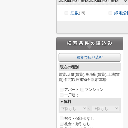
北大阪急行電鉄北大阪急行電鉄
駅
江坂
緑地公
(19)
種別で絞り込む
現在の種別
賃貸,店舗(賃貸),事務所(賃貸),土地(賃
貸),住宅以外建物全部,駐車場
アパート
マンション
一戸建て
▼賃料
～
敷金・保証金なし
礼金・敷引なし