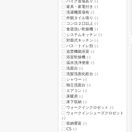
バイク置場あり
(-)
家具・家電付き
(-)
洗濯機置場有
(-)
外観タイル張り
(-)
コンロ２口以上
(-)
食器洗い乾燥機
(-)
システムキッチン
(-)
対面式キッチン
(-)
バス・トイレ別
(-)
追焚機能浴室
(-)
浴室乾燥機
(-)
温水洗浄便座
(-)
洗面台
(-)
洗髪洗面化粧台
(-)
シャワー
(-)
独立洗面台
(-)
エアコン
(-)
床暖房
(-)
床下収納
(-)
ウォークインクロゼット
(-)
ウォークインシューズクロゼット
(-)
収納豊富
(-)
CS
(-)