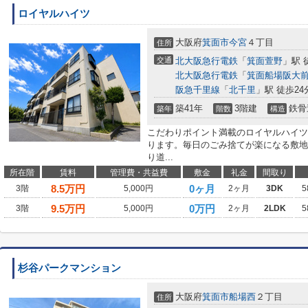
ロイヤルハイツ
大阪府
箕面市
今宮
４丁目
住所
交通
北大阪急行電鉄
「
箕面萱野
」駅 
北大阪急行電鉄
「
箕面船場阪大
阪急千里線
「
北千里
」駅 徒歩24
築41年
3階建
鉄骨
築年
階数
構造
こだわりポイント満載のロイヤルハイツ
ります。毎日のごみ捨てが楽になる敷地
り道...
所在階
賃料
管理費・共益費
敷金
礼金
間取り
8.5
万円
0ヶ月
3階
5,000円
2ヶ月
3DK
5
9.5
万円
0万円
3階
5,000円
2ヶ月
2LDK
5
杉谷パークマンション
大阪府
箕面市
船場西
２丁目
住所