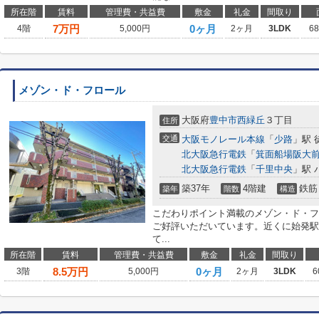
所在階
賃料
管理費・共益費
敷金
礼金
間取り
7
万円
0ヶ月
4階
5,000円
2ヶ月
3LDK
6
メゾン・ド・フロール
大阪府
豊中市
西緑丘
３丁目
住所
交通
大阪モノレール本線
「
少路
」駅 
北大阪急行電鉄
「
箕面船場阪大
北大阪急行電鉄
「
千里中央
」駅 
築37年
4階建
鉄筋
築年
階数
構造
こだわりポイント満載のメゾン・ド・フ
ご好評いただいています。近くに始発駅
て...
所在階
賃料
管理費・共益費
敷金
礼金
間取り
8.5
万円
0ヶ月
3階
5,000円
2ヶ月
3LDK
6