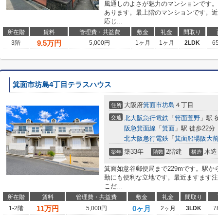
風通しのよさが魅力のマンションです。
あります。最上階のマンションです。近
応じ...
所在階
賃料
管理費・共益費
敷金
礼金
間取り
9.5
万円
3階
5,000円
1ヶ月
1ヶ月
2LDK
6
箕面市坊島4丁目テラスハウス
大阪府
箕面市
坊島
４丁目
住所
交通
北大阪急行電鉄
「
箕面萱野
」駅 
阪急箕面線
「
箕面
」駅 徒歩22分
北大阪急行電鉄
「
箕面船場阪大
築33年
2階建
木造
築年
階数
構造
箕面如意谷郵便局まで229mです。駅か
勤にも便利な立地です。最近ますます注
こだ...
所在階
賃料
管理費・共益費
敷金
礼金
間取り
11
万円
0ヶ月
1-2階
5,000円
2ヶ月
3LDK
7