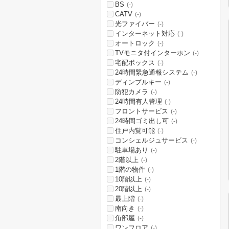
BS
(-)
CATV
(-)
光ファイバー
(-)
インターネット対応
(-)
オートロック
(-)
TVモニタ付インターホン
(-)
宅配ボックス
(-)
24時間緊急通報システム
(-)
ディンプルキー
(-)
防犯カメラ
(-)
24時間有人管理
(-)
フロントサービス
(-)
24時間ゴミ出し可
(-)
住戸内覧可能
(-)
コンシェルジュサービス
(-)
駐車場あり
(-)
2階以上
(-)
1階の物件
(-)
10階以上
(-)
20階以上
(-)
最上階
(-)
南向き
(-)
角部屋
(-)
ワンフロア
(-)