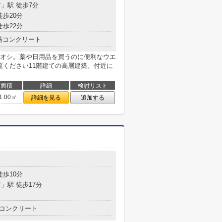
前
」駅 徒歩7分
徒歩20分
徒歩22分
筋コンクリート
オシ。薬や日用品を買うのに便利なウエ
覧ください11階建ての高層建築。付近に
面積
詳細
検討リスト
1.00㎡
詳細を見る
追加する
徒歩10分
前
」駅 徒歩17分
コンクリート