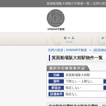
箕面船場阪大前駅の不動産一覧｜北摂の賃貸
北摂の賃貸｜KIWAMI不動産
>
(賃貸)
箕面船場阪大前駅物件一覧
沿線
箕面船場阪大前駅
賃料
下限なし～上限なし
駅徒歩
指定しない
設備条件
指定なし