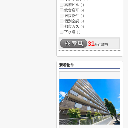
高層ビル
(-)
飲食店可
(-)
居抜物件
(-)
個別空調
(-)
都市ガス
(-)
下水道
(-)
31
件が該当
新着物件