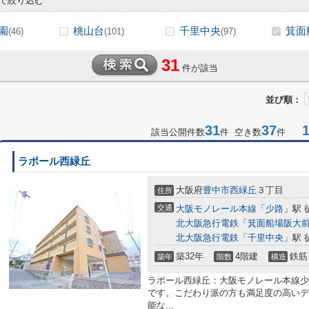
で絞り込む
園
桃山台
千里中央
箕面
(46)
(101)
(97)
31
件が該当
並び順：
31
37
1-
該当公開件数
件 空き数
件
ラポール西緑丘
大阪府
豊中市
西緑丘
３丁目
住所
交通
大阪モノレール本線
「
少路
」駅 
北大阪急行電鉄
「
箕面船場阪大
北大阪急行電鉄
「
千里中央
」駅 
築32年
4階建
鉄筋
築年
階数
構造
ラポール西緑丘：大阪モノレール本線少
です。こだわり派の方も満足度の高いデ
能な...