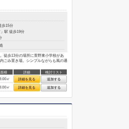
徒歩15分
前
」駅 徒歩19分
分
造
。徒歩13分の場所に萱野東小学校があ
内ごみ置き場。シンプルながらも風の通
面積
詳細
検討リスト
8.00㎡
詳細を見る
追加する
8.00㎡
詳細を見る
追加する