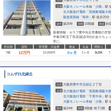
住所
交通
大阪モノレール本線
「
少路
」駅 
北大阪急行電鉄
「
箕面船場阪大
阪急箕面線
「
桜井
」駅 徒歩20分
築25年
10階建
鉄
築年
階数
構造
新着情報：セラフ豊中向丘壱番館の空室
中春日町五丁目店(徒歩3分)がありち
常に...
所在階
賃料
管理費・共益費
敷金
礼金
間取り
12
万円
0ヶ月
7階
10,000円
2ヶ月
3LDK
7
コムザ21北緑丘
大阪府
豊中市
北緑丘
２丁目
住所
交通
北大阪急行電鉄
「
箕面船場阪大
北大阪急行電鉄
「
千里中央
」駅 
大阪モノレール本線
「
少路
」駅 
築24年
6階建 地下1階
築年
階数