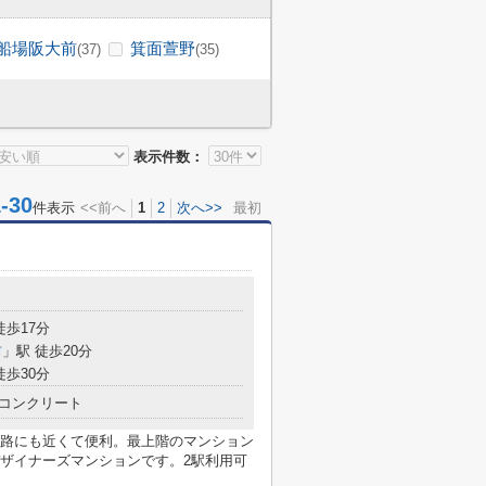
船場阪大前
箕面萱野
(37)
(35)
表示件数：
30
件表示
<<前へ
1
2
次へ>>
最初
徒歩17分
前
」駅 徒歩20分
徒歩30分
コンクリート
路にも近くて便利。最上階のマンション
ザイナーズマンションです。2駅利用可