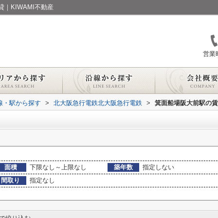
｜KIWAMI不動産
営業時
路線・駅から探す
>
北大阪急行電鉄北大阪急行電鉄
>
箕面船場阪大前駅の賃
面積
下限なし～上限なし
築年数
指定しない
間取り
指定なし