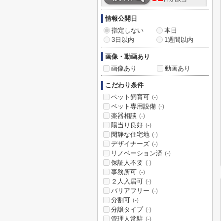
情報公開日
指定しない
本日
3日以内
1週間以内
画像・動画あり
画像あり
動画あり
こだわり条件
ペット飼育可
(-)
ペット専用設備
(-)
楽器相談
(-)
陽当り良好
(-)
閑静な住宅地
(-)
デザイナーズ
(-)
リノベーション済
(-)
保証人不要
(-)
事務所可
(-)
２人入居可
(-)
バリアフリー
(-)
分割可
(-)
分譲タイプ
(-)
管理人常駐
(-)