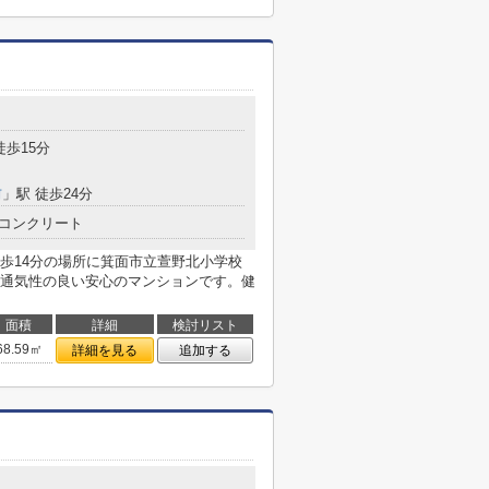
徒歩15分
前
」駅 徒歩24分
コンクリート
歩14分の場所に箕面市立萱野北小学校
通気性の良い安心のマンションです。健
面積
詳細
検討リスト
68.59㎡
詳細を見る
追加する