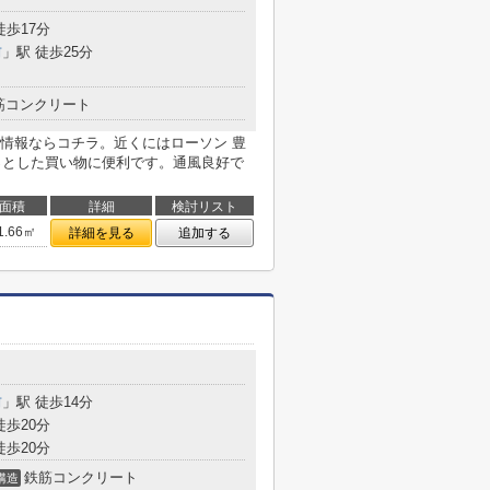
徒歩17分
前
」駅 徒歩25分
筋コンクリート
情報ならコチラ。近くにはローソン 豊
ょっとした買い物に便利です。通風良好で
面積
詳細
検討リスト
1.66㎡
詳細を見る
追加する
前
」駅 徒歩14分
徒歩20分
徒歩20分
鉄筋コンクリート
構造