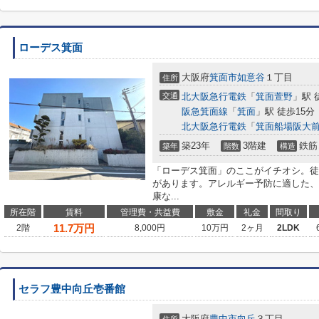
ローデス箕面
大阪府
箕面市
如意谷
１丁目
住所
交通
北大阪急行電鉄
「
箕面萱野
」駅 
阪急箕面線
「
箕面
」駅 徒歩15分
北大阪急行電鉄
「
箕面船場阪大
築23年
3階建
鉄筋
築年
階数
構造
「ローデス箕面」のここがイチオシ。徒
があります。アレルギー予防に適した、
康な...
所在階
賃料
管理費・共益費
敷金
礼金
間取り
11.7
万円
2階
8,000円
10万円
2ヶ月
2LDK
セラフ豊中向丘壱番館
大阪府
豊中市
向丘
３丁目