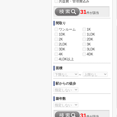
共益費・管理費込み
31
件が該当
間取り
ワンルーム
1K
1DK
1LDK
2K
2DK
2LDK
3K
3DK
3LDK
4K
4DK
4LDK以上
面積
～
駅からの徒歩
築年数
31
件が該当