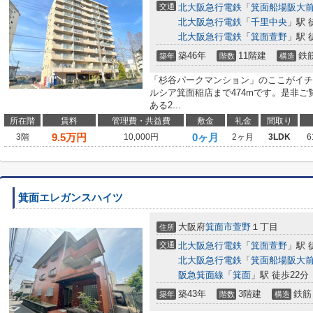
交通
北大阪急行電鉄
「
箕面船場阪大
北大阪急行電鉄
「
千里中央
」駅 
北大阪急行電鉄
「
箕面萱野
」駅 
築46年
11階建
鉄
築年
階数
構造
「杉谷パークマンション」のここがイチ
ルシア箕面稲店まで474mです。是非ご
ある2...
所在階
賃料
管理費・共益費
敷金
礼金
間取り
9.5
万円
0ヶ月
3階
10,000円
2ヶ月
3LDK
6
箕面エレガンスハイツ
大阪府
箕面市
萱野
１丁目
住所
交通
北大阪急行電鉄
「
箕面萱野
」駅 
北大阪急行電鉄
「
箕面船場阪大
阪急箕面線
「
箕面
」駅 徒歩22分
築43年
3階建
鉄筋
築年
階数
構造