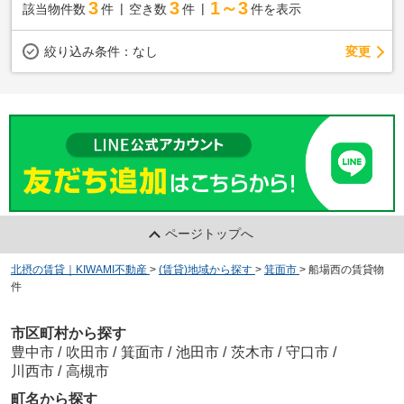
3
3
1～3
該当物件数
件
空き数
件
件を表示
変更
絞り込み条件：
なし
ページトップへ
北摂の賃貸｜KIWAMI不動産
>
(賃貸)地域から探す
>
箕面市
>
船場西の賃貸物
件
市区町村から探す
豊中市
/
吹田市
/
箕面市
/
池田市
/
茨木市
/
守口市
/
川西市
/
高槻市
町名から探す