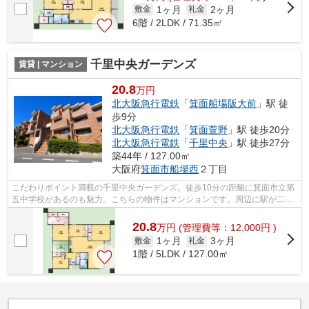
1ヶ月
2ヶ月
敷金
礼金
6階 / 2LDK / 71.35㎡
千里中央ガーデンズ
賃貸 | マンション
20.8
万円
北大阪急行電鉄
「
箕面船場阪大前
」駅 徒
歩9分
北大阪急行電鉄
「
箕面萱野
」駅 徒歩20分
北大阪急行電鉄
「
千里中央
」駅 徒歩27分
築44年 / 127.00㎡
大阪府
箕面市
船場西
２丁目
こだわりポイント満載の千里中央ガーデンズ。徒歩10分の距離に箕面市立第
五中学校があるのも魅力。こちらの物件はマンションです。周辺に駅が二つ
あり、交通の利便性が高いです。賃貸...
20.8
万
円
(管理費等：12,000円 )
1ヶ月
3ヶ月
敷金
礼金
1階 / 5LDK / 127.00㎡