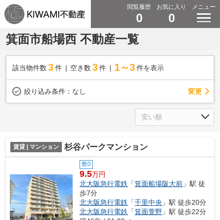
閲覧履歴
お気に入り
メニュー
0
0
箕面市船場西 不動産一覧
3
3
1～3
該当物件数
件
空き数
件
件を表示
変更
絞り込み条件：
なし
杉谷パークマンション
賃貸 | マンション
敷0
9.5
万円
北大阪急行電鉄
「
箕面船場阪大前
」駅 徒
歩7分
北大阪急行電鉄
「
千里中央
」駅 徒歩20分
北大阪急行電鉄
「
箕面萱野
」駅 徒歩22分