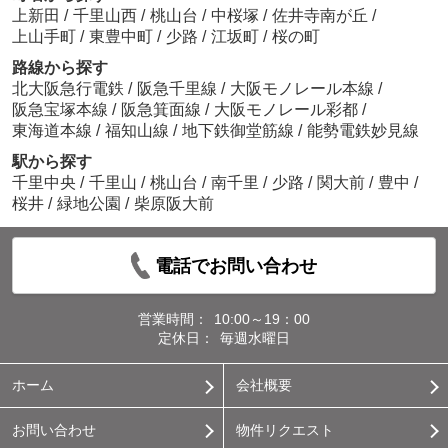
上新田
/
千里山西
/
桃山台
/
中桜塚
/
佐井寺南が丘
/
上山手町
/
東豊中町
/
少路
/
江坂町
/
桜の町
路線から探す
北大阪急行電鉄
/
阪急千里線
/
大阪モノレール本線
/
阪急宝塚本線
/
阪急箕面線
/
大阪モノレール彩都
/
東海道本線
/
福知山線
/
地下鉄御堂筋線
/
能勢電鉄妙見線
駅から探す
千里中央
/
千里山
/
桃山台
/
南千里
/
少路
/
関大前
/
豊中
/
桜井
/
緑地公園
/
柴原阪大前
電話でお問い合わせ
営業時間：
10:00～19：00
定休日：
毎週水曜日
ホーム
会社概要
お問い合わせ
物件リクエスト