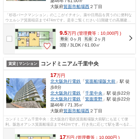
築46年 / 61.00㎡
大阪府
箕面市
船場西
２丁目
「杉谷パークマンション」のここがイチオシ。薬や日用品を買うのに便利な
ウエルシア箕面稲店まで474mです。是非ご覧ください11階建ての高層建
築。付近にある2つの駅は、用途や行き先に...
9.5
万
円
(管理費等：10,000円 )
0ヶ月
2ヶ月
敷金
礼金
3階 / 3LDK / 61.00㎡
コンドミニアム千里中央
賃貸 | マンション
17
万円
北大阪急行電鉄
「
箕面船場阪大前
」駅 徒
歩8分
北大阪急行電鉄
「
千里中央
」駅 徒歩22分
北大阪急行電鉄
「
箕面萱野
」駅 徒歩22分
築46年 / 71.35㎡
大阪府
箕面市
船場西
２丁目
コンドミニアム千里中央：北大阪急行電鉄箕面船場阪大前駅にも近くて便
利。阪急オアシス箕面船場店まで442mです。行き先に応じて駅を選べる2駅
利用可能なマンションです。こちらは11階...
17
万
円
(管理費等：10,000円 )