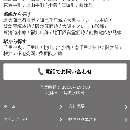
東豊中町
/
上山手町
/
少路
/
江坂町
/
西緑丘
路線から探す
北大阪急行電鉄
/
阪急千里線
/
大阪モノレール本線
/
阪急宝塚本線
/
阪急箕面線
/
大阪モノレール彩都
/
東海道本線
/
福知山線
/
地下鉄御堂筋線
/
能勢電鉄妙見線
駅から探す
千里中央
/
千里山
/
桃山台
/
少路
/
南千里
/
豊中
/
関大前
/
桜井
/
緑地公園
/
柴原阪大前
電話でお問い合わせ
営業時間：
10:00～19：00
定休日：
毎週水曜日
ホーム
会社概要
お問い合わせ
物件リクエスト