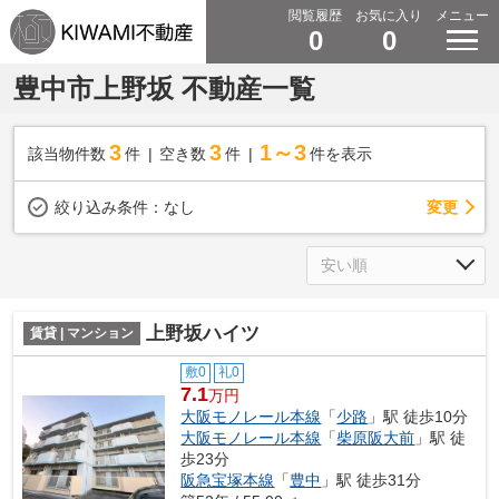
閲覧履歴
お気に入り
メニュー
0
0
豊中市上野坂 不動産一覧
3
3
1～3
該当物件数
件
空き数
件
件を表示
変更
絞り込み条件：
なし
上野坂ハイツ
賃貸 | マンション
敷0
礼0
7.1
万円
大阪モノレール本線
「
少路
」駅 徒歩10分
大阪モノレール本線
「
柴原阪大前
」駅 徒
歩23分
阪急宝塚本線
「
豊中
」駅 徒歩31分