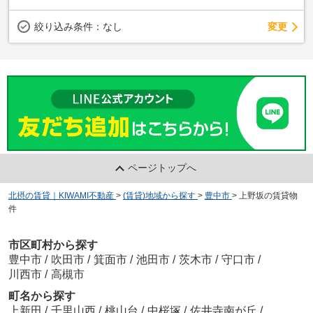
変更
絞り込み条件：
なし
ページトップへ
北摂の賃貸｜KIWAMI不動産
>
(賃貸)地域から探す
>
豊中市
>
上野坂の賃貸物
件
市区町村から探す
豊中市
/
吹田市
/
箕面市
/
池田市
/
茨木市
/
守口市
/
川西市
/
高槻市
町名から探す
上新田
/
千里山西
/
桃山台
/
中桜塚
/
佐井寺南が丘
/