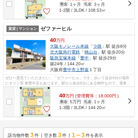
1ヶ月
3ヶ月
敷金
礼金
1-2階 / 3LDK / 108.53㎡
ゼファーヒル
賃貸 | マンション
40
万円
大阪モノレール本線
「
少路
」駅 徒歩8分
北大阪急行電鉄
「
桃山台
」駅 徒歩20分
阪急宝塚本線
「
豊中
」駅 徒歩29分
築24年 / 144.20㎡
大阪府
豊中市
上野坂
１丁目
ぜひ一度見ていただきたい、「ゼファーヒル」です。歩いて徒歩4分の場所
にキリン堂 東豊中店もあります。駅から徒歩8分にある物件なので、電車利
用が多い方にオススメです。こだわり条...
40
万
円
(管理費等：18,000円 )
5万円
1ヶ月
敷金
礼金
1-3階 / 3LDK / 144.20㎡
3
3
1～3
該当物件数
件
空き数
件
件を表示