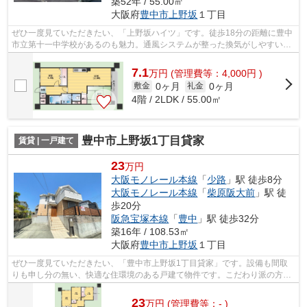
築52年 / 55.00㎡
大阪府
豊中市
上野坂
１丁目
ぜひ一度見ていただきたい、「上野坂ハイツ」です。徒歩18分の距離に豊中
市立第十一中学校があるのも魅力。通風システムが整った換気がしやすい物
件です。こちらの物件はマンションで...
7.1
万
円
(管理費等：4,000円 )
0ヶ月
0ヶ月
敷金
礼金
4階 / 2LDK / 55.00㎡
豊中市上野坂1丁目貸家
賃貸 | 一戸建て
23
万円
大阪モノレール本線
「
少路
」駅 徒歩8分
大阪モノレール本線
「
柴原阪大前
」駅 徒
歩20分
阪急宝塚本線
「
豊中
」駅 徒歩32分
築16年 / 108.53㎡
大阪府
豊中市
上野坂
１丁目
ぜひ一度見ていただきたい、「豊中市上野坂1丁目貸家」です。設備も間取
りも申し分の無い、快適な住環境のある戸建て物件です。こだわり派の方も
満足度の高いデザイナーズ一戸建てです...
23
万
円
(管理費等：- )