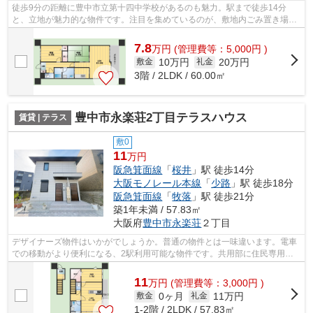
徒歩9分の距離に豊中市立第十四中学校があるのも魅力。駅まで徒歩14分
と、立地が魅力的な物件です。注目を集めているのが、敷地内ごみ置き場の
ある物件です。こちらはマンションタイプ...
7.8
万
円
(管理費等：5,000円 )
10万円
20万円
敷金
礼金
3階 / 2LDK / 60.00㎡
豊中市永楽荘2丁目テラスハウス
賃貸 | テラス
敷0
11
万円
阪急箕面線
「
桜井
」駅 徒歩14分
大阪モノレール本線
「
少路
」駅 徒歩18分
阪急箕面線
「
牧落
」駅 徒歩21分
築1年未満 / 57.83㎡
大阪府
豊中市
永楽荘
２丁目
デザイナーズ物件はいかがでしょうか。普通の物件とは一味違います。電車
での移動がより便利になる、2駅利用可能な物件です。共用部に住民専用の
ゴミ置き場を備えているので、面倒なゴ...
11
万
円
(管理費等：3,000円 )
0ヶ月
11万円
敷金
礼金
1-2階 / 2LDK / 57.83㎡