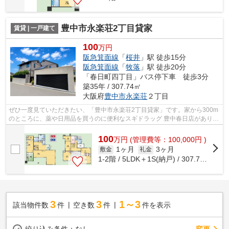
豊中市永楽荘2丁目貸家
賃貸 | 一戸建て
100
万円
阪急箕面線
「
桜井
」駅 徒歩15分
阪急箕面線
「
牧落
」駅 徒歩20分
「春日町四丁目」バス停下車 徒歩3分
築35年 / 307.74㎡
大阪府
豊中市
永楽荘
２丁目
ぜひ一度見ていただきたい、「豊中市永楽荘2丁目貸家」です。家から300m
のところに、薬や日用品を買うのに便利なスギドラッグ 豊中春日店がありま
す。目立つ外観と洗練された設計の内...
100
万
円
(管理費等：100,000円 )
1ヶ月
3ヶ月
敷金
礼金
1-2階 / 5LDK＋1S(納戸) / 307.74㎡
3
3
1～3
該当物件数
件
空き数
件
件を表示
変更