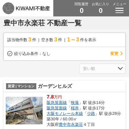
閲覧履歴
お気に入り
メニュー
0
0
豊中市永楽荘 不動産一覧
3
3
1～3
該当物件数
件
空き数
件
件を表示
変更
絞り込み条件：
なし
ガーデンヒルズ
賃貸 | マンション
7.8
万円
阪急箕面線
「
牧落
」駅 徒歩14分
阪急箕面線
「
桜井
」駅 徒歩17分
大阪モノレール本線
「
少路
」駅 徒歩28分
築30年 / 60.00㎡
大阪府
豊中市
永楽荘
４丁目