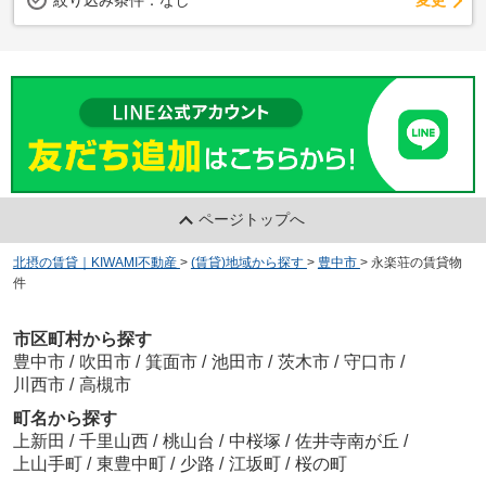
絞り込み条件：
なし
ページトップへ
北摂の賃貸｜KIWAMI不動産
>
(賃貸)地域から探す
>
豊中市
>
永楽荘の賃貸物
件
市区町村から探す
豊中市
/
吹田市
/
箕面市
/
池田市
/
茨木市
/
守口市
/
川西市
/
高槻市
町名から探す
上新田
/
千里山西
/
桃山台
/
中桜塚
/
佐井寺南が丘
/
上山手町
/
東豊中町
/
少路
/
江坂町
/
桜の町