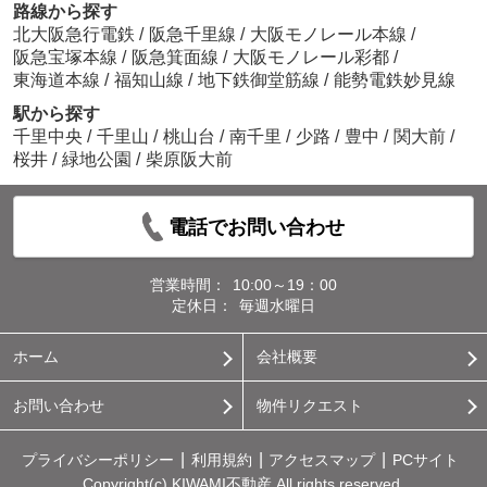
路線から探す
北大阪急行電鉄
/
阪急千里線
/
大阪モノレール本線
/
阪急宝塚本線
/
阪急箕面線
/
大阪モノレール彩都
/
東海道本線
/
福知山線
/
地下鉄御堂筋線
/
能勢電鉄妙見線
駅から探す
千里中央
/
千里山
/
桃山台
/
南千里
/
少路
/
豊中
/
関大前
/
桜井
/
緑地公園
/
柴原阪大前
電話でお問い合わせ
営業時間：
10:00～19：00
定休日：
毎週水曜日
ホーム
会社概要
お問い合わせ
物件リクエスト
プライバシーポリシー
利用規約
アクセスマップ
PCサイト
Copyright(c) KIWAMI不動産 All rights reserved.