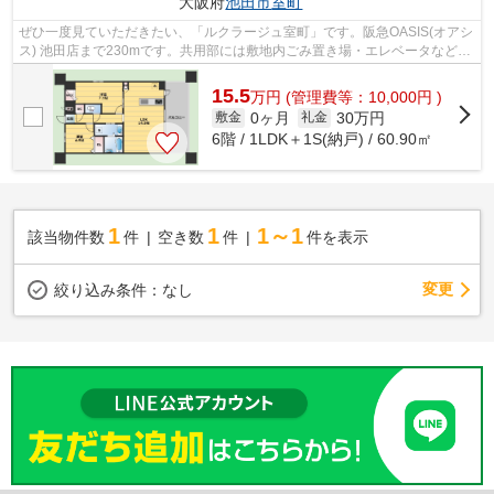
大阪府
池田市
室町
ぜひ一度見ていただきたい、「ルクラージュ室町」です。阪急OASIS(オアシ
ス) 池田店まで230mです。共用部には敷地内ごみ置き場・エレベータなどが
揃っております。しっかりとした造り...
15.5
万
円
(管理費等：10,000円 )
0ヶ月
30万円
敷金
礼金
6階 / 1LDK＋1S(納戸) / 60.90㎡
1
1
1～1
該当物件数
件
空き数
件
件を表示
変更
絞り込み条件：
なし