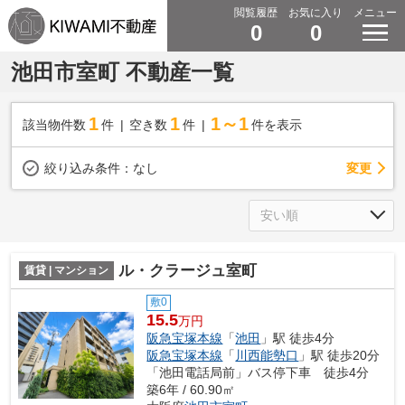
閲覧履歴
お気に入り
メニュー
0
0
池田市室町 不動産一覧
1
1
1～1
該当物件数
件
空き数
件
件を表示
変更
絞り込み条件：
なし
ル・クラージュ室町
賃貸 | マンション
敷0
15.5
万円
阪急宝塚本線
「
池田
」駅 徒歩4分
阪急宝塚本線
「
川西能勢口
」駅 徒歩20分
「池田電話局前」バス停下車 徒歩4分
築6年 / 60.90㎡