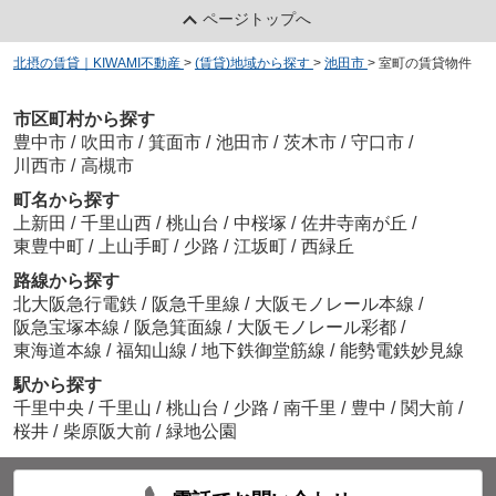
ページトップへ
北摂の賃貸｜KIWAMI不動産
>
(賃貸)地域から探す
>
池田市
>
室町の賃貸物件
市区町村から探す
豊中市
/
吹田市
/
箕面市
/
池田市
/
茨木市
/
守口市
/
川西市
/
高槻市
町名から探す
上新田
/
千里山西
/
桃山台
/
中桜塚
/
佐井寺南が丘
/
東豊中町
/
上山手町
/
少路
/
江坂町
/
西緑丘
路線から探す
北大阪急行電鉄
/
阪急千里線
/
大阪モノレール本線
/
阪急宝塚本線
/
阪急箕面線
/
大阪モノレール彩都
/
東海道本線
/
福知山線
/
地下鉄御堂筋線
/
能勢電鉄妙見線
駅から探す
千里中央
/
千里山
/
桃山台
/
少路
/
南千里
/
豊中
/
関大前
/
桜井
/
柴原阪大前
/
緑地公園