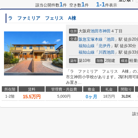
1
1
1-1
該当公開件数
件 空き数
件
件表示
ラ ファミリア フェリス A棟
大阪府
池田市
神田
４丁目
住所
交通
阪急宝塚本線
「
池田
」駅 徒歩20
福知山線
「
北伊丹
」駅 徒歩30分
福知山線
「
川西池田
」駅 徒歩33
築10年
2階建
軽量
築年
階数
構造
「ラ ファミリア フェリス A棟」の
市立神田小学校があります。2駅利用可
み置き...
所在階
賃料
管理費・共益費
敷金
礼金
間取り
15.5
万円
0ヶ月
1-2階
5,000円
18万円
3LDK
該