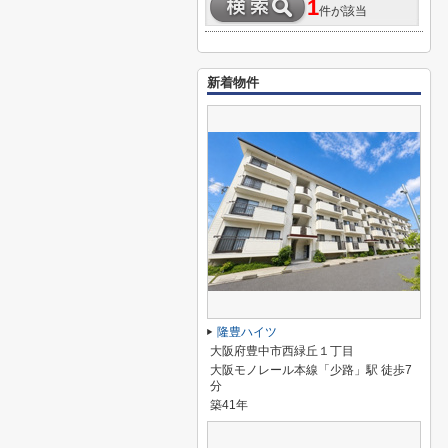
1
件が該当
新着物件
隆豊ハイツ
大阪府豊中市西緑丘１丁目
大阪モノレール本線「少路」駅 徒歩7
分
築41年