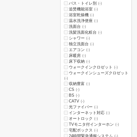
バス・トイレ別
(-)
追焚機能浴室
(-)
浴室乾燥機
(-)
温水洗浄便座
(-)
洗面台
(-)
洗髪洗面化粧台
(-)
シャワー
(-)
独立洗面台
(-)
エアコン
(-)
床暖房
(-)
床下収納
(-)
ウォークインクロゼット
(-)
ウォークインシューズクロゼット
(-)
収納豊富
(-)
CS
(-)
BS
(-)
CATV
(-)
光ファイバー
(-)
インターネット対応
(-)
オートロック
(-)
TVモニタ付インターホン
(-)
宅配ボックス
(-)
24時間緊急通報システム
(-)