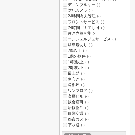
ディンプルキー
(-)
防犯カメラ
(-)
24時間有人管理
(-)
フロントサービス
(-)
24時間ゴミ出し可
(-)
住戸内覧可能
(-)
コンシェルジュサービス
(-)
駐車場あり
(-)
2階以上
(-)
1階の物件
(-)
10階以上
(-)
20階以上
(-)
最上階
(-)
南向き
(-)
角部屋
(-)
ワンフロア
(-)
高層ビル
(-)
飲食店可
(-)
居抜物件
(-)
個別空調
(-)
都市ガス
(-)
下水道
(-)