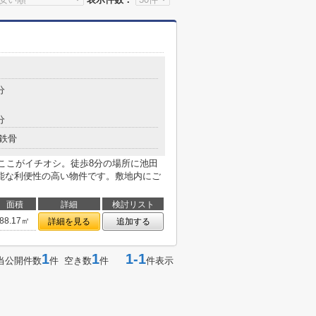
分
分
鉄骨
ここがイチオシ。徒歩8分の場所に池田
能な利便性の高い物件です。敷地内にご
面積
詳細
検討リスト
88.17㎡
詳細を見る
追加する
1
1
1-1
当公開件数
件 空き数
件
件表示