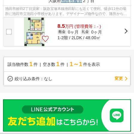
大阪府
池田市
綾羽
２丁目
池田市綾羽2丁目貸家：阪急宝塚本線池田駅にも近くて便利。徒歩11分の場
所に池田市立池田小学校があります。デザイナーズ物件なので、随所から設
計者のこだわりを感じることができます...
8.5
万
円
(管理費等：- )
0ヶ月
0ヶ月
敷金
礼金
1-2階 / 2LDK / 48.00㎡
1
1
1～1
該当物件数
件
空き数
件
件を表示
変更
絞り込み条件：
なし