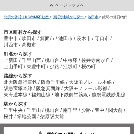
ページトップへ
北摂の賃貸｜KIWAMI不動産
>
(賃貸)地域から探す
>
池田市
>
綾羽の賃貸物件
市区町村から探す
豊中市
/
吹田市
/
箕面市
/
池田市
/
茨木市
/
守口市
/
川西市
/
高槻市
町名から探す
上新田
/
千里山西
/
桃山台
/
中桜塚
/
佐井寺南が丘
/
上山手町
/
東豊中町
/
少路
/
江坂町
/
桜の町
路線から探す
北大阪急行電鉄
/
阪急千里線
/
大阪モノレール本線
/
阪急宝塚本線
/
阪急箕面線
/
大阪モノレール彩都
/
東海道本線
/
福知山線
/
地下鉄御堂筋線
/
能勢電鉄妙見線
駅から探す
千里中央
/
千里山
/
桃山台
/
南千里
/
少路
/
豊中
/
関大前
/
桜井
/
緑地公園
/
柴原阪大前