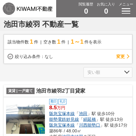
閲覧履歴
お気に入り
メニュー
0
0
池田市綾羽 不動産一覧
1
1
1～1
該当物件数
件
空き数
件
件を表示
変更
絞り込み条件：
なし
池田市綾羽2丁目貸家
賃貸 | 一戸建て
敷0
礼0
8.5
万円
阪急宝塚本線
「
池田
」駅 徒歩10分
能勢電鉄妙見線
「
絹延橋
」駅 徒歩13分
阪急宝塚本線
「
川西能勢口
」駅 徒歩17分
築86年 / 48.00㎡