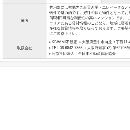
共用部には敷地内ごみ置き場・エレベータなど
物件で魅力的です。好評の駅近物件となってお
2駅利用可能な利便性の高いマンションです。
備考
エリアにある賃貸情報のことなら、地域に密着
多様な賃貸情報を取り扱っております。ご要望
にご連絡下さい。
KIWAMI不動産
大阪府豊中市向丘３丁目11-47 
TEL:06-6842-7855
大阪府知事 (2) 第62795
取扱会社
公益社団法人 全日本不動産保証協会