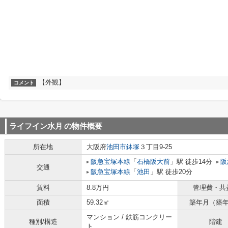
【外観】
コメント
ライフイン水月
の物件概要
所在地
大阪府
池田市
鉢塚
３丁目9-25
阪急宝塚本線
「
石橋阪大前
」駅 徒歩14分
阪
交通
阪急宝塚本線
「
池田
」駅 徒歩20分
賃料
8.8万円
管理費・共
面積
59.32㎡
築年月（築
マンション / 鉄筋コンクリー
種別/構造
階建
ト