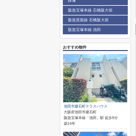
鉢塚
阪急宝塚本線 石橋阪大前
阪急箕面線 石橋阪大前
阪急宝塚本線 池田
おすすめ物件
池田市建石町テラスハウス
大阪府池田市建石町
阪急宝塚本線「池田」駅 徒歩9分
築14年