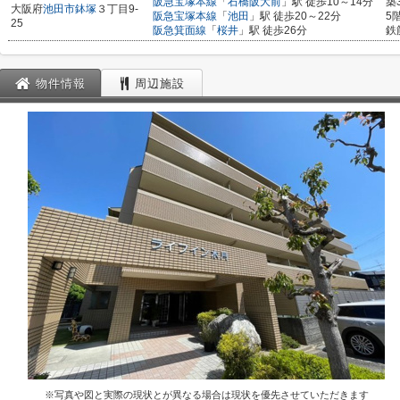
阪急宝塚本線
「
石橋阪大前
」駅 徒歩10～14分
築
大阪府
池田市
鉢塚
３丁目9-
阪急宝塚本線
「
池田
」駅 徒歩20～22分
5
25
阪急箕面線
「
桜井
」駅 徒歩26分
鉄
物件情報
周辺施設
※写真や図と実際の現状とが異なる場合は現状を優先させていただきます