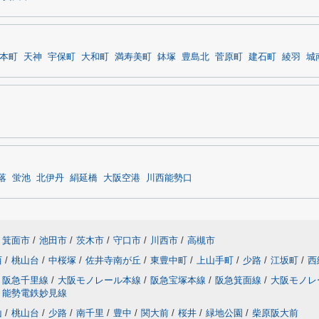
本町
天神
宇保町
大和町
満寿美町
鉢塚
豊島北
菅原町
建石町
綾羽
城
落
蛍池
北伊丹
絹延橋
大阪空港
川西能勢口
箕面市
/
池田市
/
茨木市
/
守口市
/
川西市
/
高槻市
西
/
桃山台
/
中桜塚
/
佐井寺南が丘
/
東豊中町
/
上山手町
/
少路
/
江坂町
/
西
阪急千里線
/
大阪モノレール本線
/
阪急宝塚本線
/
阪急箕面線
/
大阪モノレ
能勢電鉄妙見線
山
/
桃山台
/
少路
/
南千里
/
豊中
/
関大前
/
桜井
/
緑地公園
/
柴原阪大前