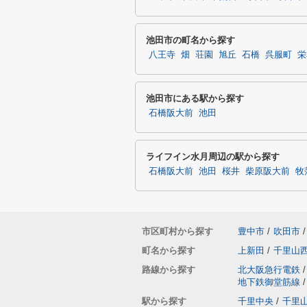
池田市の町名から探す
八王寺
畑
荘園
旭丘
石橋
呉服町
栄
池田市にある駅から探す
石橋阪大前
池田
ライフイン水月周辺の駅から探す
石橋阪大前
池田
桜井
柴原阪大前
牧
市区町村から探す
豊中市
/
吹田市
/
町名から探す
上新田
/
千里山
路線から探す
北大阪急行電鉄
/
地下鉄御堂筋線
/
駅から探す
千里中央
/
千里