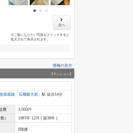
次へ
※ご覧になりたい写真をクリックすると
拡大されて表示されます。
情報の見方
【マンション】
急箕面線
「
石橋阪大前
」駅 徒歩14分
益費
3,000円
年数）
1987年 12月 ( 築38年 )
5階建