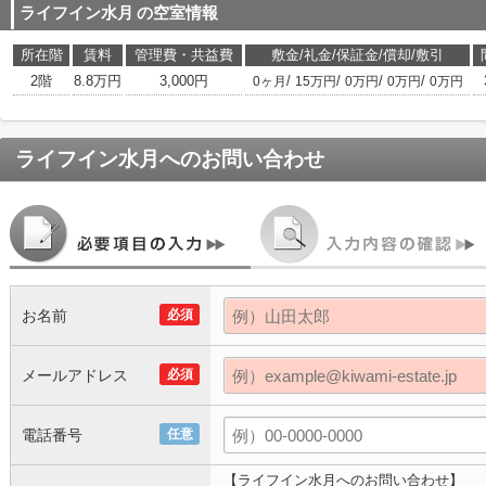
ライフイン水月
の空室情報
所在階
賃料
管理費・共益費
敷金/礼金/保証金/償却/敷引
2階
8.8万円
3,000円
/
/
/
/
0ヶ月
15万円
0万円
0万円
0万円
ライフイン水月
へのお問い合わせ
お名前
必須
メールアドレス
必須
電話番号
任意
【ライフイン水月へのお問い合わせ】