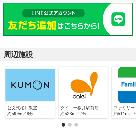
周辺施設
公文式桜井教室
ダイエー桜井駅前店
約599m／8分
約523m／7分
約511m／