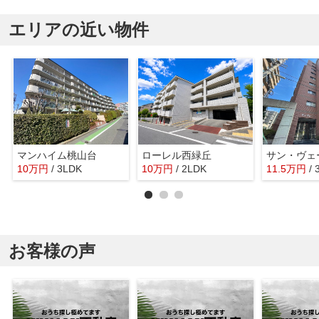
エリアの近い物件
マンハイム桃山台
ローレル西緑丘
サン・ヴェ
10
万
円
/ 3LDK
10
万
円
/ 2LDK
11.5
万
円
/
お客様の声