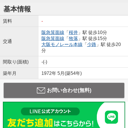
基本情報
賃料
-
阪急箕面線
「
桜井
」駅 徒歩10分
阪急箕面線
「
牧落
」駅 徒歩15分
交通
大阪モノレール本線
「
少路
」駅 徒歩20
分
間取り(面積)
-(-)
築年月
1972年 5月(築54年)
お問い合わせ(無料)