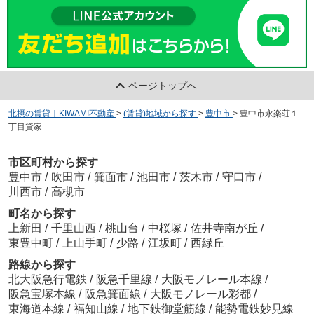
ページトップへ
北摂の賃貸｜KIWAMI不動産
>
(賃貸)地域から探す
>
豊中市
>
豊中市永楽荘１
丁目貸家
市区町村から探す
豊中市
/
吹田市
/
箕面市
/
池田市
/
茨木市
/
守口市
/
川西市
/
高槻市
町名から探す
上新田
/
千里山西
/
桃山台
/
中桜塚
/
佐井寺南が丘
/
東豊中町
/
上山手町
/
少路
/
江坂町
/
西緑丘
路線から探す
北大阪急行電鉄
/
阪急千里線
/
大阪モノレール本線
/
阪急宝塚本線
/
阪急箕面線
/
大阪モノレール彩都
/
東海道本線
/
福知山線
/
地下鉄御堂筋線
/
能勢電鉄妙見線