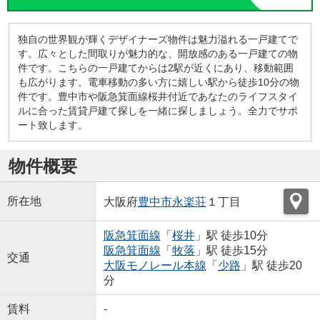
独自の世界観が輝くデザイナーズ物件は魅力溢れる一戸建てで
す。広々とした間取りが魅力的な、開放感のある一戸建ての物
件です。こちらの一戸建てからは2駅が近くにあり、移動範囲
も広がります。電車移動の多い方に嬉しい駅から徒歩10分の物
件です。豊中市や阪急箕面線桜井付近であなたのライフスタイ
ルに合った賃貸戸建て探しを一緒に探しましょう。全力でサポ
ート致します。
物件概要
所在地
大阪府
豊中市
永楽荘
１丁目
阪急箕面線
「
桜井
」駅 徒歩10分
阪急箕面線
「
牧落
」駅 徒歩15分
交通
大阪モノレール本線
「
少路
」駅 徒歩20
分
賃料
-