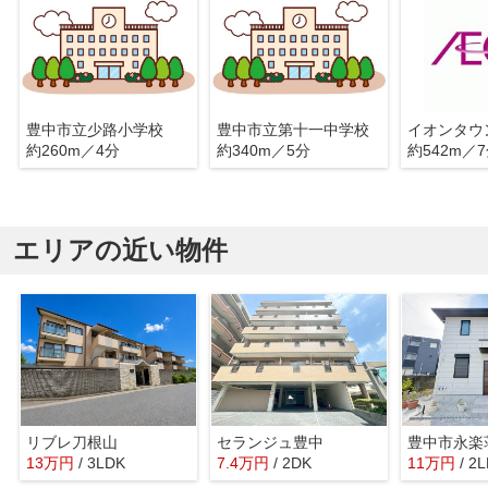
豊中市立少路小学校
豊中市立第十一中学校
イオンタウ
約260m／4分
約340m／5分
約542m／
エリアの近い物件
リブレ刀根山
セランジュ豊中
13
万
円
/ 3LDK
7.4
万
円
/ 2DK
11
万
円
/ 2