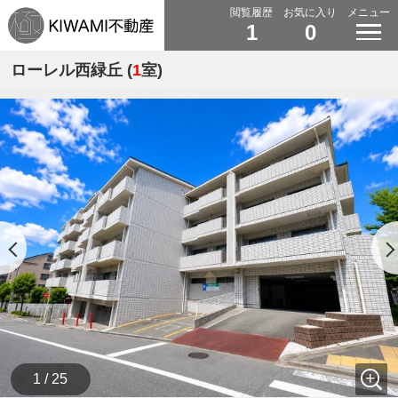
閲覧履歴
お気に入り
メニュー
1
0
ローレル西緑丘 (
1
室)
1 / 25