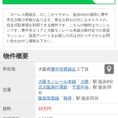
「ローレル西緑丘」のここがイチオシ。徒歩4分の場所に豊中
市立少路小学校があります。車をお持ちの方にもオススメの、
自走式駐車場を利用できる物件です。こちらの物件はマンショ
ンです。豊中市エリアと大阪モノレール本線少路付近での賃貸
マンション、賃貸アパートをお探しの方はぜひコチラからお問
い合わせやご連絡を下さい。
物件概要
所在地
大阪府
豊中市
西緑丘
２丁目
大阪モノレール本線
「
少路
」駅 徒歩8分
北大阪急行電鉄
「
千里中央
」駅 徒歩28
交通
分
阪急箕面線
「
桜井
」駅 徒歩32分
賃料
10万円