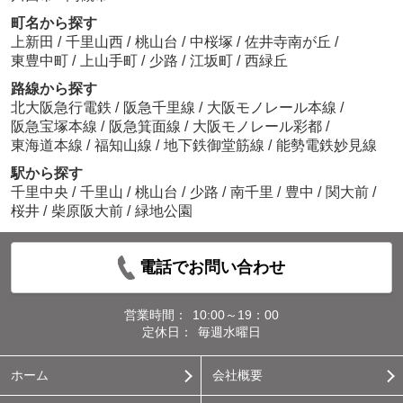
町名から探す
上新田
/
千里山西
/
桃山台
/
中桜塚
/
佐井寺南が丘
/
東豊中町
/
上山手町
/
少路
/
江坂町
/
西緑丘
路線から探す
北大阪急行電鉄
/
阪急千里線
/
大阪モノレール本線
/
阪急宝塚本線
/
阪急箕面線
/
大阪モノレール彩都
/
東海道本線
/
福知山線
/
地下鉄御堂筋線
/
能勢電鉄妙見線
駅から探す
千里中央
/
千里山
/
桃山台
/
少路
/
南千里
/
豊中
/
関大前
/
桜井
/
柴原阪大前
/
緑地公園
電話でお問い合わせ
営業時間：
10:00～19：00
定休日：
毎週水曜日
ホーム
会社概要