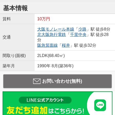
基本情報
賃料
10万円
大阪モノレール本線
「
少路
」駅 徒歩8分
北大阪急行電鉄
「
千里中央
」駅 徒歩28
交通
分
阪急箕面線
「
桜井
」駅 徒歩32分
間取り(面積)
2LDK(68.40㎡)
築年月
1990年 8月(築36年)
お問い合わせ(無料)