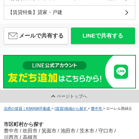
【賃貸特集】貸家・戸建
メールで共有する
LINEで共有する
ページトップへ
北摂の賃貸｜KIWAMI不動産
>
(賃貸)地域から探す
>
豊中市
>
ローレル西緑丘
市区町村から探す
豊中市
/
吹田市
/
箕面市
/
池田市
/
茨木市
/
守口市
/
川西市
/
高槻市