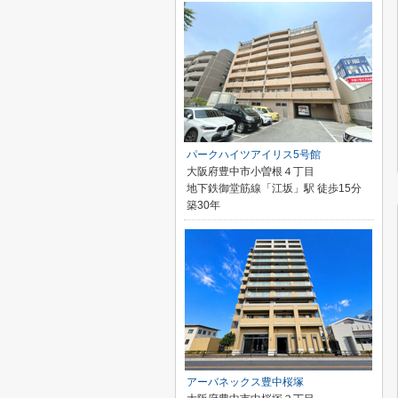
パークハイツアイリス5号館
大阪府豊中市小曽根４丁目
地下鉄御堂筋線「江坂」駅 徒歩15分
築30年
アーバネックス豊中桜塚