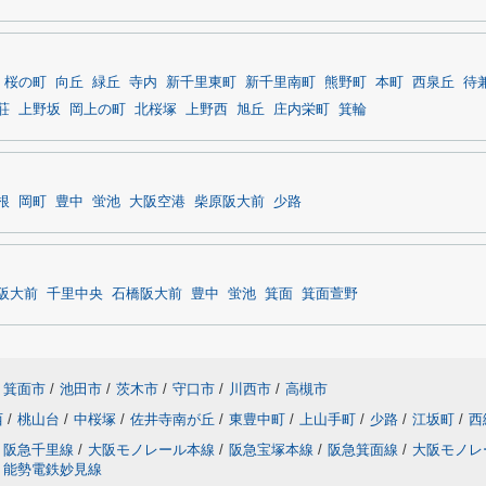
桜の町
向丘
緑丘
寺内
新千里東町
新千里南町
熊野町
本町
西泉丘
待
荘
上野坂
岡上の町
北桜塚
上野西
旭丘
庄内栄町
箕輪
根
岡町
豊中
蛍池
大阪空港
柴原阪大前
少路
阪大前
千里中央
石橋阪大前
豊中
蛍池
箕面
箕面萱野
箕面市
/
池田市
/
茨木市
/
守口市
/
川西市
/
高槻市
西
/
桃山台
/
中桜塚
/
佐井寺南が丘
/
東豊中町
/
上山手町
/
少路
/
江坂町
/
西
阪急千里線
/
大阪モノレール本線
/
阪急宝塚本線
/
阪急箕面線
/
大阪モノレ
能勢電鉄妙見線