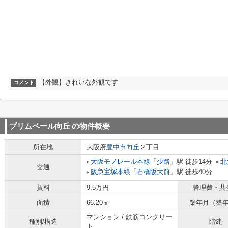
【外観】きれいな外観です
コメント
プリムベール向丘
の物件概要
所在地
大阪府
豊中市
向丘
２丁目
大阪モノレール本線
「
少路
」駅 徒歩14分
北
交通
阪急宝塚本線
「
石橋阪大前
」駅 徒歩40分
賃料
9.5万円
管理費・共
面積
66.20㎡
築年月（築
マンション / 鉄筋コンクリー
種別/構造
階建
ト