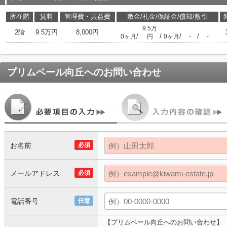
所在階
賃料
管理費・共益費
敷金/礼金/保証金/償却/敷引
9.5万
2階
9.5万円
8,000円
/
/
/
/
0ヶ月
円
0ヶ月
-
-
プリムベール向丘
へのお問い合わせ
お名前
必須
メールアドレス
必須
電話番号
任意
【プリムベール向丘へのお問い合わせ】