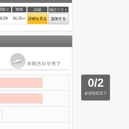
間取り
面積
詳細
検討リスト
3LDK
66.20㎡
詳細を見る
追加する
0
/
2
必須項目完了