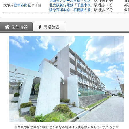
大阪モノレール本線
「
少路
」駅 徒歩14分
築
大阪府
豊中市
向丘
２丁目
北大阪急行電鉄
「
千里中央
」駅 徒歩33分
4
阪急宝塚本線
「
石橋阪大前
」駅 徒歩40分
鉄
物件情報
周辺施設
※写真や図と実際の現状とが異なる場合は現状を優先させていただきます