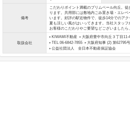
こだわりポイント満載のプリムベール向丘。徒
ります。共用部には敷地内ごみ置き場・エレベ
備考
います。好評の駅近物件で、徒歩14分でのア
夏も涼しい風がはいってきます。当社スタッフ
お客様のこだわりやご要望などございましたら
KIWAMI不動産
大阪府豊中市向丘３丁目11-47 
TEL:06-6842-7855
大阪府知事 (2) 第62795
取扱会社
公益社団法人 全日本不動産保証協会