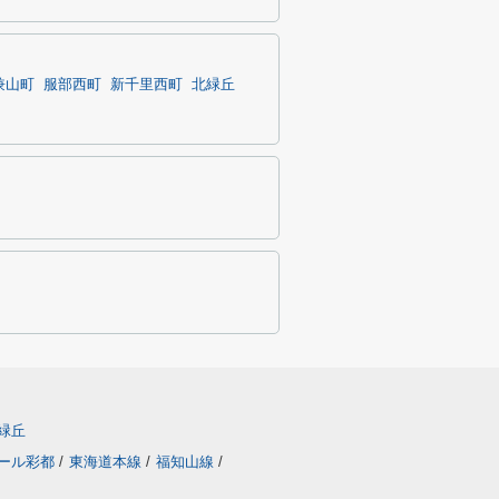
兼山町
服部西町
新千里西町
北緑丘
緑丘
ール彩都
/
東海道本線
/
福知山線
/