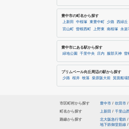
豊中市の町名から探す
上新田
中桜塚
東豊中町
少路
西緑丘
宮山町
曽根西町
上野東
南桜塚
永楽
豊中市にある駅から探す
緑地公園
千里中央
庄内
服部天神
曽
プリムベール向丘周辺の駅から探す
少路
桜井
牧落
柴原阪大前
箕面船場
市区町村から探す
豊中市
/
吹田市
/
町名から探す
上新田
/
千里山
路線から探す
北大阪急行電鉄
/
地下鉄御堂筋線
/