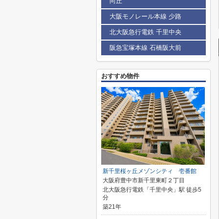
向丘
大阪モノレール本線 少路
北大阪急行電鉄 千里中央
阪急宝塚本線 石橋阪大前
おすすめ物件
新千里桜ヶ丘メゾンシティ 壱番館
大阪府豊中市新千里東町２丁目
北大阪急行電鉄「千里中央」駅 徒歩5
分
築21年