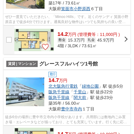
築17年 / 73.61㎡
大阪府
箕面市
小野原西
６丁目
ぜひ一度見ていただきたい、「Minoo Hills」です。近くのサンディ 箕面小野
原店まで徒歩4分で行けます。通風良好な物件はいつでも気持ちの良い空間
です。こちらの物件は周辺に駅が2つ...
14.2
万
円
(管理費等：11,000円 )
15.3万円
45.9万円
敷金
礼金
4階 / 3LDK / 73.61㎡
グレースフルハイツ1号館
賃貸 | マンション
敷0
14.7
万円
北大阪急行電鉄
「
緑地公園
」駅 徒歩5分
阪急千里線
「
千里山
」駅 徒歩22分
阪急千里線
「
関大前
」駅 徒歩23分
築35年 / 56.00㎡
大阪府
豊中市
寺内
１丁目
徒歩6分の場所に豊中市立寺内小学校があります。共用部には敷地内ごみ置
き場・エレベータなどが揃っており、とても充実しています。行く先に応じ
て経路を選べる、2駅利用可能な物件で...