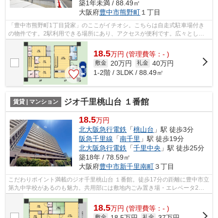
築1年未満 / 88.49㎡
大阪府
豊中市
熊野町
１丁目
「豊中市熊野町1丁目貸家」のここがイチオシ。こちらは自走式駐車場付き
の物件です。2駅利用できる場所にあり、アクセスが便利です。広々とした
間取りが魅力的な、開放感のある一戸建...
18.5
万
円
(管理費等：- )
20万円
40万円
敷金
礼金
1-2階 / 3LDK / 88.49㎡
ジオ千里桃山台 １番館
賃貸 | マンション
18.5
万円
北大阪急行電鉄
「
桃山台
」駅 徒歩3分
阪急千里線
「
南千里
」駅 徒歩19分
北大阪急行電鉄
「
千里中央
」駅 徒歩25分
築18年 / 78.59㎡
大阪府
豊中市
新千里南町
３丁目
こだわりポイント満載のジオ千里桃山台 １番館。徒歩17分の距離に豊中市立
第九中学校があるのも魅力。共用部には敷地内ごみ置き場・エレベータ2基
などが揃っております。造りとデザイ...
18.5
万
円
(管理費等：- )
18.5万円
37万円
敷金
礼金