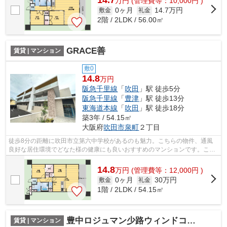
14.7
万
円
(管理費等：10,000円 )
0ヶ月
14.7万円
敷金
礼金
2階 / 2LDK / 56.00㎡
GRACE善
賃貸 | マンション
敷0
14.8
万円
阪急千里線
「
吹田
」駅 徒歩5分
阪急千里線
「
豊津
」駅 徒歩13分
東海道本線
「
吹田
」駅 徒歩18分
築3年 / 54.15㎡
大阪府
吹田市
泉町
２丁目
徒歩8分の距離に吹田市立第六中学校があるのも魅力。こちらの物件、通風
良好な居住環境でどなた様の健康にも良いおすすめのマンションです。こち
らは自走式駐車場付きのマンションです...
14.8
万
円
(管理費等：12,000円 )
0ヶ月
30万円
敷金
礼金
1階 / 2LDK / 54.15㎡
豊中ロジュマン少路ウィンドコート
賃貸 | マンション