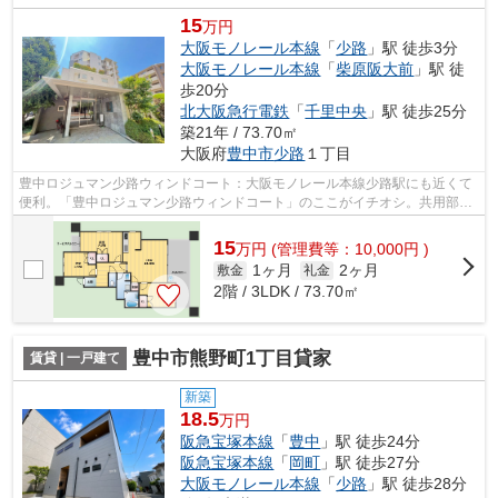
15
万円
大阪モノレール本線
「
少路
」駅 徒歩3分
大阪モノレール本線
「
柴原阪大前
」駅 徒
歩20分
北大阪急行電鉄
「
千里中央
」駅 徒歩25分
築21年 / 73.70㎡
大阪府
豊中市
少路
１丁目
豊中ロジュマン少路ウィンドコート：大阪モノレール本線少路駅にも近くて
便利。「豊中ロジュマン少路ウィンドコート」のここがイチオシ。共用部に
は敷地内ごみ置き場・エレベータなど...
15
万
円
(管理費等：10,000円 )
1ヶ月
2ヶ月
敷金
礼金
2階 / 3LDK / 73.70㎡
豊中市熊野町1丁目貸家
賃貸 | 一戸建て
新築
18.5
万円
阪急宝塚本線
「
豊中
」駅 徒歩24分
阪急宝塚本線
「
岡町
」駅 徒歩27分
大阪モノレール本線
「
少路
」駅 徒歩28分