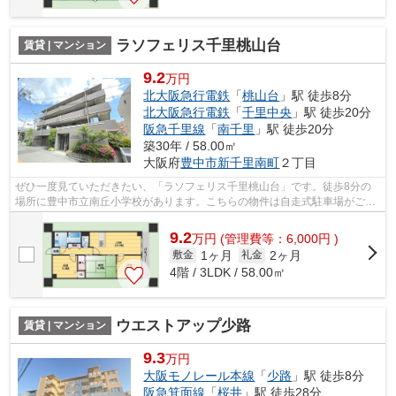
ラソフェリス千里桃山台
賃貸 | マンション
9.2
万円
北大阪急行電鉄
「
桃山台
」駅 徒歩8分
北大阪急行電鉄
「
千里中央
」駅 徒歩20分
阪急千里線
「
南千里
」駅 徒歩20分
築30年 / 58.00㎡
大阪府
豊中市
新千里南町
２丁目
ぜひ一度見ていただきたい、「ラソフェリス千里桃山台」です。徒歩8分の
場所に豊中市立南丘小学校があります。こちらの物件は自走式駐車場がご利
用いただけます。通風良好で陽の当たる...
9.2
万
円
(管理費等：6,000円 )
1ヶ月
2ヶ月
敷金
礼金
4階 / 3LDK / 58.00㎡
ウエストアップ少路
賃貸 | マンション
9.3
万円
大阪モノレール本線
「
少路
」駅 徒歩8分
阪急箕面線
「
桜井
」駅 徒歩28分