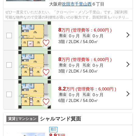
大阪府
吹田市
千里山西
６丁目
ぜひ一度見ていただきたい、「クローバー・メゾン千里山」です。2駅利用
可能な物件なので交通の利便性が良いのが魅力です。防犯対策もバッチリな
マンションタイプの物件です。夏場は特...
8
万
円
(管理費等：6,000円 )
0ヶ月
0ヶ月
敷金
礼金
3階 / 2LDK / 54.00㎡
8
万
円
(管理費等：6,000円 )
0ヶ月
0ヶ月
敷金
礼金
3階 / 2LDK / 54.00㎡
8.2
万
円
(管理費等：6,000円 )
0ヶ月
0ヶ月
敷金
礼金
6階 / 2LDK / 54.00㎡
シャルマンド箕面
賃貸 | マンション
敷0
8.9
万円