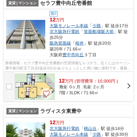
セラフ豊中向丘壱番館
賃貸 | マンション
敷0
12
万円
大阪モノレール本線
「
少路
」駅 徒歩17分
北大阪急行電鉄
「
箕面船場阪大前
」駅 徒
歩25分
阪急箕面線
「
桜井
」駅 徒歩20分
築25年 / 71.66㎡
大阪府
豊中市
向丘
３丁目
新着情報：セラフ豊中向丘壱番館の空室情報ならコチラ。近くにはローソン
豊中春日町五丁目店(徒歩3分)がありちょっとした買い物に便利です。通風良
好で常に新鮮な空気を送り込むマン...
12
万
円
(管理費等：10,000円 )
0ヶ月
2ヶ月
敷金
礼金
7階 / 3LDK / 71.66㎡
ラヴィスタ東豊中
賃貸 | マンション
12
万円
北大阪急行電鉄
「
桃山台
」駅 徒歩14分
大阪モノレール本線
「
少路
」駅 徒歩30分