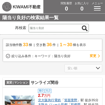
閲覧履歴
お気に入り
メニュー
0
0
陽当り良好の検索結果一覧
再検索
33
36
1～30
該当物件数
棟
空き数
件
棟を表示
変更
絞り込み条件：
キーワード：陽当り良好
サンライズ間谷
賃貸 | マンション
敷0
礼0
2.7
万円
北大阪急行電鉄
「
箕面萱野
」駅 徒歩35分
大阪モノレール彩都
「
彩都西
」駅 徒歩25