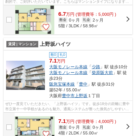
創的で、ご好評いただいています。こちらはマンションタイプになります。
2駅利用可能な物件で目的地に応じて路...
6.7
万
円
(管理費等：5,000円 )
0ヶ月
2ヶ月
敷金
礼金
5階 / 3LDK / 58.98㎡
上野坂ハイツ
賃貸 | マンション
敷0
礼0
7.1
万円
大阪モノレール本線
「
少路
」駅 徒歩10分
大阪モノレール本線
「
柴原阪大前
」駅 徒
歩23分
阪急宝塚本線
「
豊中
」駅 徒歩31分
築52年 / 55.00㎡
大阪府
豊中市
上野坂
１丁目
ぜひ一度見ていただきたい、「上野坂ハイツ」です。徒歩18分の距離に豊中
市立第十一中学校があるのも魅力。通風システムが整った換気がしやすい物
件です。こちらの物件はマンションで...
7.1
万
円
(管理費等：4,000円 )
0ヶ月
0ヶ月
敷金
礼金
4階 / 2LDK / 55.00㎡