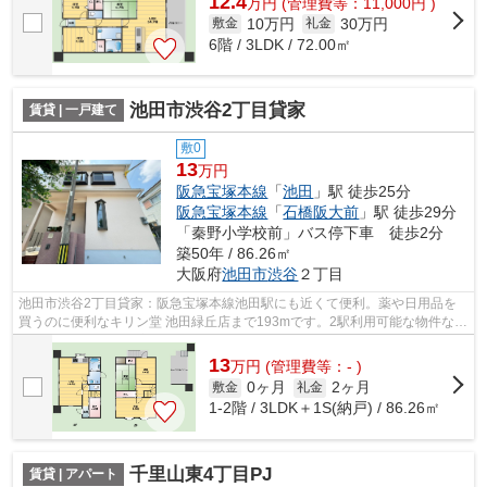
12.4
万
円
(管理費等：11,000円 )
10万円
30万円
敷金
礼金
6階 / 3LDK / 72.00㎡
池田市渋谷2丁目貸家
賃貸 | 一戸建て
敷0
13
万円
阪急宝塚本線
「
池田
」駅 徒歩25分
阪急宝塚本線
「
石橋阪大前
」駅 徒歩29分
「秦野小学校前」バス停下車 徒歩2分
築50年 / 86.26㎡
大阪府
池田市
渋谷
２丁目
池田市渋谷2丁目貸家：阪急宝塚本線池田駅にも近くて便利。薬や日用品を
買うのに便利なキリン堂 池田緑丘店まで193mです。2駅利用可能な物件なの
で、用途や行き先に応じて経路を選択で...
13
万
円
(管理費等：- )
0ヶ月
2ヶ月
敷金
礼金
1-2階 / 3LDK＋1S(納戸) / 86.26㎡
千里山東4丁目PJ
賃貸 | アパート