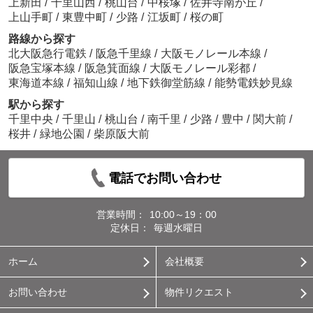
上新田
/
千里山西
/
桃山台
/
中桜塚
/
佐井寺南が丘
/
上山手町
/
東豊中町
/
少路
/
江坂町
/
桜の町
路線から探す
北大阪急行電鉄
/
阪急千里線
/
大阪モノレール本線
/
阪急宝塚本線
/
阪急箕面線
/
大阪モノレール彩都
/
東海道本線
/
福知山線
/
地下鉄御堂筋線
/
能勢電鉄妙見線
駅から探す
千里中央
/
千里山
/
桃山台
/
南千里
/
少路
/
豊中
/
関大前
/
桜井
/
緑地公園
/
柴原阪大前
電話でお問い合わせ
営業時間：
10:00～19：00
定休日：
毎週水曜日
ホーム
会社概要
お問い合わせ
物件リクエスト