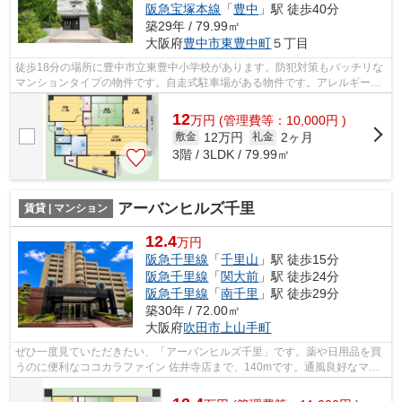
阪急宝塚本線
「
豊中
」駅 徒歩40分
築29年 / 79.99㎡
大阪府
豊中市
東豊中町
５丁目
徒歩18分の場所に豊中市立東豊中小学校があります。防犯対策もバッチリな
マンションタイプの物件です。自走式駐車場がある物件です。アレルギー予
防に適した、通気性の良い安心のマン...
12
万
円
(管理費等：10,000円 )
12万円
2ヶ月
敷金
礼金
3階 / 3LDK / 79.99㎡
アーバンヒルズ千里
賃貸 | マンション
12.4
万円
阪急千里線
「
千里山
」駅 徒歩15分
阪急千里線
「
関大前
」駅 徒歩24分
阪急千里線
「
南千里
」駅 徒歩29分
築30年 / 72.00㎡
大阪府
吹田市
上山手町
ぜひ一度見ていただきたい、「アーバンヒルズ千里」です。薬や日用品を買
うのに便利なココカラファイン 佐井寺店まで、140mです。通風良好なマン
ションです。徒歩15分で駅へのアクセス...