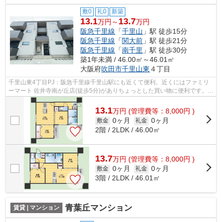
敷0
礼0
新築
13.1
13.7
万円～
万円
阪急千里線
「
千里山
」駅 徒歩15分
阪急千里線
「
関大前
」駅 徒歩21分
阪急千里線
「
南千里
」駅 徒歩30分
築1年未満 / 46.00㎡～46.01㎡
大阪府
吹田市
千里山東
４丁目
千里山東4丁目PJ：阪急千里線千里山駅にも近くて便利。近くにはファミリ
ーマート 佐井寺南が丘店(徒歩5分)がありちょっとした買い物に便利です。
2026年築の物件となっており、きれいな...
13.1
万
円
(管理費等：8,000円 )
0ヶ月
0ヶ月
敷金
礼金
2階 / 2LDK / 46.00㎡
13.7
万
円
(管理費等：8,000円 )
0ヶ月
0ヶ月
敷金
礼金
3階 / 2LDK / 46.01㎡
青葉丘マンション
賃貸 | マンション