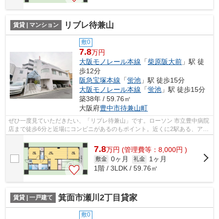
リブレ待兼山
賃貸 | マンション
敷0
7.8
万円
大阪モノレール本線
「
柴原阪大前
」駅 徒
歩12分
阪急宝塚本線
「
蛍池
」駅 徒歩15分
大阪モノレール本線
「
蛍池
」駅 徒歩15分
築38年 / 59.76㎡
大阪府
豊中市
待兼山町
ぜひ一度見ていただきたい、「リブレ待兼山」です。ローソン 市立豊中病院
店まで徒歩6分と近場にコンビニがあるのもポイント。近くに2駅ある、アク
セスが良い物件です。お車をお持ちの...
7.8
万
円
(管理費等：8,000円 )
0ヶ月
1ヶ月
敷金
礼金
1階 / 3LDK / 59.76㎡
箕面市瀬川2丁目貸家
賃貸 | 一戸建て
敷0