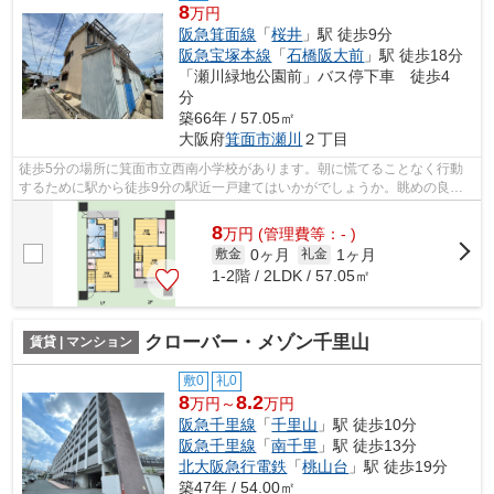
8
万円
阪急箕面線
「
桜井
」駅 徒歩9分
阪急宝塚本線
「
石橋阪大前
」駅 徒歩18分
「瀬川緑地公園前」バス停下車 徒歩4
分
築66年 / 57.05㎡
大阪府
箕面市
瀬川
２丁目
徒歩5分の場所に箕面市立西南小学校があります。朝に慌てることなく行動
するために駅から徒歩9分の駅近一戸建てはいかがでしょうか。眺めの良い
一戸建て探しは、こちらの場所はいかが...
8
万
円
(管理費等：- )
0ヶ月
1ヶ月
敷金
礼金
1-2階 / 2LDK / 57.05㎡
クローバー・メゾン千里山
賃貸 | マンション
敷0
礼0
8
8.2
万円～
万円
阪急千里線
「
千里山
」駅 徒歩10分
阪急千里線
「
南千里
」駅 徒歩13分
北大阪急行電鉄
「
桃山台
」駅 徒歩19分
築47年 / 54.00㎡