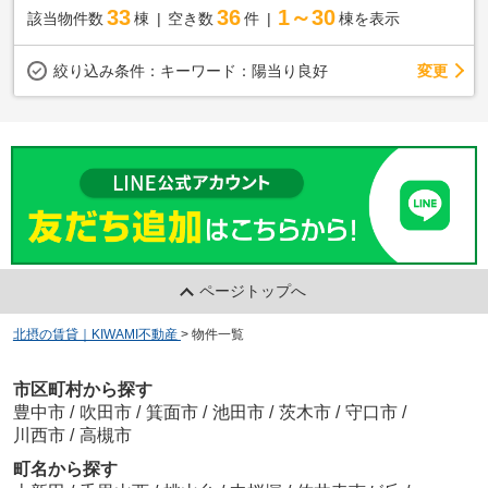
33
36
1～30
該当物件数
棟
空き数
件
棟を表示
変更
絞り込み条件：
キーワード：陽当り良好
ページトップへ
北摂の賃貸｜KIWAMI不動産
>
物件一覧
市区町村から探す
豊中市
/
吹田市
/
箕面市
/
池田市
/
茨木市
/
守口市
/
川西市
/
高槻市
町名から探す