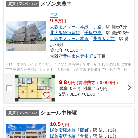
メゾン東豊中
賃貸 | マンション
敷0
9.8
万円
大阪モノレール本線
「
少路
」駅 徒歩7分
北大阪急行電鉄
「
千里中央
」駅 徒歩26分
大阪モノレール本線
「
柴原阪大前
」駅 徒
歩28分
築40年 / 61.00㎡
大阪府
豊中市
東豊中町
２丁目
ぜひ一度見ていただきたい、「メゾン東豊中」です。徒歩15分の場所に豊中
市立東豊台小学校があります。共用部にゴミ置き場を備えているので、外部
の人にごみを見られたりするリスクを...
9.8
万
円
(管理費等：6,000円 )
0ヶ月
15万円
敷金
礼金
2階 / 3LDK / 61.00㎡
シェール中桜塚
賃貸 | マンション
10.5
万円
阪急宝塚本線
「
岡町
」駅 徒歩10分
阪急宝塚本線
「
曽根
」駅 徒歩15分