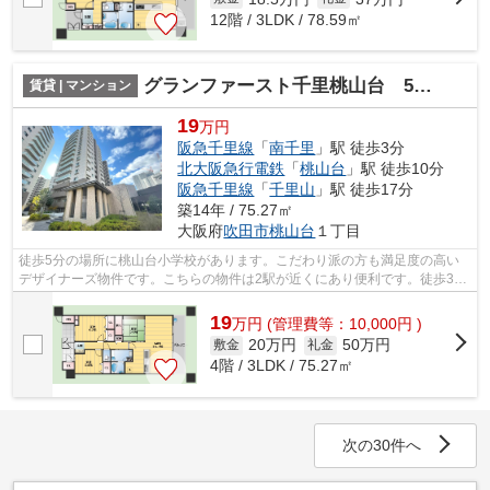
12階 / 3LDK / 78.59㎡
グランファースト千里桃山台 5号棟
賃貸 | マンション
19
万円
阪急千里線
「
南千里
」駅 徒歩3分
北大阪急行電鉄
「
桃山台
」駅 徒歩10分
阪急千里線
「
千里山
」駅 徒歩17分
築14年 / 75.27㎡
大阪府
吹田市
桃山台
１丁目
徒歩5分の場所に桃山台小学校があります。こだわり派の方も満足度の高い
デザイナーズ物件です。こちらの物件は2駅が近くにあり便利です。徒歩3分
で駅にアクセス可能な、魅力的な駅近物...
19
万
円
(管理費等：10,000円 )
20万円
50万円
敷金
礼金
4階 / 3LDK / 75.27㎡
次の30件へ