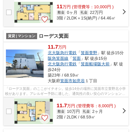
11
万
円
(管理費等：10,000円 )
0ヶ月
22万円
敷金
礼金
3階 / 2LDK＋1S(納戸) / 64.46㎡
ローデス箕面
賃貸 | マンション
11.7
万円
北大阪急行電鉄
「
箕面萱野
」駅 徒歩15分
阪急箕面線
「
箕面
」駅 徒歩15分
北大阪急行電鉄
「
箕面船場阪大前
」駅 徒
歩24分
築23年 / 68.59㎡
大阪府
箕面市
如意谷
１丁目
「ローデス箕面」のここがイチオシ。徒歩14分の場所に箕面市立萱野北小学
校があります。アレルギー予防に適した、通気性の良い安心のマンションで
す。健康な体は新鮮な空気を吸うとこ...
11.7
万
円
(管理費等：8,000円 )
10万円
2ヶ月
敷金
礼金
2階 / 2LDK / 68.59㎡