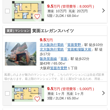
の物件には自走式駐車場があります。...
9.5
万
円
(管理費等：8,000円 )
10万円
20万円
敷金
礼金
5階 / 2LDK / 68.04㎡
箕面エレガンスハイツ
賃貸 | マンション
9.5
万円
北大阪急行電鉄
「
箕面萱野
」駅 徒歩10分
北大阪急行電鉄
「
箕面船場阪大前
」駅 徒
歩17分
阪急箕面線
「
箕面
」駅 徒歩22分
築43年 / 65.00㎡
大阪府
箕面市
萱野
１丁目
風通しのよさが魅力のマンションです。こちらのマンションには自走式駐車
場があります。最上階のマンションです。近くに駅が2つあるため、用途や
行き先に応じて駅を選べる物件です。で...
9.5
万
円
(管理費等：5,000円 )
1ヶ月
1ヶ月
敷金
礼金
3階 / 2LDK / 65.00㎡