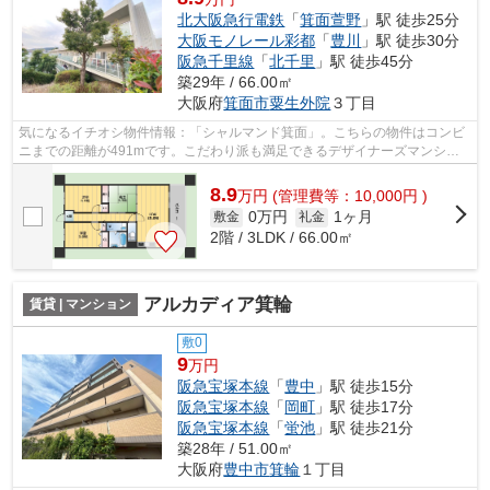
北大阪急行電鉄
「
箕面萱野
」駅 徒歩25分
大阪モノレール彩都
「
豊川
」駅 徒歩30分
阪急千里線
「
北千里
」駅 徒歩45分
築29年 / 66.00㎡
大阪府
箕面市
粟生外院
３丁目
気になるイチオシ物件情報：「シャルマンド箕面」。こちらの物件はコンビ
ニまでの距離が491mです。こだわり派も満足できるデザイナーズマンショ
ンです。眺望良好なマンションです。当...
8.9
万
円
(管理費等：10,000円 )
0万円
1ヶ月
敷金
礼金
2階 / 3LDK / 66.00㎡
アルカディア箕輪
賃貸 | マンション
敷0
9
万円
阪急宝塚本線
「
豊中
」駅 徒歩15分
阪急宝塚本線
「
岡町
」駅 徒歩17分
阪急宝塚本線
「
蛍池
」駅 徒歩21分
築28年 / 51.00㎡
大阪府
豊中市
箕輪
１丁目