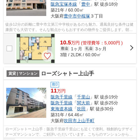
阪急宝塚本線
「
豊中
」駅 徒歩18分
築21年 / 60.00㎡
大阪府
豊中市
中桜塚
３丁目
徒歩12分の距離に豊中市立第三中学校があるのも魅力。通風良好な条件は健
康面でも大切です。そんな観点からもおすすめの物件をご提供します。朝に
慌てることなく行動するために駅から...
10.5
万
円
(管理費等：5,000円 )
1ヶ月
3ヶ月
敷金
礼金
3階 / 2LDK / 60.00㎡
ローズシャトー上山手
賃貸 | マンション
敷0
11
万円
阪急千里線
「
千里山
」駅 徒歩19分
阪急千里線
「
関大前
」駅 徒歩25分
東海道本線
「
吹田
」駅 徒歩30分
築31年 / 64.46㎡
大阪府
吹田市
上山手町
ローズシャトー上山手：阪急千里線千里山にも近くて便利。独創的なデザイ
ナーズマンションで、ご好評いただいています。こちらのマンションからは
2駅が近くにあり、移動範囲も広がりま...