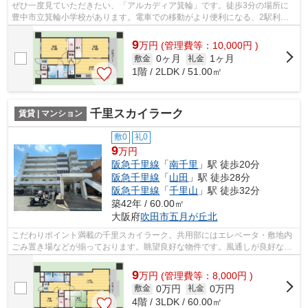
ぜひ一度見ていただきたい、「アルカディア箕輪」です。徒歩3分の場所に
豊中市立箕輪小学校があります。電車での移動がより便利になる、2駅利用
可能な物件です。上の階がない物件です...
9
万
円
(管理費等：10,000円 )
0ヶ月
1ヶ月
敷金
礼金
1階 / 2LDK / 51.00㎡
千里スカイラーク
賃貸 | マンション
敷0
礼0
9
万円
阪急千里線
「
南千里
」駅 徒歩20分
阪急千里線
「
山田
」駅 徒歩28分
阪急千里線
「
千里山
」駅 徒歩32分
築42年 / 60.00㎡
大阪府
吹田市
五月が丘北
こだわりポイント満載の千里スカイラーク。共用部にはエレベータ・敷地内
ごみ置き場などが揃っております。眺望良好な物件です。風通しが良好なの
で、夏も涼しい風がはいってきます。...
9
万
円
(管理費等：8,000円 )
0万円
0万円
敷金
礼金
4階 / 3LDK / 60.00㎡