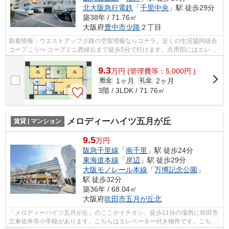
北大阪急行電鉄
「
千里中央
」駅 徒歩29分
築38年 / 71.76㎡
大阪府
豊中市
少路
２丁目
新着情報：ウエストアップ少路の空室情報ならコチラ。近くの生活協同組合
コープこうべ コープミニ西緑丘まで徒歩5分で行けます。共用部にはエレベ
ータ・敷地内ごみ置き場などが揃って...
9.3
万
円
(管理費等：5,000円 )
1ヶ月
2ヶ月
敷金
礼金
3階 / 3LDK / 71.76㎡
メロディーハイツ五月が丘
賃貸 | マンション
9.5
万円
阪急千里線
「
南千里
」駅 徒歩24分
東海道本線
「
岸辺
」駅 徒歩29分
大阪モノレール本線
「
万博記念公園
」
駅 徒歩32分
築36年 / 68.04㎡
大阪府
吹田市
五月が丘北
「メロディーハイツ五月が丘」のここがイチオシ。徒歩11分の場所に吹田市
立東佐井寺小学校があります。こちらはエレベーター付き物件です。こちら