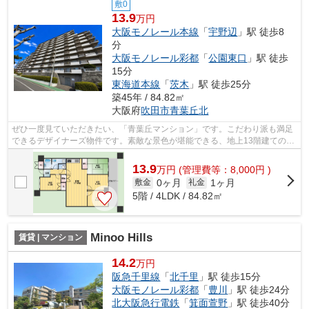
敷0
13.9
万円
大阪モノレール本線
「
宇野辺
」駅 徒歩8
分
大阪モノレール彩都
「
公園東口
」駅 徒歩
15分
東海道本線
「
茨木
」駅 徒歩25分
築45年 / 84.82㎡
大阪府
吹田市
青葉丘北
ぜひ一度見ていただきたい、「青葉丘マンション」です。こだわり派も満足
できるデザイナーズ物件です。素敵な景色が堪能できる、地上13階建ての物
件。駅から徒歩8分の位置にある物件な...
13.9
万
円
(管理費等：8,000円 )
0ヶ月
1ヶ月
敷金
礼金
5階 / 4LDK / 84.82㎡
Minoo Hills
賃貸 | マンション
14.2
万円
阪急千里線
「
北千里
」駅 徒歩15分
大阪モノレール彩都
「
豊川
」駅 徒歩24分
北大阪急行電鉄
「
箕面萱野
」駅 徒歩40分