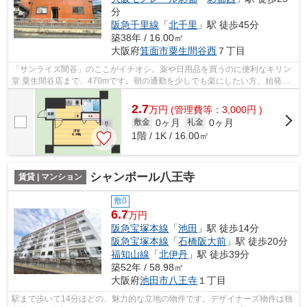
分
阪急千里線
「
北千里
」駅 徒歩45分
築38年 / 16.00㎡
大阪府
箕面市
粟生間谷西
７丁目
「サンライズ間谷」のここがイチオシ。薬や日用品を買うのに便利なキリン
堂 粟生間谷店まで、470mです。朝の通勤を少しでも楽にしたい方、始発駅
の近くにある物件はいかがですか。景色...
2.7
万
円
(管理費等：3,000円 )
0ヶ月
0ヶ月
敷金
礼金
1階 / 1K / 16.00㎡
シャンボール八王寺
賃貸 | マンション
敷0
6.7
万円
阪急宝塚本線
「
池田
」駅 徒歩14分
阪急宝塚本線
「
石橋阪大前
」駅 徒歩20分
福知山線
「
北伊丹
」駅 徒歩39分
築52年 / 58.98㎡
大阪府
池田市
八王寺
１丁目
駅まで歩いて14分ほどの、魅力的な立地の物件です。デザイナーズ物件は独