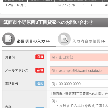
1-2階
40万円
-
/
/
/
/
4
1ヶ月
2ヶ月
-
-
-
箕面市小野原西3丁目貸家
へのお問い合わせ
お名前
必須
メールアドレス
必須
電話番号
任意
【箕面市小野原西3丁目貸家へのお問い合
内容