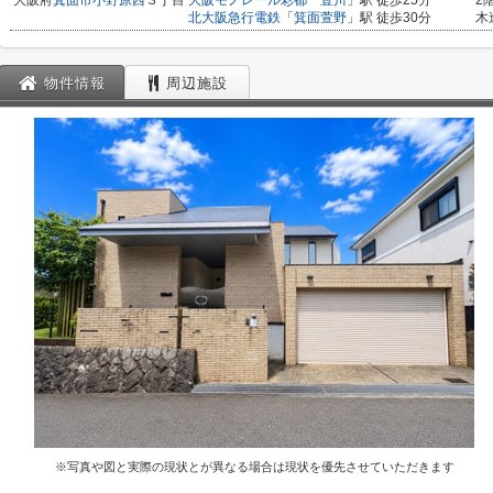
大阪府
箕面市
小野原西
３丁目
大阪モノレール彩都
「
豊川
」駅 徒歩25分
2
北大阪急行電鉄
「
箕面萱野
」駅 徒歩30分
木
物件情報
周辺施設
※写真や図と実際の現状とが異なる場合は現状を優先させていただきます