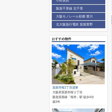
小野原西
阪急千里線 北千里
大阪モノレール彩都 豊川
北大阪急行電鉄 箕面萱野
おすすめ物件
箕面市桜2丁目貸家
大阪府箕面市桜２丁目
阪急箕面線「桜井」駅 徒歩4分
築3年