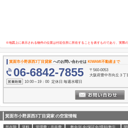
※地図上に表示される物件の位置は付近住所に所在することを表すものであり、実際
箕面市小野原西3丁目貸家
へのお問い合わせは
KIWAMI不動産まで
06-6842-7855
〒560-0053
大阪府豊中市向丘３丁目11-
10:00～19：00 定休日:毎週水曜日
箕面市小野原西3丁目貸家
の空室情報
所在階
賃料
管理費・共益費
敷金/礼金/保証金/償却/敷引
間