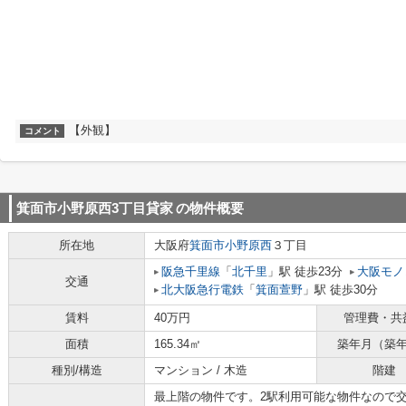
【外観】
コメント
箕面市小野原西3丁目貸家
の物件概要
所在地
大阪府
箕面市
小野原西
３丁目
阪急千里線
「
北千里
」駅 徒歩23分
大阪モノ
交通
北大阪急行電鉄
「
箕面萱野
」駅 徒歩30分
賃料
40万円
管理費・共
面積
165.34㎡
築年月（築
種別/構造
マンション / 木造
階建
最上階の物件です。2駅利用可能な物件なので