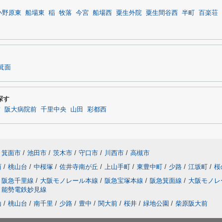
小野原東
船場東
稲
牧落
今宮
船場西
粟生外院
粟生間谷西
半町
百楽荘
箕面
探す
前
阪大病院前
千里中央
山田
彩都西
箕面市
/
池田市
/
茨木市
/
守口市
/
川西市
/
高槻市
西
/
桃山台
/
中桜塚
/
佐井寺南が丘
/
上山手町
/
東豊中町
/
少路
/
江坂町
/
桜
阪急千里線
/
大阪モノレール本線
/
阪急宝塚本線
/
阪急箕面線
/
大阪モノレ
能勢電鉄妙見線
山
/
桃山台
/
南千里
/
少路
/
豊中
/
関大前
/
桜井
/
緑地公園
/
柴原阪大前