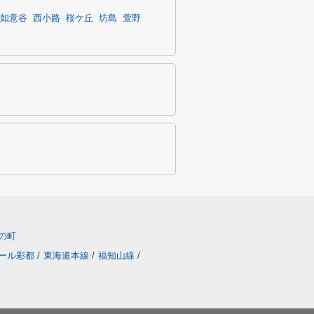
如意谷
西小路
桜ケ丘
坊島
萱野
の町
ール彩都
/
東海道本線
/
福知山線
/