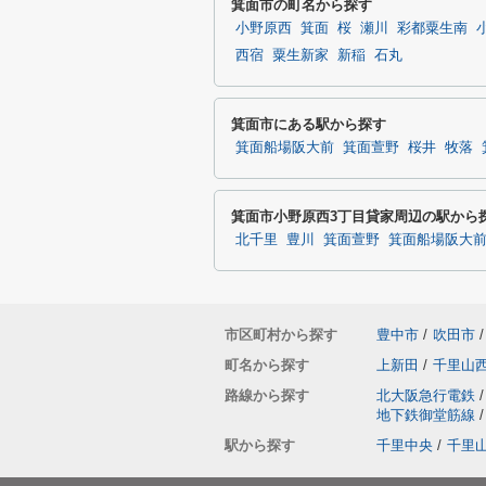
箕面市の町名から探す
小野原西
箕面
桜
瀬川
彩都粟生南
西宿
粟生新家
新稲
石丸
箕面市にある駅から探す
箕面船場阪大前
箕面萱野
桜井
牧落
箕面市小野原西3丁目貸家周辺の駅から
北千里
豊川
箕面萱野
箕面船場阪大
市区町村から探す
豊中市
/
吹田市
/
町名から探す
上新田
/
千里山
路線から探す
北大阪急行電鉄
/
地下鉄御堂筋線
/
駅から探す
千里中央
/
千里