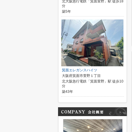
北大阪急行電鉄「箕面萱野」駅 徒歩18
分
築5年
箕面エレガンスハイツ
大阪府箕面市萱野１丁目
北大阪急行電鉄「箕面萱野」駅 徒歩10
分
築43年