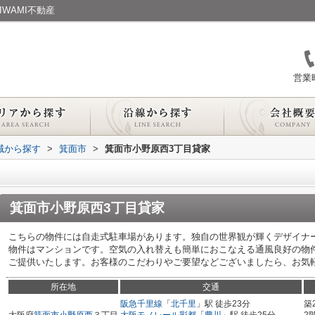
WAMI不動産
営業時
地域から探す
>
箕面市
>
箕面市小野原西3丁目貸家
箕面市小野原西3丁目貸家
こちらの物件には自走式駐車場があります。独自の世界観が輝くデザイナ
物件はマンションです。空気の入れ替えも簡単におこなえる通風良好の物
ご提供いたします。お客様のこだわりやご要望などございましたら、お気
所在地
交通
阪急千里線
「
北千里
」駅 徒歩23分
築