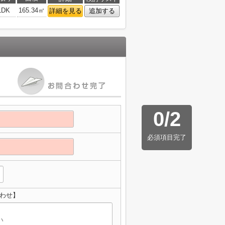
LDK
165.34㎡
詳細を見る
追加する
0
/
2
必須項目完了
わせ】