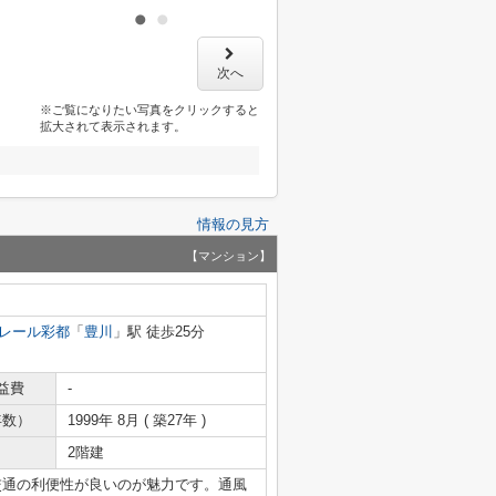
次へ
※ご覧になりたい写真をクリックすると
拡大されて表示されます。
情報の見方
【マンション】
レール彩都
「
豊川
」駅 徒歩25分
益費
-
年数）
1999年 8月 ( 築27年 )
2階建
交通の利便性が良いのが魅力です。通風