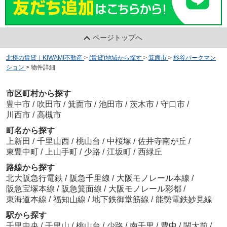
ページトップへ
北摂の賃貸｜KIWAMI不動産
>
(賃貸)地域から探す
>
箕面市
>
杉谷パークマン
ション
>
物件詳細
市区町村から探す
豊中市
/
吹田市
/
箕面市
/
池田市
/
茨木市
/
守口市
/
川西市
/
高槻市
町名から探す
上新田
/
千里山西
/
桃山台
/
中桜塚
/
佐井寺南が丘
/
東豊中町
/
上山手町
/
少路
/
江坂町
/
西緑丘
路線から探す
北大阪急行電鉄
/
阪急千里線
/
大阪モノレール本線
/
阪急宝塚本線
/
阪急箕面線
/
大阪モノレール彩都
/
東海道本線
/
福知山線
/
地下鉄御堂筋線
/
能勢電鉄妙見線
駅から探す
千里中央
/
千里山
/
桃山台
/
少路
/
南千里
/
豊中
/
関大前
/