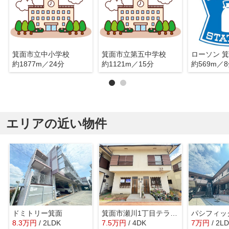
箕面市立中小学校
箕面市立第五中学校
約1877m／24分
約1121m／15分
約569m／
エリアの近い物件
ドミトリー箕面
箕面市瀬川1丁目テラスハウス
パシフィッ
8.3
万
円
/ 2LDK
7.5
万
円
/ 4DK
7
万
円
/ 2L