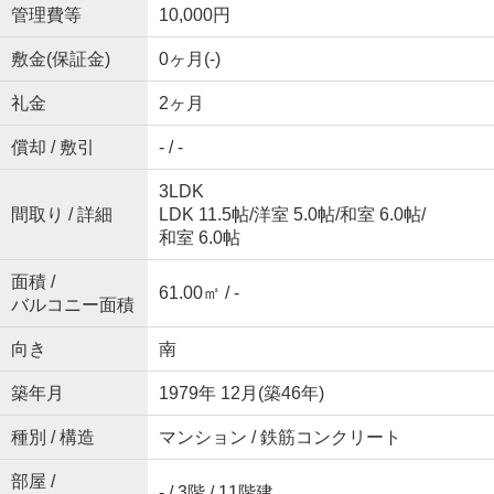
管理費等
10,000円
敷金(保証金)
0ヶ月(-)
礼金
2ヶ月
償却 / 敷引
- / -
3LDK
間取り / 詳細
LDK 11.5帖
/
洋室 5.0帖
/
和室 6.0帖
/
和室 6.0帖
面積 /
61.00㎡ / -
バルコニー面積
向き
南
築年月
1979年 12月(築46年)
種別 / 構造
マンション / 鉄筋コンクリート
部屋 /
- / 3階 / 11階建