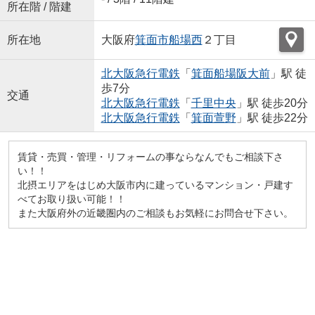
所在階 / 階建
所在地
大阪府
箕面市
船場西
２丁目
北大阪急行電鉄
「
箕面船場阪大前
」駅 徒
歩7分
交通
北大阪急行電鉄
「
千里中央
」駅 徒歩20分
北大阪急行電鉄
「
箕面萱野
」駅 徒歩22分
賃貸・売買・管理・リフォームの事ならなんでもご相談下さ
い！！
北摂エリアをはじめ大阪市内に建っているマンション・戸建す
べてお取り扱い可能！！
また大阪府外の近畿圏内のご相談もお気軽にお問合せ下さい。