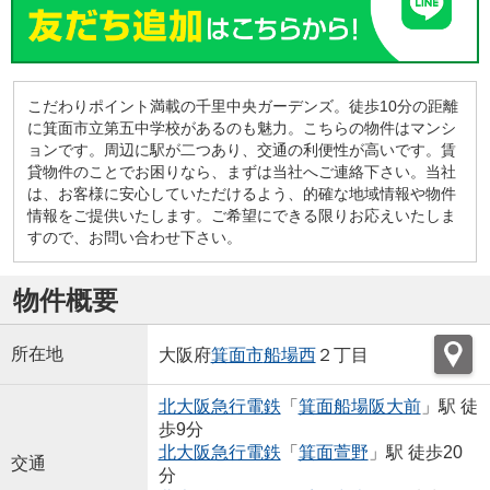
こだわりポイント満載の千里中央ガーデンズ。徒歩10分の距離
に箕面市立第五中学校があるのも魅力。こちらの物件はマンシ
ョンです。周辺に駅が二つあり、交通の利便性が高いです。賃
貸物件のことでお困りなら、まずは当社へご連絡下さい。当社
は、お客様に安心していただけるよう、的確な地域情報や物件
情報をご提供いたします。ご希望にできる限りお応えいたしま
すので、お問い合わせ下さい。
物件概要
所在地
大阪府
箕面市
船場西
２丁目
北大阪急行電鉄
「
箕面船場阪大前
」駅 徒
歩9分
北大阪急行電鉄
「
箕面萱野
」駅 徒歩20
交通
分