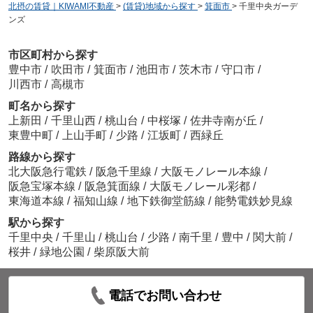
北摂の賃貸｜KIWAMI不動産
>
(賃貸)地域から探す
>
箕面市
>
千里中央ガーデ
ンズ
市区町村から探す
豊中市
/
吹田市
/
箕面市
/
池田市
/
茨木市
/
守口市
/
川西市
/
高槻市
町名から探す
上新田
/
千里山西
/
桃山台
/
中桜塚
/
佐井寺南が丘
/
東豊中町
/
上山手町
/
少路
/
江坂町
/
西緑丘
路線から探す
北大阪急行電鉄
/
阪急千里線
/
大阪モノレール本線
/
阪急宝塚本線
/
阪急箕面線
/
大阪モノレール彩都
/
東海道本線
/
福知山線
/
地下鉄御堂筋線
/
能勢電鉄妙見線
駅から探す
千里中央
/
千里山
/
桃山台
/
少路
/
南千里
/
豊中
/
関大前
/
桜井
/
緑地公園
/
柴原阪大前
電話でお問い合わせ