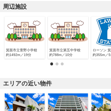
周辺施設
箕面市立萱野小学校
箕面市立第五中学校
約1492m／19分
約788m／10分
約355m／
エリアの近い物件