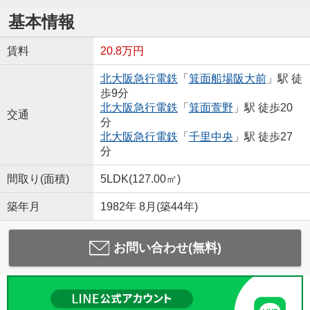
基本情報
賃料
20.8万円
北大阪急行電鉄
「
箕面船場阪大前
」駅 徒
歩9分
北大阪急行電鉄
「
箕面萱野
」駅 徒歩20
交通
分
北大阪急行電鉄
「
千里中央
」駅 徒歩27
分
間取り(面積)
5LDK(127.00㎡)
築年月
1982年 8月(築44年)
お問い合わせ(無料)