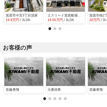
箕面市今宮3丁目貸家
エスリード箕面船場阪大前
箕面市桜2
19.8
万
円
/ 3LDK
19.55
万
円
/ 3LDK
20
万
円
/ 3
お客様の声
首藤勇飛
元番煌希
首藤勇飛