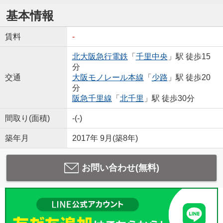
基本情報
賃料
-
北大阪急行電鉄
「
千里中央
」駅 徒歩15
分
交通
大阪モノレール本線
「
少路
」駅 徒歩20
分
阪急千里線
「
北千里
」駅 徒歩30分
間取り(面積)
-(-)
築年月
2017年 9月(築8年)
お問い合わせ(無料)