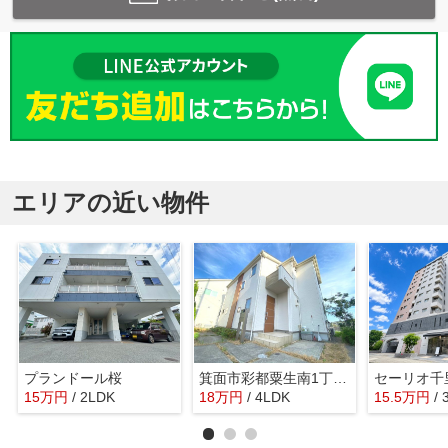
エリアの近い物件
プランドール桜
箕面市彩都粟生南1丁目貸家
15
万
円
/ 2LDK
18
万
円
/ 4LDK
15.5
万
円
/