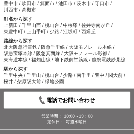
豊中市
/
吹田市
/
箕面市
/
池田市
/
茨木市
/
守口市
/
川西市
/
高槻市
町名から探す
上新田
/
千里山西
/
桃山台
/
中桜塚
/
佐井寺南が丘
/
東豊中町
/
上山手町
/
少路
/
江坂町
/
西緑丘
路線から探す
北大阪急行電鉄
/
阪急千里線
/
大阪モノレール本線
/
阪急宝塚本線
/
阪急箕面線
/
大阪モノレール彩都
/
東海道本線
/
福知山線
/
地下鉄御堂筋線
/
能勢電鉄妙見線
駅から探す
千里中央
/
千里山
/
桃山台
/
少路
/
南千里
/
豊中
/
関大前
/
桜井
/
柴原阪大前
/
緑地公園
電話でお問い合わせ
営業時間：
10:00～19：00
定休日：
毎週水曜日