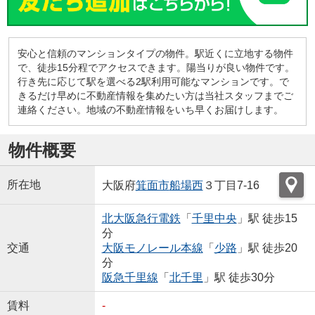
安心と信頼のマンションタイプの物件。駅近くに立地する物件
で、徒歩15分程でアクセスできます。陽当りが良い物件です。
行き先に応じて駅を選べる2駅利用可能なマンションです。で
きるだけ早めに不動産情報を集めたい方は当社スタッフまでご
連絡ください。地域の不動産情報をいち早くお届けします。
物件概要
所在地
大阪府
箕面市
船場西
３丁目7-16
北大阪急行電鉄
「
千里中央
」駅 徒歩15
分
交通
大阪モノレール本線
「
少路
」駅 徒歩20
分
阪急千里線
「
北千里
」駅 徒歩30分
賃料
-