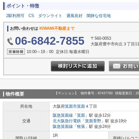
ポイント・特徴
2駅利用可
CS
ダウンライト
通風良好
閑静な住宅地
お問い合わせは
KIWAMI不動産まで
06-6842-7855
〒560-0053
大阪府豊中市向丘３丁目11-47
10:00～19：00 定休日:毎週水曜日
【マンション】
物件番号：87437780
情報更新日：20
物件概要
所在地
大阪府
箕面市
箕面
４丁目
阪急箕面線
「
箕面
」駅 徒歩12分
交通
北大阪急行電鉄
「
箕面萱野
」駅 徒歩19分
阪急箕面線
「
牧落
」駅 徒歩24分
1R
間取り/詳細
面積/バルコ