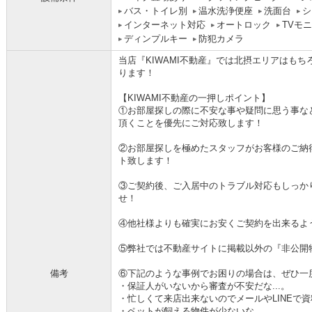
バス・トイレ別
温水洗浄便座
洗面台
シ
インターネット対応
オートロック
TVモ
ディンプルキー
防犯カメラ
当店『KIWAMI不動産』では北摂エリアはも
ります！
【KIWAMI不動産の一押しポイント】
①お部屋探しの際に不安な事や疑問に思う事な
頂くことを優先にご対応致します！
②お部屋探しを極めたスタッフがお客様のご納
ト致します！
③ご契約後、ご入居中のトラブル対応もしっか
せ！
④他社様よりも確実にお安くご契約を出来るよ
⑤弊社では不動産サイトに掲載以外の『非公開
備考
⑥下記のような事例でお困りの場合は、ぜひ一
・保証人がいないから審査が不安だな...。
・忙しくて来店出来ないのでメールやLINEで資料
・ペットが飼える物件が少ないな...。