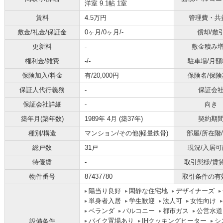
洋室 9.1帖 1室
賃料
4.5万円
管理費・共
敷金/礼金/保証金
0ヶ月/0ヶ月/-
償却/敷
更新料
-
敷金積み
権利金/雑費
-/-
駐車場/月額
保険加入/料金
有/20,000円
保険名/保険
保証人代行義務
-
保証会
保証会社詳細
-
向き
築年月(築年数)
1989年 4月 (築37年)
契約期
種別/構造
マンション/その他(軽量鉄骨)
部屋/所在階
総戸数
31戸
現況/入居可
特優賃
-
取引態様/賃
物件番号
87437780
取引条件の有
陽当り良好
閑静な住宅地
デザイナーズ
単身者入居
学生歓迎
法人可
女性向け
ベランダ
バルコニー
都市ガス
公営水道
バイク置場あり
IHクッキングヒーター
シ
設備条件