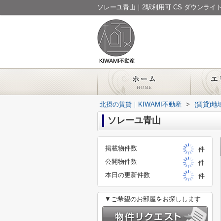
ソレーユ青山｜2駅利用可 CS ダウンライ
北摂の賃貸｜KIWAMI不動産
>
(賃貸)
ソレーユ青山
掲載物件数
件
公開物件数
件
本日の更新件数
件
▼ご希望のお部屋をお探しします