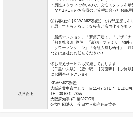
・男性スタッフは怖いので、女性スタッフを希望
など1人1人のお客様のご希望に合ったお部屋
⑦お客様が【KIWAMI不動産】でお部屋探し
と思ってもらえるような接客と店内作りをモッ
「新築マンション」「新築戸建て」「デザイナ
「敷金礼金0円物件」「新婚・ファミリー物件
「タワーマンション」「保証人無し物件」「駐
などは当社にお任せください！
⑧お迎えサービスも実施しております！
【千里中央駅】【豊中駅】【箕面駅】【少路駅
にお問合せ下さいませ！
KIWAMI不動産
大阪府豊中市向丘３丁目11-47 STEP BLDG向丘
取扱会社
TEL:06-6842-7855
大阪府知事 (2) 第62795号
公益社団法人 全日本不動産保証協会