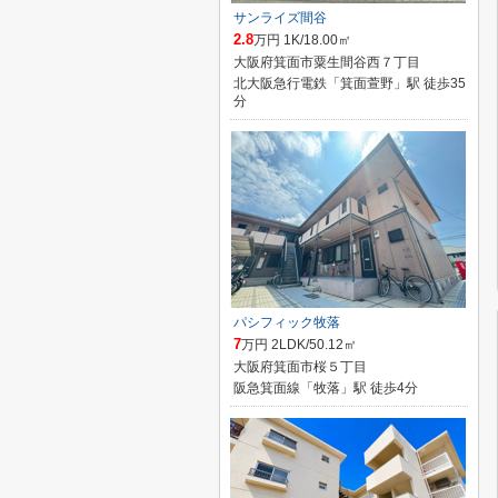
サンライズ間谷
2.8
万円 1K/18.00㎡
大阪府箕面市粟生間谷西７丁目
北大阪急行電鉄「箕面萱野」駅 徒歩35
分
パシフィック牧落
7
万円 2LDK/50.12㎡
大阪府箕面市桜５丁目
阪急箕面線「牧落」駅 徒歩4分