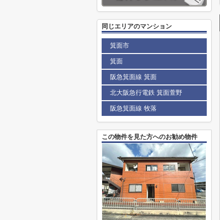
同じエリアのマンション
箕面市
箕面
阪急箕面線 箕面
北大阪急行電鉄 箕面萱野
阪急箕面線 牧落
この物件を見た方へのお勧め物件