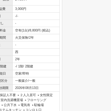
益費
3,000円
引
-/-
増し
-
料金
空有(1台)/8,800円 (税込)
期間
火災保険/2年
社
-
西
間
2年
/階建
-/ 1階/ 2階建
能日
空家/即時
貸区分
一般媒介/一般
効期限
2026年08月13日
保証人不要
２人入居可
女性限定
室内洗濯機置場
フローリング
公共下水
電気有
駐輪場
ステムキッチン
コンロ１口