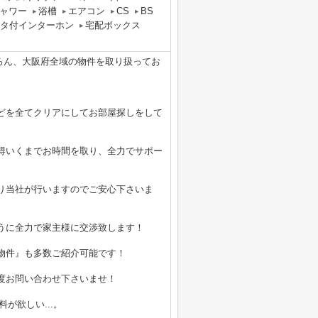
ャワー
浴槽
エアコン
CS
BS
ニタ付インターホン
宅配ボックス
ちろん、大阪府全域の物件を取り扱ってお
どを全てクリアにしてお部屋探しをして
得いくまでお時間を取り、全力でサポー
り当社が行いますのでご安心下さいま
うに全力で家主様に交渉致します！
物件』も多数ご紹介可能です！
度お問い合わせ下さいませ！
が欲しい...。