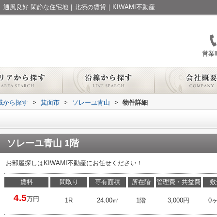
ト 通風良好 閑静な住宅地｜北摂の賃貸｜KIWAMI不動産
営業時
地域から探す
>
箕面市
>
ソレーユ青山
>
物件詳細
ソレーユ青山 1階
お部屋探しはKIWAMI不動産にお任せください！
賃料
間取り
専有面積
所在階
管理費・共益費
敷
4.5
万円
1R
24.00㎡
1階
3,000円
0