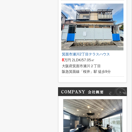
箕面市瀬川2丁目テラスハウス
8
万円 2LDK/57.05㎡
大阪府箕面市瀬川２丁目
阪急箕面線「桜井」駅 徒歩9分