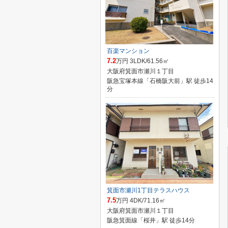
百楽マンション
7.2
万円 3LDK/61.56㎡
大阪府箕面市瀬川１丁目
阪急宝塚本線「石橋阪大前」駅 徒歩14
分
箕面市瀬川1丁目テラスハウス
7.5
万円 4DK/71.16㎡
大阪府箕面市瀬川１丁目
阪急箕面線「桜井」駅 徒歩14分