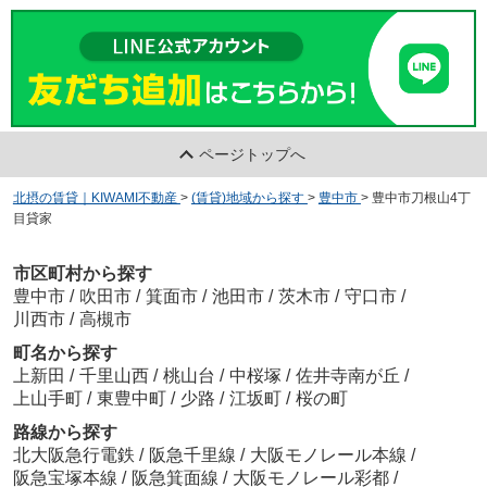
ページトップへ
北摂の賃貸｜KIWAMI不動産
>
(賃貸)地域から探す
>
豊中市
>
豊中市刀根山4丁
目貸家
市区町村から探す
豊中市
/
吹田市
/
箕面市
/
池田市
/
茨木市
/
守口市
/
川西市
/
高槻市
町名から探す
上新田
/
千里山西
/
桃山台
/
中桜塚
/
佐井寺南が丘
/
上山手町
/
東豊中町
/
少路
/
江坂町
/
桜の町
路線から探す
北大阪急行電鉄
/
阪急千里線
/
大阪モノレール本線
/
阪急宝塚本線
/
阪急箕面線
/
大阪モノレール彩都
/