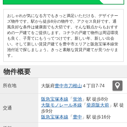
おしゃれが気になる方でもきっと満足いただける、デザイナー
ズ物件です。駅から徒歩8分の物件で、アクセス良好です。通
風良好な条件は健康面でも大切です。そんな観点からもおすす
めの一戸建てをご提供します。コチラの戸建て物件は周辺環境
も良く、子育てにもうってつけです。新しい年、新しい出会
い。そして新しい賃貸戸建てを豊中市エリアと阪急宝塚本線蛍
池付近で探しましょう。きっと素敵な賃貸戸建てが見つかりま
す。
物件概要
所在地
大阪府
豊中市
刀根山
４丁目7-74
阪急宝塚本線
「
蛍池
」駅 徒歩8分
大阪モノレール本線
「
柴原阪大前
」駅 徒
交通
歩9分
阪急宝塚本線
「
豊中
」駅 徒歩16分