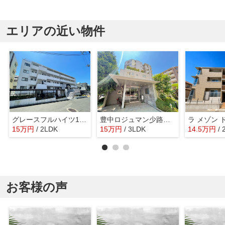
エリアの近い物件
グレースフルハイツ1号館
豊中ロジュマン少路ウィンドコート
15
万
円
/ 2LDK
15
万
円
/ 3LDK
14.5
万
円
/
お客様の声