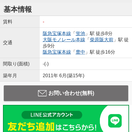
基本情報
賃料
-
阪急宝塚本線
「
蛍池
」駅 徒歩8分
大阪モノレール本線
「
柴原阪大前
」駅 徒
交通
歩9分
阪急宝塚本線
「
豊中
」駅 徒歩16分
間取り(面積)
-(-)
築年月
2011年 6月(築15年)
お問い合わせ(無料)