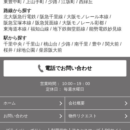
東豊中町
/
上山手町
/
少路
/
江坂町
/
西緑丘
路線から探す
北大阪急行電鉄
/
阪急千里線
/
大阪モノレール本線
/
阪急宝塚本線
/
阪急箕面線
/
大阪モノレール彩都
/
東海道本線
/
福知山線
/
地下鉄御堂筋線
/
能勢電鉄妙見線
駅から探す
千里中央
/
千里山
/
桃山台
/
少路
/
南千里
/
豊中
/
関大前
/
桜井
/
緑地公園
/
柴原阪大前
電話でお問い合わせ
営業時間：
10:00～19：00
定休日：
毎週水曜日
ホーム
会社概要
お問い合わせ
物件リクエスト