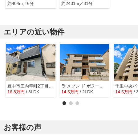
約404m／6分
約2431m／31分
エリアの近い物件
豊中市庄内幸町2丁目貸家
ラ メゾン ド ボヌール 桜塚 B棟
16.8
万
円
/ 3LDK
14.5
万
円
/ 2LDK
14.5
万
円
/
お客様の声