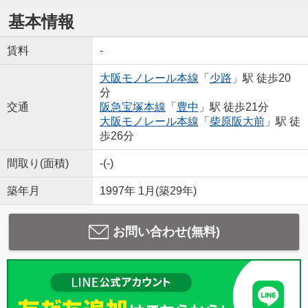
基本情報
賃料
-
大阪モノレール本線
「
少路
」駅 徒歩20
分
交通
阪急宝塚本線
「
豊中
」駅 徒歩21分
大阪モノレール本線
「
柴原阪大前
」駅 徒
歩26分
間取り(面積)
-(-)
築年月
1997年 1月(築29年)
お問い合わせ(無料)