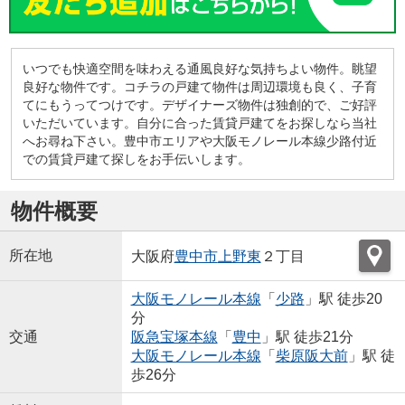
いつでも快適空間を味わえる通風良好な気持ちよい物件。眺望
良好な物件です。コチラの戸建て物件は周辺環境も良く、子育
てにもうってつけです。デザイナーズ物件は独創的で、ご好評
いただいています。自分に合った賃貸戸建てをお探しなら当社
へお尋ね下さい。豊中市エリアや大阪モノレール本線少路付近
での賃貸戸建て探しをお手伝いします。
物件概要
所在地
大阪府
豊中市
上野東
２丁目
大阪モノレール本線
「
少路
」駅 徒歩20
分
交通
阪急宝塚本線
「
豊中
」駅 徒歩21分
大阪モノレール本線
「
柴原阪大前
」駅 徒
歩26分