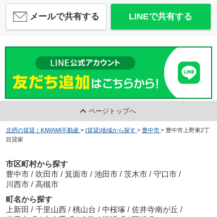
メールで共有する
LINEで共有する
ページトップへ
北摂の賃貸｜KIWAMI不動産
>
(賃貸)地域から探す
>
豊中市
>
豊中市上野東2丁
目貸家
市区町村から探す
豊中市
/
吹田市
/
箕面市
/
池田市
/
茨木市
/
守口市
/
川西市
/
高槻市
町名から探す
上新田
/
千里山西
/
桃山台
/
中桜塚
/
佐井寺南が丘
/