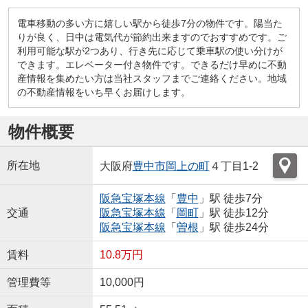
電車移動の多い方に嬉しい駅から徒歩7分の物件です。陽当た
りが良く、日中は電気代が節約出来ますのでおすすめです。ご
利用可能な駅が2つあり、行き先に応じて乗車駅の使い分けが
できます。エレベーター付き物件です。できるだけ早めに不動
産情報を集めたい方は当社スタッフまでご連絡ください。地域
の不動産情報をいち早くお届けします。
物件概要
所在地
大阪府
豊中市
岡上の町
４丁目1-2
阪急宝塚本線
「
豊中
」駅 徒歩7分
交通
阪急宝塚本線
「
岡町
」駅 徒歩12分
阪急宝塚本線
「
曽根
」駅 徒歩24分
賃料
10.8万円
管理費等
10,000円