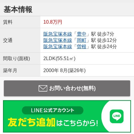
基本情報
賃料
10.8万円
阪急宝塚本線
「
豊中
」駅 徒歩7分
交通
阪急宝塚本線
「
岡町
」駅 徒歩12分
阪急宝塚本線
「
曽根
」駅 徒歩24分
間取り(面積)
2LDK(55.51㎡)
築年月
2000年 8月(築26年)
お問い合わせ(無料)