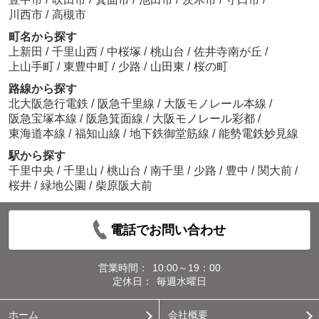
川西市
/
高槻市
町名から探す
上新田
/
千里山西
/
中桜塚
/
桃山台
/
佐井寺南が丘
/
上山手町
/
東豊中町
/
少路
/
山田東
/
桜の町
路線から探す
北大阪急行電鉄
/
阪急千里線
/
大阪モノレール本線
/
阪急宝塚本線
/
阪急箕面線
/
大阪モノレール彩都
/
東海道本線
/
福知山線
/
地下鉄御堂筋線
/
能勢電鉄妙見線
駅から探す
千里中央
/
千里山
/
桃山台
/
南千里
/
少路
/
豊中
/
関大前
/
桜井
/
緑地公園
/
柴原阪大前
電話でお問い合わせ
営業時間：
10:00～19：00
定休日：
毎週水曜日
ホーム
会社概要