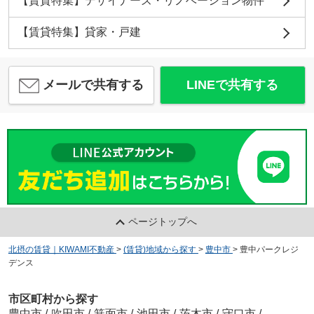
【賃貸特集】デザイナーズ・リノベーション物件
【賃貸特集】貸家・戸建
メールで共有する
LINEで共有する
ページトップへ
北摂の賃貸｜KIWAMI不動産
>
(賃貸)地域から探す
>
豊中市
>
豊中パークレジ
デンス
市区町村から探す
豊中市
/
吹田市
/
箕面市
/
池田市
/
茨木市
/
守口市
/