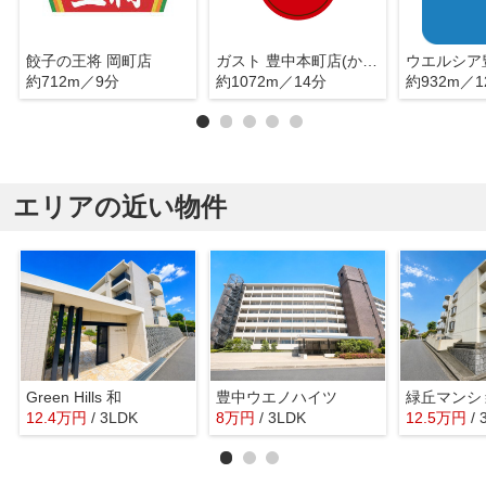
餃子の王将 岡町店
ガスト 豊中本町店(から好し取扱店)
約712m／9分
約1072m／14分
約932m／1
エリアの近い物件
Green Hills 和
豊中ウエノハイツ
緑丘マンシ
12.4
万
円
/ 3LDK
8
万
円
/ 3LDK
12.5
万
円
/