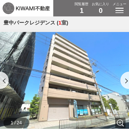
閲覧履歴
お気に入り
メニュー
1
0
豊中パークレジデンス (
1
室)
1 / 24