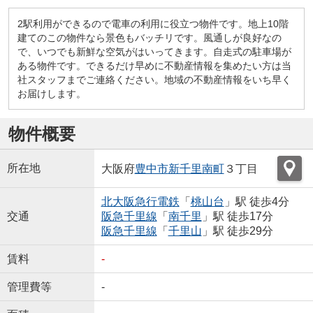
2駅利用ができるので電車の利用に役立つ物件です。地上10階
建てのこの物件なら景色もバッチリです。風通しが良好なの
で、いつでも新鮮な空気がはいってきます。自走式の駐車場が
ある物件です。できるだけ早めに不動産情報を集めたい方は当
社スタッフまでご連絡ください。地域の不動産情報をいち早く
お届けします。
物件概要
所在地
大阪府
豊中市
新千里南町
３丁目
北大阪急行電鉄
「
桃山台
」駅 徒歩4分
交通
阪急千里線
「
南千里
」駅 徒歩17分
阪急千里線
「
千里山
」駅 徒歩29分
賃料
-
管理費等
-