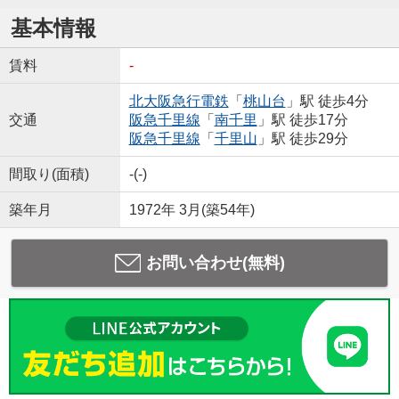
基本情報
賃料
-
北大阪急行電鉄
「
桃山台
」駅 徒歩4分
交通
阪急千里線
「
南千里
」駅 徒歩17分
阪急千里線
「
千里山
」駅 徒歩29分
間取り(面積)
-(-)
築年月
1972年 3月(築54年)
お問い合わせ(無料)