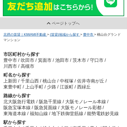
ページトップへ
北摂の賃貸｜KIWAMI不動産
>
(賃貸)地域から探す
>
豊中市
>
桃山台グランド
マンション
市区町村から探す
豊中市
/
吹田市
/
箕面市
/
池田市
/
茨木市
/
守口市
/
川西市
/
高槻市
町名から探す
上新田
/
千里山西
/
桃山台
/
中桜塚
/
佐井寺南が丘
/
東豊中町
/
上山手町
/
少路
/
江坂町
/
西緑丘
路線から探す
北大阪急行電鉄
/
阪急千里線
/
大阪モノレール本線
/
阪急宝塚本線
/
阪急箕面線
/
大阪モノレール彩都
/
東海道本線
/
福知山線
/
地下鉄御堂筋線
/
能勢電鉄妙見線
駅から探す