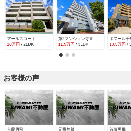
アールズコート
第2マンション寺直
10
万
円
/ 2LDK
11.5
万
円
/ 3LDK
13.5
万
円
/
お客様の声
首藤勇飛
元番煌希
首藤勇飛