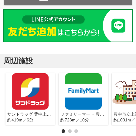
周辺施設
サンドラッグ 豊中上野店
ファミリーマート 豊中上野西店
豊中市立上
約419m／6分
約723m／10分
約1001m／