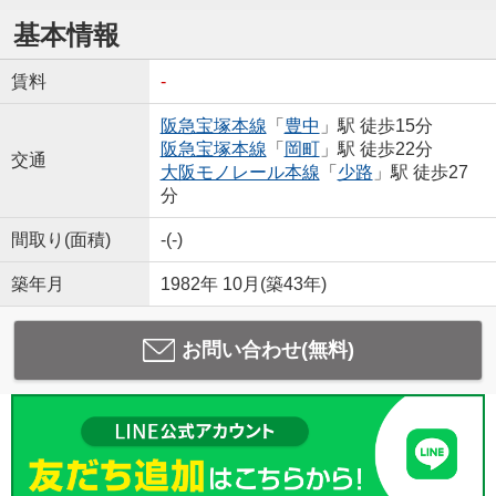
基本情報
賃料
-
阪急宝塚本線
「
豊中
」駅 徒歩15分
阪急宝塚本線
「
岡町
」駅 徒歩22分
交通
大阪モノレール本線
「
少路
」駅 徒歩27
分
間取り(面積)
-(-)
築年月
1982年 10月(築43年)
お問い合わせ(無料)