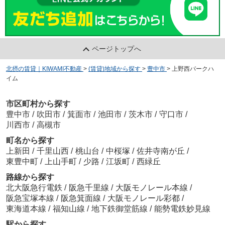
ページトップへ
北摂の賃貸｜KIWAMI不動産
>
(賃貸)地域から探す
>
豊中市
>
上野西パークハ
イム
市区町村から探す
豊中市
/
吹田市
/
箕面市
/
池田市
/
茨木市
/
守口市
/
川西市
/
高槻市
町名から探す
上新田
/
千里山西
/
桃山台
/
中桜塚
/
佐井寺南が丘
/
東豊中町
/
上山手町
/
少路
/
江坂町
/
西緑丘
路線から探す
北大阪急行電鉄
/
阪急千里線
/
大阪モノレール本線
/
阪急宝塚本線
/
阪急箕面線
/
大阪モノレール彩都
/
東海道本線
/
福知山線
/
地下鉄御堂筋線
/
能勢電鉄妙見線
駅から探す