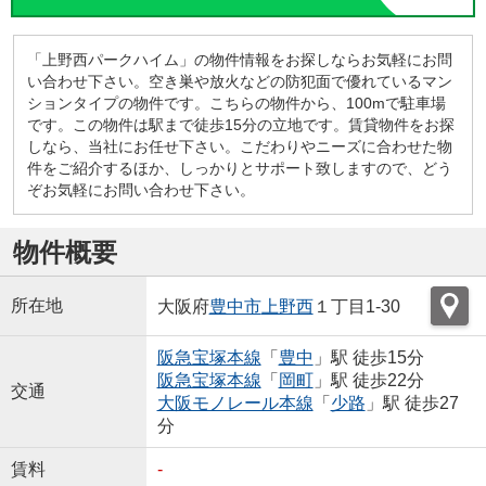
「上野西パークハイム」の物件情報をお探しならお気軽にお問
い合わせ下さい。空き巣や放火などの防犯面で優れているマン
ションタイプの物件です。こちらの物件から、100mで駐車場
です。この物件は駅まで徒歩15分の立地です。賃貸物件をお探
しなら、当社にお任せ下さい。こだわりやニーズに合わせた物
件をご紹介するほか、しっかりとサポート致しますので、どう
ぞお気軽にお問い合わせ下さい。
物件概要
所在地
大阪府
豊中市
上野西
１丁目1-30
阪急宝塚本線
「
豊中
」駅 徒歩15分
阪急宝塚本線
「
岡町
」駅 徒歩22分
交通
大阪モノレール本線
「
少路
」駅 徒歩27
分
賃料
-