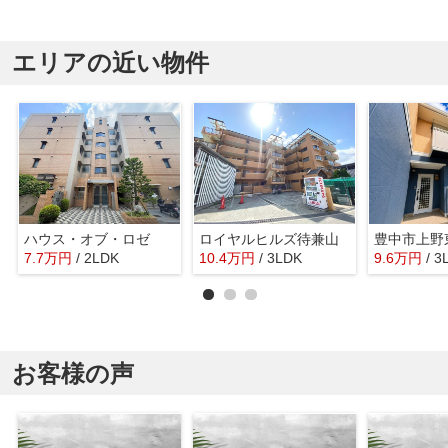
エリアの近い物件
ハウス・オブ・ロゼ
ロイヤルヒルズ待兼山
7.7
万
円
/ 2LDK
10.4
万
円
/ 3LDK
9.6
万
円
/ 3
お客様の声