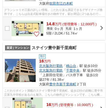
大阪府
吹田市
江の木町
グランシャリオ江坂の詳しい情報。こだわり派も満足できるデザイナーズ物
件です。こちらは自走式駐車場付きの物件です。駅が周辺に2つあるので行
動範囲が広がります。吹田市エリアにあ...
14.8
万
円
(管理費等：12,000円 )
0ヶ月
1ヶ月
敷金
礼金
5階 / 2LDK / 51.74㎡
ステイツ豊中新千里南町
賃貸 | マンション
敷0
16
万円
北大阪急行電鉄
「
桃山台
」駅 徒歩10分
北大阪急行電鉄
「
千里中央
」駅 徒歩25分
「上新田住宅前」バス停下車 徒歩1分
築27年 / 81.38㎡
大阪府
豊中市
新千里南町
２丁目
こだわりポイント満載のステイツ豊中新千里南町。徒歩13分の距離に豊中市
立第九中学校があるのも魅力。こちらの物件はマンションです。こちら機械
式駐車場付きのマンションです。当社...
16
万
円
(管理費等：10,000円 )