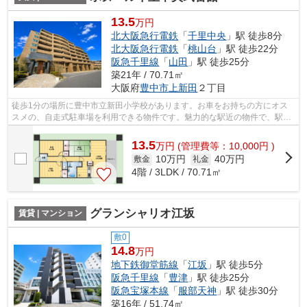
13.5
万円
北大阪急行電鉄
「
千里中央
」駅 徒歩8分
北大阪急行電鉄
「
桃山台
」駅 徒歩22分
阪急千里線
「
山田
」駅 徒歩25分
築21年 / 70.71㎡
大阪府
豊中市
上新田
２丁目
徒歩1分の場所に豊中市立新田小学校があります。お車をお持ちの方にオス
スメの、自走式駐車場を利用できる物件です。魅力的な駅近の物件で、駅ま
で徒歩8分です。駐車場まで100mの物件...
13.5
万
円
(管理費等：10,000円 )
10万円
40万円
敷金
礼金
4階 / 3LDK / 70.71㎡
グランシャリオ江坂
賃貸 | マンション
敷0
14.8
万円
地下鉄御堂筋線
「
江坂
」駅 徒歩5分
阪急千里線
「
豊津
」駅 徒歩25分
阪急宝塚本線
「
服部天神
」駅 徒歩30分
築16年 / 51.74㎡