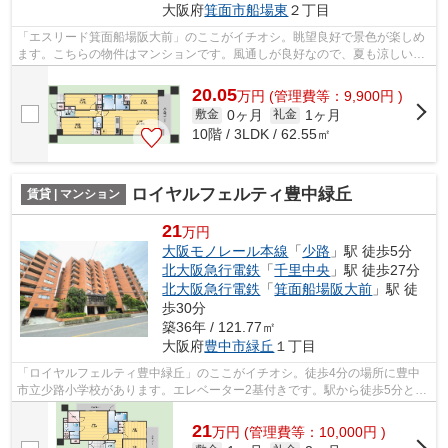
大阪府
箕面市
船場東
２丁目
「エスリード箕面船場阪大前」のここがイチオシ。眺望良好で景色が楽しめ
ます。こちらの物件はマンションです。風通しが良好なので、夏も涼しい風
がはいってきます。当社スタッフが地...
20.05
万
円
(管理費等：9,900円 )
0ヶ月
1ヶ月
敷金
礼金
10階 / 3LDK / 62.55㎡
ロイヤルフェルティ豊中緑丘
賃貸 | マンション
21
万円
大阪モノレール本線
「
少路
」駅 徒歩5分
北大阪急行電鉄
「
千里中央
」駅 徒歩27分
北大阪急行電鉄
「
箕面船場阪大前
」駅 徒
歩30分
築36年 / 121.77㎡
大阪府
豊中市
緑丘
１丁目
「ロイヤルフェルティ豊中緑丘」のここがイチオシ。徒歩4分の場所に豊中
市立少路小学校があります。エレベーター2基付きです。駅から徒歩5分とい
うアクセス良好な駅近物件はいかがです...
21
万
円
(管理費等：10,000円 )