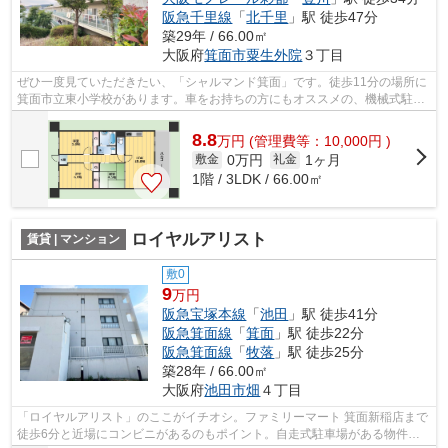
阪急千里線
「
北千里
」駅 徒歩47分
築29年 / 66.00㎡
大阪府
箕面市
粟生外院
３丁目
ぜひ一度見ていただきたい、「シャルマンド箕面」です。徒歩11分の場所に
箕面市立東小学校があります。車をお持ちの方にもオススメの、機械式駐車
場を利用できる物件です。こちらの物...
8.8
万
円
(管理費等：10,000円 )
0万円
1ヶ月
敷金
礼金
1階 / 3LDK / 66.00㎡
ロイヤルアリスト
賃貸 | マンション
敷0
9
万円
阪急宝塚本線
「
池田
」駅 徒歩41分
阪急箕面線
「
箕面
」駅 徒歩22分
阪急箕面線
「
牧落
」駅 徒歩25分
築28年 / 66.00㎡
大阪府
池田市
畑
４丁目
「ロイヤルアリスト」のここがイチオシ。ファミリーマート 箕面新稲店まで
徒歩6分と近場にコンビニがあるのもポイント。自走式駐車場がある物件で