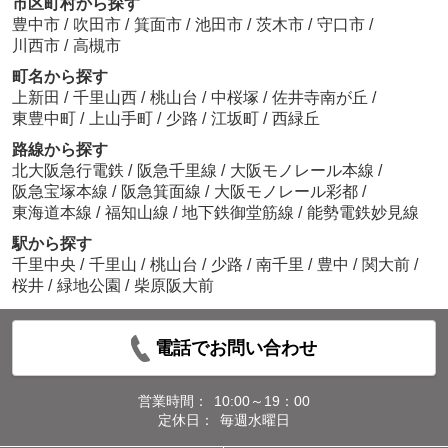
市区町村から探す
豊中市
/
吹田市
/
箕面市
/
池田市
/
茨木市
/
守口市
/
川西市
/
高槻市
町名から探す
上新田
/
千里山西
/
桃山台
/
中桜塚
/
佐井寺南が丘
/
東豊中町
/
上山手町
/
少路
/
江坂町
/
西緑丘
路線から探す
北大阪急行電鉄
/
阪急千里線
/
大阪モノレール本線
/
阪急宝塚本線
/
阪急箕面線
/
大阪モノレール彩都
/
東海道本線
/
福知山線
/
地下鉄御堂筋線
/
能勢電鉄妙見線
駅から探す
千里中央
/
千里山
/
桃山台
/
少路
/
南千里
/
豊中
/
関大前
/
桜井
/
緑地公園
/
柴原阪大前
電話でお問い合わせ
営業時間：
10:00～19：00
定休日：
毎週水曜日