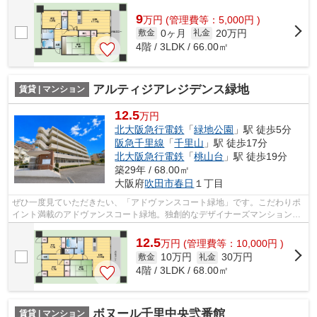
す。デザイナーズ物件だからこそ、外...
9
万
円
(管理費等：5,000円 )
0ヶ月
20万円
敷金
礼金
4階 / 3LDK / 66.00㎡
アルティジアレジデンス緑地
賃貸 | マンション
12.5
万円
北大阪急行電鉄
「
緑地公園
」駅 徒歩5分
阪急千里線
「
千里山
」駅 徒歩17分
北大阪急行電鉄
「
桃山台
」駅 徒歩19分
築29年 / 68.00㎡
大阪府
吹田市
春日
１丁目
ぜひ一度見ていただきたい、「アドヴァンスコート緑地」です。こだわりポ
イント満載のアドヴァンスコート緑地。独創的なデザイナーズマンション
で、ご好評いただいています。風通しが...
12.5
万
円
(管理費等：10,000円 )
10万円
30万円
敷金
礼金
4階 / 3LDK / 68.00㎡
ボヌール千里中央弐番館
賃貸 | マンション