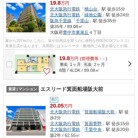
19.8
万円
北大阪急行電鉄
「
桃山台
」駅 徒歩15分
北大阪急行電鉄
「
緑地公園
」駅 徒歩24分
阪急千里線
「
千里山
」駅 徒歩35分
築35年 / 89.08㎡
大阪府
豊中市
東泉丘
４丁目
家から207mのところに、薬や日用品を買うのに便利なFRESCO(フレスコ)
東泉丘店があります。共用部にはエレベータ・敷地内ごみ置き場などが揃っ
ております。地上12階建てでニーズの高い...
19.8
万
円
(管理費等：- )
1ヶ月
2ヶ月
敷金
礼金
8階 / 4LDK / 89.08㎡
エスリード箕面船場阪大前
賃貸 | マンション
敷0
20.05
万円
北大阪急行電鉄
「
箕面船場阪大前
」駅 徒
歩2分
北大阪急行電鉄
「
箕面萱野
」駅 徒歩15分
北大阪急行電鉄
「
千里中央
」駅 徒歩20分
築2年 / 62.55㎡