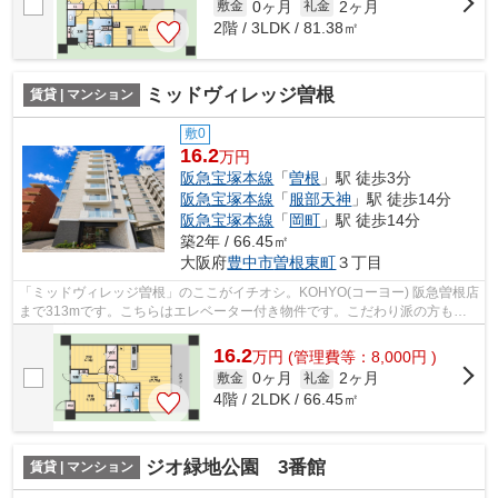
0ヶ月
2ヶ月
敷金
礼金
2階 / 3LDK / 81.38㎡
ミッドヴィレッジ曽根
賃貸 | マンション
敷0
16.2
万円
阪急宝塚本線
「
曽根
」駅 徒歩3分
阪急宝塚本線
「
服部天神
」駅 徒歩14分
阪急宝塚本線
「
岡町
」駅 徒歩14分
築2年 / 66.45㎡
大阪府
豊中市
曽根東町
３丁目
「ミッドヴィレッジ曽根」のここがイチオシ。KOHYO(コーヨー) 阪急曽根店
まで313mです。こちらはエレベーター付き物件です。こだわり派の方も満
足度の高いデザイナーズマンションです...
16.2
万
円
(管理費等：8,000円 )
0ヶ月
2ヶ月
敷金
礼金
4階 / 2LDK / 66.45㎡
ジオ緑地公園 3番館
賃貸 | マンション