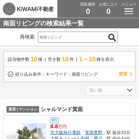
閲覧履歴
お気に入り
メニュー
0
0
南面リビングの検索結果一覧
再検索
10
10
1～10
該当物件数
棟
空き数
件
棟を表示
変更
絞り込み条件：
キーワード：南面リビング
シャルマンド箕面
賃貸 | マンション
敷0
8.8
万円
北大阪急行電鉄
「
箕面萱野
」駅 徒歩32分
大阪モノレール彩都
「
豊川
」駅 徒歩34分