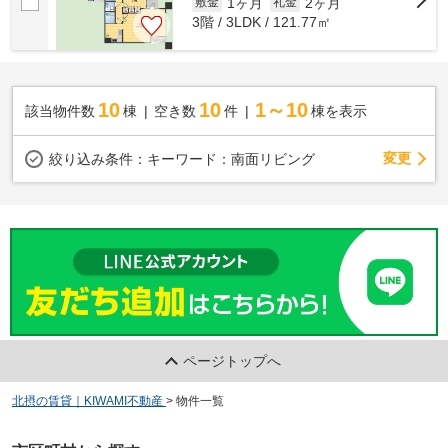
1ヶ月
2ヶ月
敷金
礼金
3階 / 3LDK / 121.77㎡
10
10
1～10
該当物件数
棟
空き数
件
棟を表示
変更
絞り込み条件：
キーワード：南面リビング
ページトップへ
北摂の賃貸｜KIWAMI不動産
>
物件一覧