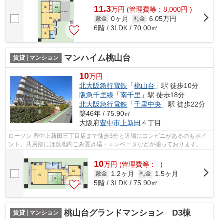
11.3
万
円
(管理費等：8,000円 )
0ヶ月
6.05万円
敷金
礼金
6階 / 3LDK / 70.00㎡
マンハイム桃山台
賃貸 | マンション
10
万円
北大阪急行電鉄
「
桃山台
」駅 徒歩10分
阪急千里線
「
南千里
」駅 徒歩18分
北大阪急行電鉄
「
千里中央
」駅 徒歩22分
築46年 / 75.90㎡
大阪府
豊中市
上新田
４丁目
ローソン 豊中上新田三丁目店まで徒歩3分と近場にコンビニがあるのもポイ
ント。共用部には敷地内ごみ置き場・エレベータなどが揃っております。物
件から駐車場までの距離は100mです。...
10
万
円
(管理費等：- )
1.2ヶ月
1.5ヶ月
敷金
礼金
5階 / 3LDK / 75.90㎡
桃山台グランドマンション D3棟
賃貸 | マンション