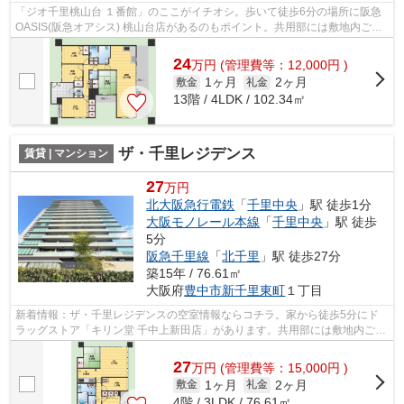
「ジオ千里桃山台 １番館」のここがイチオシ。歩いて徒歩6分の場所に阪急
OASIS(阪急オアシス) 桃山台店があるのもポイント。共用部には敷地内ごみ
置き場・エレベータ2基などが備わって...
24
万
円
(管理費等：12,000円 )
1ヶ月
2ヶ月
敷金
礼金
13階 / 4LDK / 102.34㎡
ザ・千里レジデンス
賃貸 | マンション
27
万円
北大阪急行電鉄
「
千里中央
」駅 徒歩1分
大阪モノレール本線
「
千里中央
」駅 徒歩
5分
阪急千里線
「
北千里
」駅 徒歩27分
築15年 / 76.61㎡
大阪府
豊中市
新千里東町
１丁目
新着情報：ザ・千里レジデンスの空室情報ならコチラ。家から徒歩5分にド
ラッグストア「キリン堂 千中上新田店」があります。共用部には敷地内ごみ
置き場・エレベータ2基などが備わって...
27
万
円
(管理費等：15,000円 )
1ヶ月
2ヶ月
敷金
礼金
4階 / 3LDK / 76.61㎡