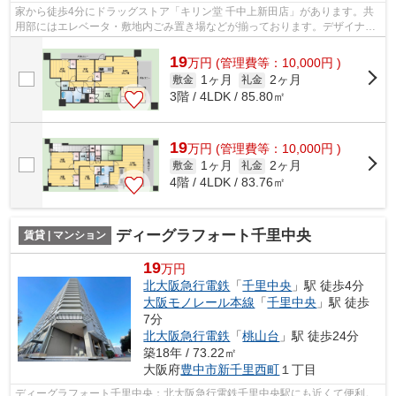
家から徒歩4分にドラッグストア「キリン堂 千中上新田店」があります。共
用部にはエレベータ・敷地内ごみ置き場などが揃っております。デザイナー
ズマンションは独創的で、ご好評いた...
19
万
円
(管理費等：10,000円 )
1ヶ月
2ヶ月
敷金
礼金
3階 / 4LDK / 85.80㎡
19
万
円
(管理費等：10,000円 )
1ヶ月
2ヶ月
敷金
礼金
4階 / 4LDK / 83.76㎡
ディーグラフォート千里中央
賃貸 | マンション
19
万円
北大阪急行電鉄
「
千里中央
」駅 徒歩4分
大阪モノレール本線
「
千里中央
」駅 徒歩
7分
北大阪急行電鉄
「
桃山台
」駅 徒歩24分
築18年 / 73.22㎡
大阪府
豊中市
新千里西町
１丁目
ディーグラフォート千里中央：北大阪急行電鉄千里中央駅にも近くて便利。