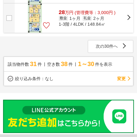
28
万
円
(管理費等：3,000円 )
1ヶ月
2ヶ月
敷金
礼金
1-3階 / 4LDK / 148.84㎡
次の30件へ
31
38
1～30
該当物件数
件
空き数
件
件を表示
変更
絞り込み条件：
なし