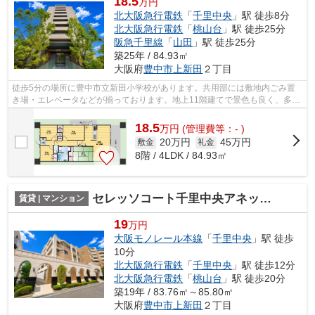
18.5
万円
北大阪急行電鉄
「
千里中央
」駅 徒歩8分
北大阪急行電鉄
「
桃山台
」駅 徒歩25分
阪急千里線
「
山田
」駅 徒歩25分
築25年 / 84.93㎡
大阪府
豊中市
上新田
２丁目
徒歩5分の場所に豊中市立新田小学校があります。共用部には敷地内ごみ置
き場・エレベータなどが揃っております。地上11階建てで景色も良く、多数
のお問い合わせをいただいております。...
18.5
万
円
(管理費等：- )
20万円
45万円
敷金
礼金
8階 / 4LDK / 84.93㎡
セレッソコート千里中央アネックス
賃貸 | マンション
19
万円
大阪モノレール本線
「
千里中央
」駅 徒歩
10分
北大阪急行電鉄
「
千里中央
」駅 徒歩12分
北大阪急行電鉄
「
桃山台
」駅 徒歩20分
築19年 / 83.76㎡～85.80㎡
大阪府
豊中市
上新田
２丁目