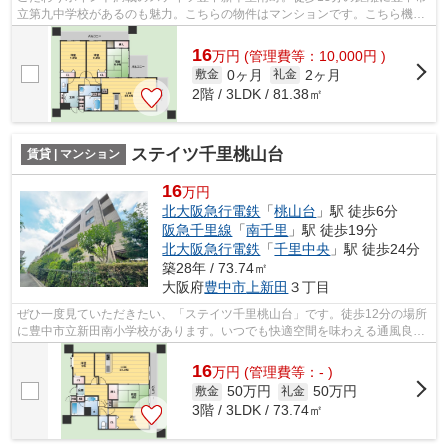
立第九中学校があるのも魅力。こちらの物件はマンションです。こちら機械
式駐車場付きのマンションです。当社...
16
万
円
(管理費等：10,000円 )
0ヶ月
2ヶ月
敷金
礼金
2階 / 3LDK / 81.38㎡
ステイツ千里桃山台
賃貸 | マンション
16
万円
北大阪急行電鉄
「
桃山台
」駅 徒歩6分
阪急千里線
「
南千里
」駅 徒歩19分
北大阪急行電鉄
「
千里中央
」駅 徒歩24分
築28年 / 73.74㎡
大阪府
豊中市
上新田
３丁目
ぜひ一度見ていただきたい、「ステイツ千里桃山台」です。徒歩12分の場所
に豊中市立新田南小学校があります。いつでも快適空間を味わえる通風良好
な気持ちよい物件。よくお出かけをす...
16
万
円
(管理費等：- )
50万円
50万円
敷金
礼金
3階 / 3LDK / 73.74㎡