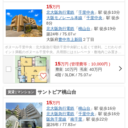
15
万円
北大阪急行電鉄
「
千里中央
」駅 徒歩10分
大阪モノレール本線
「
千里中央
」駅 徒歩
8分
北大阪急行電鉄
「
桃山台
」駅 徒歩19分
築24年 / 75.07㎡
大阪府
豊中市
上新田
２丁目
ボヌール千里中央：北大阪急行電鉄千里中央駅にも近くて便利。こだわりポ
イント満載のボヌール千里中央。共用部にはエレベータ・敷地内ごみ置き場
などが揃っており、とても充実してい...
15
万
円
(管理費等：10,000円 )
10万円
40万円
敷金
礼金
4階 / 3LDK / 75.07㎡
サントピア桃山台
賃貸 | マンション
15
万円
北大阪急行電鉄
「
桃山台
」駅 徒歩16分
北大阪急行電鉄
「
千里中央
」駅 徒歩16分
阪急千里線
「
南千里
」駅 徒歩22分
築26年 / 77.83㎡