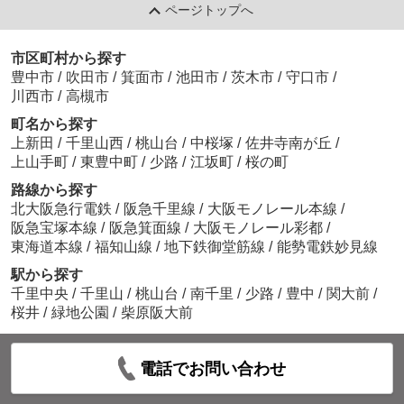
ページトップへ
市区町村から探す
豊中市
/
吹田市
/
箕面市
/
池田市
/
茨木市
/
守口市
/
川西市
/
高槻市
町名から探す
上新田
/
千里山西
/
桃山台
/
中桜塚
/
佐井寺南が丘
/
上山手町
/
東豊中町
/
少路
/
江坂町
/
桜の町
路線から探す
北大阪急行電鉄
/
阪急千里線
/
大阪モノレール本線
/
阪急宝塚本線
/
阪急箕面線
/
大阪モノレール彩都
/
東海道本線
/
福知山線
/
地下鉄御堂筋線
/
能勢電鉄妙見線
駅から探す
千里中央
/
千里山
/
桃山台
/
南千里
/
少路
/
豊中
/
関大前
/
桜井
/
緑地公園
/
柴原阪大前
電話でお問い合わせ