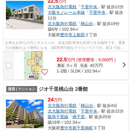
22.5
万円
北大阪急行電鉄
「
千里中央
」駅 徒歩12分
大阪モノレール本線
「
千里中央
」駅 徒歩
11分
北大阪急行電鉄
「
桃山台
」駅 徒歩19分
築6年 / 102.94㎡
大阪府
豊中市
上新田
２丁目
お車をお持ちの方にオススメの、自走式駐車場を利用できる物件です。電車
での移動がより便利になる、2駅利用可能なテラスハウスです。駅まで徒歩
12分でアクセス可能な物件です。いつで...
22.5
万
円
(管理費等：9,000円 )
0ヶ月
40万円
敷金
礼金
1-2階 / 3LDK / 102.94㎡
ジオ千里桃山台 2番館
賃貸 | マンション
24
万円
北大阪急行電鉄
「
桃山台
」駅 徒歩4分
北大阪急行電鉄
「
千里中央
」駅 徒歩22分
阪急千里線
「
南千里
」駅 徒歩20分
築18年 / 102.34㎡
大阪府
豊中市
新千里南町
３丁目