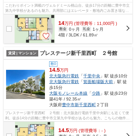
こだわりポイント満載のヴェルドミール桃山台。徒歩17分の距離に豊中市立
第九中学校があるのも魅力。共用部にはエレベータ・敷地内ごみ置き場など
が揃っております。防犯対策もバッチ...
14
万
円
(管理費等：11,000円 )
0ヶ月
1ヶ月
敷金
礼金
4階 / 3LDK / 61.89㎡
プレステージ新千里西町 ２号館
賃貸 | マンション
敷0
14.5
万円
北大阪急行電鉄
「
千里中央
」駅 徒歩10分
北大阪急行電鉄
「
箕面船場阪大前
」駅 徒
歩15分
大阪モノレール本線
「
少路
」駅 徒歩23分
築41年 / 92.35㎡
大阪府
豊中市
新千里西町
２丁目
プレステージ新千里西町 ２号館：北大阪急行電鉄千里中央駅にも近くて便
利。徒歩14分の距離に豊中市立第九中学校があるのも魅力。こちらの物件は
エレベーター付きです。防犯対策もバ...
14.5
万
円
(管理費等：- )