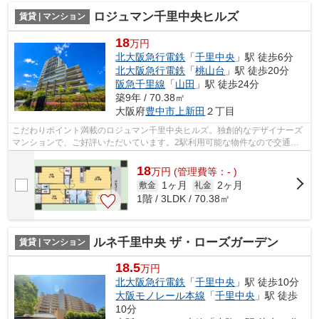
ロジュマン千里中央ヒルズ
賃貸 | マンション
18
万円
北大阪急行電鉄
「
千里中央
」駅 徒歩6分
北大阪急行電鉄
「
桃山台
」駅 徒歩20分
阪急千里線
「
山田
」駅 徒歩24分
築9年 / 70.38㎡
大阪府
豊中市
上新田
２丁目
こだわりポイント満載のロジュマン千里中央ヒルズ。独創的なデザイナーズ
マンションで、ご好評いただいています。2駅利用可能な物件なので交通の
利便性が良いのが魅力です。15階建ての...
18
万
円
(管理費等：- )
1ヶ月
2ヶ月
敷金
礼金
1階 / 3LDK / 70.38㎡
ルネ千里中央 ザ・ローズガーデン
賃貸 | マンション
18.5
万円
北大阪急行電鉄
「
千里中央
」駅 徒歩10分
大阪モノレール本線
「
千里中央
」駅 徒歩
10分