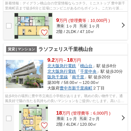
新着情報：デイグラン桃山台の空室情報ならコチラ。ミニストップ 豊中新千
里南町店まで徒歩6分と近場にコンビニがあるのもポイント。こだわり派も
満足できるデザイナーズマンションで...
9
万
円
(管理費等：10,000円 )
1ヶ月
1ヶ月
敷金
礼金
2階 / 2LDK / 47.10㎡
ラソフェリス千里桃山台
賃貸 | マンション
9.2
18
万円～
万円
北大阪急行電鉄
「
桃山台
」駅 徒歩8分
北大阪急行電鉄
「
千里中央
」駅 徒歩20分
阪急千里線
「
南千里
」駅 徒歩20分
築30年 / 58.00㎡～120.00㎡
大阪府
豊中市
新千里南町
２丁目
徒歩8分の場所に豊中市立南丘小学校があります。眺めの良い物件です。通
風良好で陽の当たる気持ちの良いマンションをご提供いたします。高いニー
ズのある、駅徒歩8分の物件です。豊中...
18
万
円
(管理費等：6,000円 )
1ヶ月
2ヶ月
敷金
礼金
2階 / 4LDK / 120.00㎡