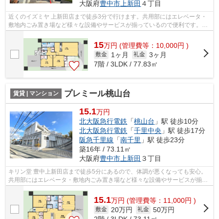
大阪府
豊中市
上新田
４丁目
近くのイズミヤ 上新田店まで徒歩3分で行けます。共用部にはエレベータ・
敷地内ごみ置き場など様々な設備やサービスが揃っているので便利です。こ
ちらの物件は機械式駐車場がご利用い...
15
万
円
(管理費等：10,000円 )
1ヶ月
3ヶ月
敷金
礼金
7階 / 3LDK / 77.83㎡
プレミール桃山台
賃貸 | マンション
15.1
万円
北大阪急行電鉄
「
桃山台
」駅 徒歩10分
北大阪急行電鉄
「
千里中央
」駅 徒歩17分
阪急千里線
「
南千里
」駅 徒歩23分
築16年 / 73.11㎡
大阪府
豊中市
上新田
３丁目
キリン堂 豊中上新田店まで徒歩5分にあるので、体調が悪くなっても安心。
共用部にはエレベータ・敷地内ごみ置き場など様々な設備やサービスが揃っ
ているので便利です。2駅利用できる立...
15.1
万
円
(管理費等：11,000円 )
20万円
50万円
敷金
礼金
2階 / 3LDK / 73.11㎡