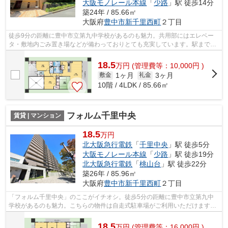
大阪モノレール本線
「
少路
」駅 徒歩14分
築24年 / 85.66㎡
大阪府
豊中市
新千里西町
２丁目
徒歩9分の距離に豊中市立第九中学校があるのも魅力。共用部にはエレベー
タ・敷地内ごみ置き場などが備わっておりとても充実しています。駅まで徒
歩10分なので、アクセスの良い物件です...
18.5
万
円
(管理費等：10,000円 )
1ヶ月
3ヶ月
敷金
礼金
10階 / 4LDK / 85.66㎡
フォルム千里中央
賃貸 | マンション
18.5
万円
北大阪急行電鉄
「
千里中央
」駅 徒歩5分
大阪モノレール本線
「
少路
」駅 徒歩19分
北大阪急行電鉄
「
桃山台
」駅 徒歩22分
築26年 / 85.96㎡
大阪府
豊中市
新千里西町
２丁目
「フォルム千里中央」のここがイチオシ。徒歩5分の距離に豊中市立第九中
学校があるのも魅力。こちらの物件は自走式駐車場がご利用いただけます。
15階建ての建物で地域にマッチした物件...
18.5
万
円
(管理費等：16,000円 )