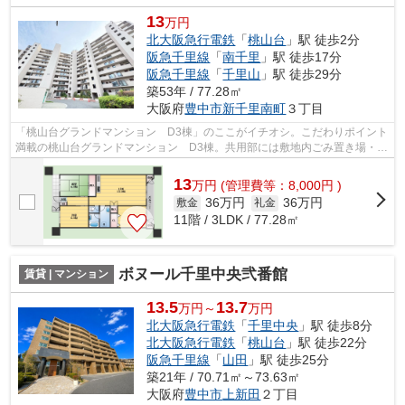
13
万円
北大阪急行電鉄
「
桃山台
」駅 徒歩2分
阪急千里線
「
南千里
」駅 徒歩17分
阪急千里線
「
千里山
」駅 徒歩29分
築53年 / 77.28㎡
大阪府
豊中市
新千里南町
３丁目
「桃山台グランドマンション D3棟」のここがイチオシ。こだわりポイント
満載の桃山台グランドマンション D3棟。共用部には敷地内ごみ置き場・エ
レベータ2基などが備わっておりとても...
13
万
円
(管理費等：8,000円 )
36万円
36万円
敷金
礼金
11階 / 3LDK / 77.28㎡
ボヌール千里中央弐番館
賃貸 | マンション
13.5
13.7
万円～
万円
北大阪急行電鉄
「
千里中央
」駅 徒歩8分
北大阪急行電鉄
「
桃山台
」駅 徒歩22分
阪急千里線
「
山田
」駅 徒歩25分
築21年 / 70.71㎡～73.63㎡
大阪府
豊中市
上新田
２丁目