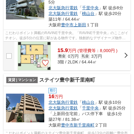
5分
北大阪急行電鉄
「
千里中央
」駅 徒歩8分
北大阪急行電鉄
「
桃山台
」駅 徒歩20分
築11年 / 64.44㎡
大阪府
豊中市
上新田
１丁目
こだわりポイント満載のRAVINE千里中央。「RAVINE千里中央」のここがイ
チオシ。徒歩5分の位置に駅がある物件です。独創的なデザイナーズ物件
で、ご好評いただいています。豊中市エリア...
15.9
万
円
(管理費等：8,000円 )
0万円
3万円
敷金
礼金
3階 / 2LDK / 64.44㎡
ステイツ豊中新千里南町
賃貸 | マンション
敷0
16
万円
北大阪急行電鉄
「
桃山台
」駅 徒歩10分
北大阪急行電鉄
「
千里中央
」駅 徒歩25分
「上新田住宅前」バス停下車 徒歩1分
築27年 / 81.38㎡
大阪府
豊中市
新千里南町
２丁目
こだわりポイント満載のステイツ豊中新千里南町。徒歩13分の距離に豊中市