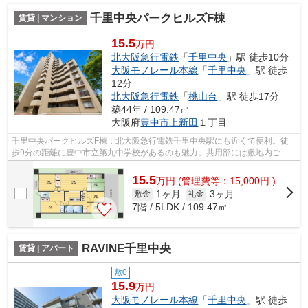
千里中央パークヒルズF棟
賃貸 | マンション
15.5
万円
北大阪急行電鉄
「
千里中央
」駅 徒歩10分
大阪モノレール本線
「
千里中央
」駅 徒歩
12分
北大阪急行電鉄
「
桃山台
」駅 徒歩17分
築44年 / 109.47㎡
大阪府
豊中市
上新田
１丁目
千里中央パークヒルズF棟：北大阪急行電鉄千里中央駅にも近くて便利。徒
歩9分の距離に豊中市立第九中学校があるのも魅力。共用部には敷地内ごみ
置き場・エレベータなど様々な設備やサ...
15.5
万
円
(管理費等：15,000円 )
1ヶ月
3ヶ月
敷金
礼金
7階 / 5LDK / 109.47㎡
RAVINE千里中央
賃貸 | アパート
敷0
15.9
万円
大阪モノレール本線
「
千里中央
」駅 徒歩