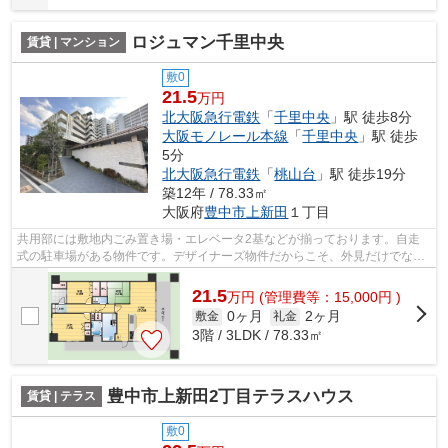
ロジュマン千里中央
賃貸 | マンション
敷0
21.5
万円
北大阪急行電鉄
「
千里中央
」駅 徒歩8分
大阪モノレール本線
「
千里中央
」駅 徒歩
5分
北大阪急行電鉄
「
桃山台
」駅 徒歩19分
築12年 / 78.33㎡
大阪府
豊中市
上新田
１丁目
共用部には敷地内ごみ置き場・エレベータ2基などが揃っております。自走
式の駐車場がある物件です。デザイナーズ物件だからこそ、外見だけでなく
機能性もあわせもったものをお選びくだ...
21.5
万
円
(管理費等：15,000円 )
0ヶ月
2ヶ月
敷金
礼金
3階 / 3LDK / 78.33㎡
豊中市上新田2丁目テラスハウス
賃貸 | テラス
敷0