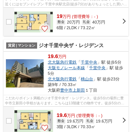
近くにはセブンイレブン 千里中央駅北店(徒歩7分)がありちょっとした買い物
に便利です。防犯対策もバッチリな...
19
万
円
(管理費等：- )
20万円
40万円
敷金
礼金
6階 / 2LDK / 73.22㎡
ジオ千里中央ザ・レジデンス
賃貸 | マンション
19.6
万円
北大阪急行電鉄
「
千里中央
」駅 徒歩5分
大阪モノレール本線
「
千里中央
」駅 徒歩
5分
北大阪急行電鉄
「
桃山台
」駅 徒歩23分
築9年 / 70.33㎡
大阪府
豊中市
上新田
１丁目
こだわりポイント満載のジオ千里中央ザ・レジデンス。徒歩5分の場所に豊
中市立新田小学校があります。こちらは13階建ての物件です。徒歩5分の位
置に駅がある物件です。できるだけ早め...
19.6
万
円
(管理費等：- )
19.6万円
19.6万円
敷金
礼金
3階 / 3LDK / 70.33㎡