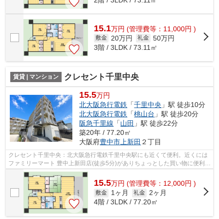
15.1
万
円
(管理費等：11,000円 )
20万円
50万円
敷金
礼金
3階 / 3LDK / 73.11㎡
クレセント千里中央
賃貸 | マンション
15.5
万円
北大阪急行電鉄
「
千里中央
」駅 徒歩10分
北大阪急行電鉄
「
桃山台
」駅 徒歩20分
阪急千里線
「
山田
」駅 徒歩22分
築20年 / 77.20㎡
大阪府
豊中市
上新田
２丁目
クレセント千里中央：北大阪急行電鉄千里中央駅にも近くて便利。近くには
ファミリーマート 豊中上新田店(徒歩5分)がありちょっとした買い物に便利で
す。空気の入れ替えも簡単におこな...
15.5
万
円
(管理費等：12,000円 )
1ヶ月
2ヶ月
敷金
礼金
4階 / 3LDK / 77.20㎡