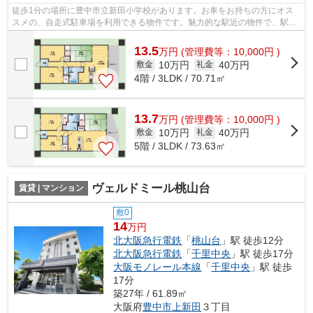
徒歩1分の場所に豊中市立新田小学校があります。お車をお持ちの方にオス
スメの、自走式駐車場を利用できる物件です。魅力的な駅近の物件で、駅ま
で徒歩8分です。駐車場まで100mの物件...
13.5
万
円
(管理費等：10,000円 )
10万円
40万円
敷金
礼金
4階 / 3LDK / 70.71㎡
13.7
万
円
(管理費等：10,000円 )
10万円
40万円
敷金
礼金
5階 / 3LDK / 73.63㎡
ヴェルドミール桃山台
賃貸 | マンション
敷0
14
万円
北大阪急行電鉄
「
桃山台
」駅 徒歩12分
北大阪急行電鉄
「
千里中央
」駅 徒歩17分
大阪モノレール本線
「
千里中央
」駅 徒歩
17分
築27年 / 61.89㎡
大阪府
豊中市
上新田
３丁目