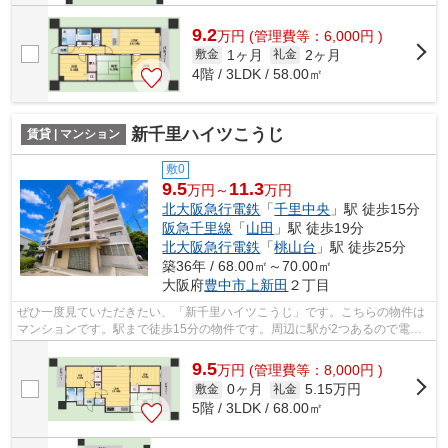
9.2
万
円
(管理費等：6,000円 )
1ヶ月
2ヶ月
敷金
礼金
4階 / 3LDK / 58.00㎡
新千里ハイツこうじ
賃貸 | マンション
敷0
9.5
11.3
万円～
万円
北大阪急行電鉄
「
千里中央
」駅 徒歩15分
阪急千里線
「
山田
」駅 徒歩19分
北大阪急行電鉄
「
桃山台
」駅 徒歩25分
築36年 / 68.00㎡～70.00㎡
大阪府
豊中市
上新田
２丁目
ぜひ一度見ていただきたい、「新千里ハイツこうじ」です。こちらの物件は
マンションです。駅まで徒歩15分の物件です。周辺に駅が2つあるので電車
での移動が便利です。豊中市エリアと北...
9.5
万
円
(管理費等：8,000円 )
0ヶ月
5.15万円
敷金
礼金
5階 / 3LDK / 68.00㎡