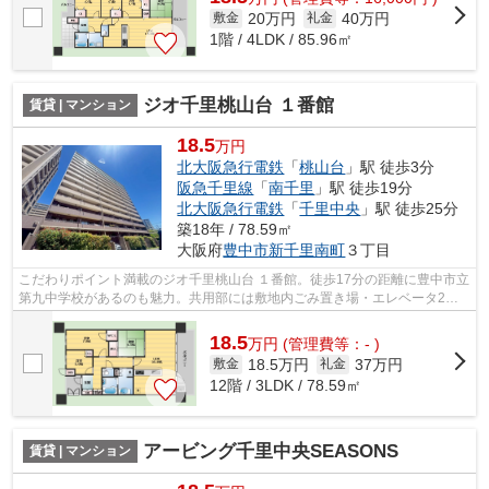
20万円
40万円
敷金
礼金
1階 / 4LDK / 85.96㎡
ジオ千里桃山台 １番館
賃貸 | マンション
18.5
万円
北大阪急行電鉄
「
桃山台
」駅 徒歩3分
阪急千里線
「
南千里
」駅 徒歩19分
北大阪急行電鉄
「
千里中央
」駅 徒歩25分
築18年 / 78.59㎡
大阪府
豊中市
新千里南町
３丁目
こだわりポイント満載のジオ千里桃山台 １番館。徒歩17分の距離に豊中市立
第九中学校があるのも魅力。共用部には敷地内ごみ置き場・エレベータ2基
などが揃っております。造りとデザイ...
18.5
万
円
(管理費等：- )
18.5万円
37万円
敷金
礼金
12階 / 3LDK / 78.59㎡
アービング千里中央SEASONS
賃貸 | マンション