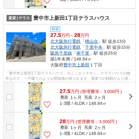
豊中市上新田1丁目テラスハウス
賃貸 | テラス
新築
27.5
28
万円～
万円
北大阪急行電鉄
「
桃山台
」駅 徒歩13分
北大阪急行電鉄
「
千里中央
」駅 徒歩15分
阪急千里線
「
南千里
」駅 徒歩25分
築1年未満 / 148.84㎡
大阪府
豊中市
上新田
１丁目
「豊中市上新田1丁目テラスハウス」のここがイチオシ。テラスハウスの物
件なので、一戸建てのような開放感が得られます。電車での移動がより便利
になる、2駅利用可能な物件です。ライ...
27.5
万
円
(管理費等：3,000円 )
1ヶ月
2ヶ月
敷金
礼金
1-3階 / 4LDK / 148.84㎡
28
万
円
(管理費等：3,000円 )
1ヶ月
2ヶ月
敷金
礼金
1-3階 / 4LDK / 148.84㎡