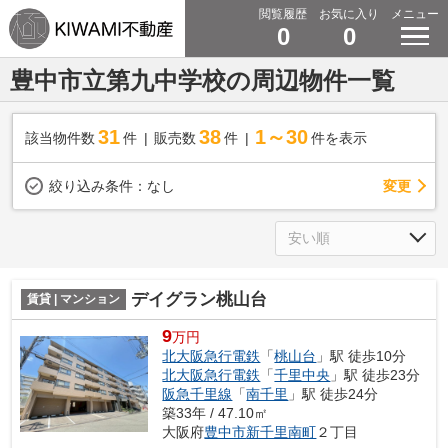
閲覧履歴
お気に入り
メニュー
0
0
豊中市立第九中学校の周辺物件一覧
31
38
1～30
該当物件数
件
販売数
件
件を表示
変更
絞り込み条件：
なし
デイグラン桃山台
賃貸 | マンション
9
万円
北大阪急行電鉄
「
桃山台
」駅 徒歩10分
北大阪急行電鉄
「
千里中央
」駅 徒歩23分
阪急千里線
「
南千里
」駅 徒歩24分
築33年 / 47.10㎡
大阪府
豊中市
新千里南町
２丁目