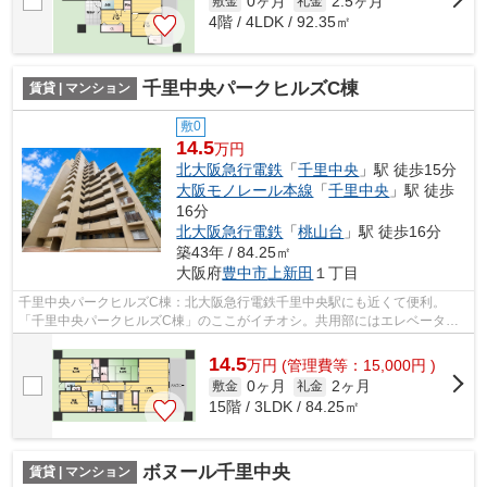
0ヶ月
2.5ヶ月
敷金
礼金
4階 / 4LDK / 92.35㎡
千里中央パークヒルズC棟
賃貸 | マンション
敷0
14.5
万円
北大阪急行電鉄
「
千里中央
」駅 徒歩15分
大阪モノレール本線
「
千里中央
」駅 徒歩
16分
北大阪急行電鉄
「
桃山台
」駅 徒歩16分
築43年 / 84.25㎡
大阪府
豊中市
上新田
１丁目
千里中央パークヒルズC棟：北大阪急行電鉄千里中央駅にも近くて便利。
「千里中央パークヒルズC棟」のここがイチオシ。共用部にはエレベータ・
敷地内ごみ置き場などが備わっておりとて...
14.5
万
円
(管理費等：15,000円 )
0ヶ月
2ヶ月
敷金
礼金
15階 / 3LDK / 84.25㎡
ボヌール千里中央
賃貸 | マンション