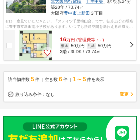
北大阪急行電鉄
「
千里中央
」駅 徒歩24分
築28年 / 73.74㎡
大阪府
豊中市
上新田
３丁目
ぜひ一度見ていただきたい、「ステイツ千里桃山台」です。徒歩12分の場所
に豊中市立新田南小学校があります。いつでも快適空間を味わえる通風良好
な気持ちよい物件。よくお出かけをす...
16
万
円
(管理費等：- )
50万円
50万円
敷金
礼金
3階 / 3LDK / 73.74㎡
5
6
1～5
該当物件数
件
空き数
件
件を表示
変更
絞り込み条件：
なし