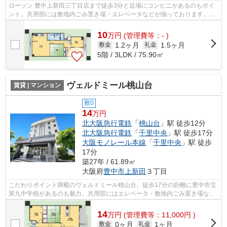
ローソン 豊中上新田三丁目店まで徒歩3分と近場にコンビニがあるのもポイ
ント。共用部には敷地内ごみ置き場・エレベータなどが揃っております。物
件から駐車場までの距離は100mです。...
10
万
円
(管理費等：- )
1.2ヶ月
1.5ヶ月
敷金
礼金
5階 / 3LDK / 75.90㎡
ヴェルドミール桃山台
賃貸 | マンション
敷0
14
万円
北大阪急行電鉄
「
桃山台
」駅 徒歩12分
北大阪急行電鉄
「
千里中央
」駅 徒歩17分
大阪モノレール本線
「
千里中央
」駅 徒歩
17分
築27年 / 61.89㎡
大阪府
豊中市
上新田
３丁目
こだわりポイント満載のヴェルドミール桃山台。徒歩17分の距離に豊中市立
第九中学校があるのも魅力。共用部にはエレベータ・敷地内ごみ置き場など
が揃っております。防犯対策もバッチ...
14
万
円
(管理費等：11,000円 )
0ヶ月
1ヶ月
敷金
礼金