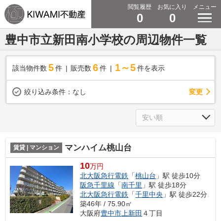
閲覧履歴
お気に入り
メニュー
0
0
豊中市立新田南小学校の周辺物件一覧
5
6
1～5
該当物件数
件
販売数
件
件を表示
変更
絞り込み条件：
なし
マンハイム桃山台
賃貸 | マンション
10
万円
北大阪急行電鉄
「
桃山台
」駅 徒歩10分
阪急千里線
「
南千里
」駅 徒歩18分
北大阪急行電鉄
「
千里中央
」駅 徒歩22分
築46年 / 75.90㎡
大阪府
豊中市
上新田
４丁目