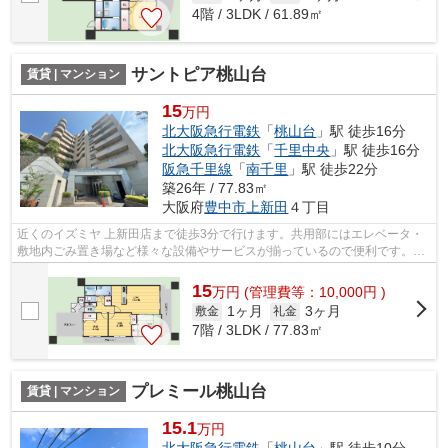
4階 / 3LDK / 61.89㎡
サントピア桃山台
賃貸 | マンション
15
万円
北大阪急行電鉄
「
桃山台
」駅 徒歩16分
北大阪急行電鉄
「
千里中央
」駅 徒歩16分
阪急千里線
「
南千里
」駅 徒歩22分
築26年 / 77.83㎡
大阪府
豊中市
上新田
４丁目
近くのイズミヤ 上新田店まで徒歩3分で行けます。共用部にはエレベータ・
敷地内ごみ置き場など様々な設備やサービスが揃っているので便利です。こ
ちらの物件は機械式駐車場がご利用い...
15
万
円
(管理費等：10,000円 )
1ヶ月
3ヶ月
敷金
礼金
7階 / 3LDK / 77.83㎡
プレミール桃山台
賃貸 | マンション
15.1
万円
北大阪急行電鉄
「
桃山台
」駅 徒歩10分