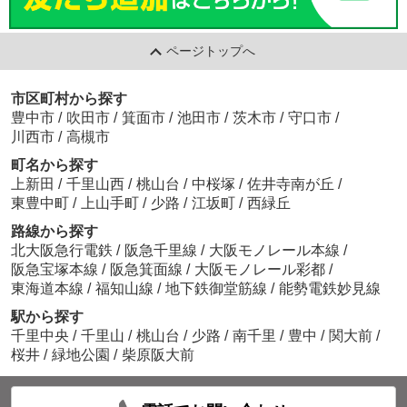
ページトップへ
市区町村から探す
豊中市
/
吹田市
/
箕面市
/
池田市
/
茨木市
/
守口市
/
川西市
/
高槻市
町名から探す
上新田
/
千里山西
/
桃山台
/
中桜塚
/
佐井寺南が丘
/
東豊中町
/
上山手町
/
少路
/
江坂町
/
西緑丘
路線から探す
北大阪急行電鉄
/
阪急千里線
/
大阪モノレール本線
/
阪急宝塚本線
/
阪急箕面線
/
大阪モノレール彩都
/
東海道本線
/
福知山線
/
地下鉄御堂筋線
/
能勢電鉄妙見線
駅から探す
千里中央
/
千里山
/
桃山台
/
少路
/
南千里
/
豊中
/
関大前
/
桜井
/
緑地公園
/
柴原阪大前