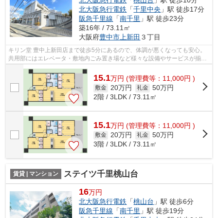
北大阪急行電鉄
「
千里中央
」駅 徒歩17分
阪急千里線
「
南千里
」駅 徒歩23分
築16年 / 73.11㎡
大阪府
豊中市
上新田
３丁目
キリン堂 豊中上新田店まで徒歩5分にあるので、体調が悪くなっても安心。
共用部にはエレベータ・敷地内ごみ置き場など様々な設備やサービスが揃っ
ているので便利です。2駅利用できる立...
15.1
万
円
(管理費等：11,000円 )
20万円
50万円
敷金
礼金
2階 / 3LDK / 73.11㎡
15.1
万
円
(管理費等：11,000円 )
20万円
50万円
敷金
礼金
3階 / 3LDK / 73.11㎡
ステイツ千里桃山台
賃貸 | マンション
16
万円
北大阪急行電鉄
「
桃山台
」駅 徒歩6分
阪急千里線
「
南千里
」駅 徒歩19分