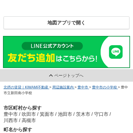
地図アプリで開く
ページトップへ
北摂の賃貸｜KIWAMI不動産
>
周辺施設案内
>
豊中市
>
豊中市の小学校
>
豊中
市立新田南小学校
市区町村から探す
豊中市
/
吹田市
/
箕面市
/
池田市
/
茨木市
/
守口市
/
川西市
/
高槻市
町名から探す