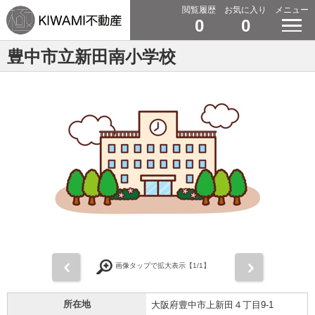
閲覧履歴
お気に入り
メニュー
0
0
豊中市立新田南小学校
前
次
画像タップで拡大表示【
1
/1】
所在地
大阪府豊中市上新田４丁目9-1