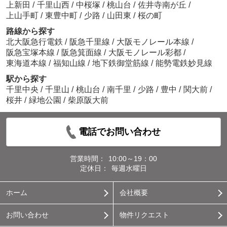
上新田
/
千里山西
/
中桜塚
/
桃山台
/
佐井寺南が丘
/
上山手町
/
東豊中町
/
少路
/
山田東
/
桜の町
路線から探す
北大阪急行電鉄
/
阪急千里線
/
大阪モノレール本線
/
阪急宝塚本線
/
阪急箕面線
/
大阪モノレール彩都
/
東海道本線
/
福知山線
/
地下鉄御堂筋線
/
能勢電鉄妙見線
駅から探す
千里中央
/
千里山
/
桃山台
/
南千里
/
少路
/
豊中
/
関大前
/
桜井
/
緑地公園
/
柴原阪大前
電話でお問い合わせ
営業時間：
10:00～19：00
定休日：
毎週水曜日
ホーム
会社概要
お問い合わせ
物件リクエスト