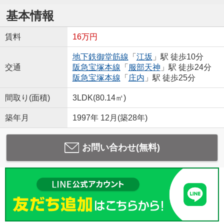
基本情報
賃料
16万円
地下鉄御堂筋線
「
江坂
」駅 徒歩10分
交通
阪急宝塚本線
「
服部天神
」駅 徒歩24分
阪急宝塚本線
「
庄内
」駅 徒歩25分
間取り(面積)
3LDK(80.14㎡)
築年月
1997年 12月(築28年)
お問い合わせ(無料)