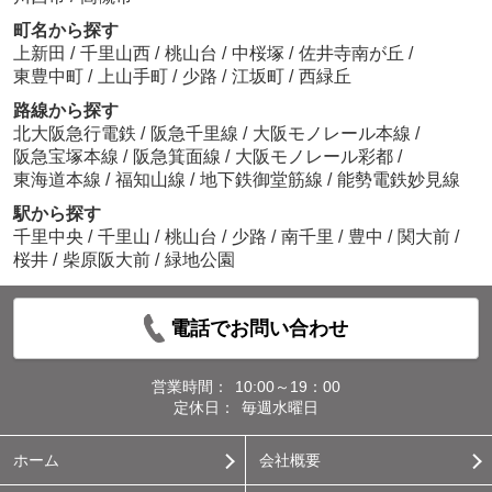
町名から探す
上新田
/
千里山西
/
桃山台
/
中桜塚
/
佐井寺南が丘
/
東豊中町
/
上山手町
/
少路
/
江坂町
/
西緑丘
路線から探す
北大阪急行電鉄
/
阪急千里線
/
大阪モノレール本線
/
阪急宝塚本線
/
阪急箕面線
/
大阪モノレール彩都
/
東海道本線
/
福知山線
/
地下鉄御堂筋線
/
能勢電鉄妙見線
駅から探す
千里中央
/
千里山
/
桃山台
/
少路
/
南千里
/
豊中
/
関大前
/
桜井
/
柴原阪大前
/
緑地公園
電話でお問い合わせ
営業時間：
10:00～19：00
定休日：
毎週水曜日
ホーム
会社概要