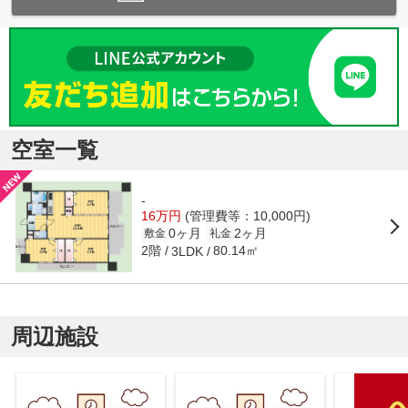
空室一覧
-
16万円
(管理費等：10,000円)
0ヶ月
2ヶ月
敷金
礼金
2階
80.14㎡
3LDK
周辺施設