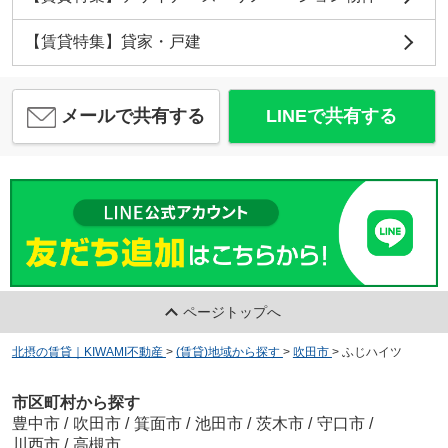
【賃貸特集】貸家・戸建
メールで共有する
LINEで共有する
ページトップへ
北摂の賃貸｜KIWAMI不動産
>
(賃貸)地域から探す
>
吹田市
>
ふじハイツ
市区町村から探す
豊中市
/
吹田市
/
箕面市
/
池田市
/
茨木市
/
守口市
/
川西市
/
高槻市