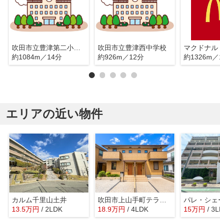
吹田市立豊津第二小学校
吹田市立豊津西中学校
約1084m／14分
約926m／12分
約1326m／
エリアの近い物件
カルム千里山土井
吹田市上山手町テラスハウス
13.5
万
円
/ 2LDK
18.9
万
円
/ 4LDK
15
万
円
/ 3