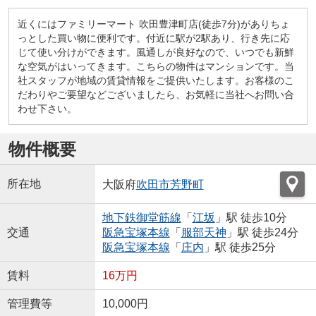
近くにはファミリーマート 吹田豊津町店(徒歩7分)がありちょ
っとした買い物に便利です。付近に駅が2駅あり、行き先に応
じて使い分けができます。風通しが良好なので、いつでも新鮮
な空気がはいってきます。こちらの物件はマンションです。当
社スタッフが地域の賃貸情報をご提供いたします。お客様のこ
だわりやご要望などございましたら、お気軽に当社へお問い合
わせ下さい。
物件概要
所在地
大阪府
吹田市
芳野町
地下鉄御堂筋線
「
江坂
」駅 徒歩10分
交通
阪急宝塚本線
「
服部天神
」駅 徒歩24分
阪急宝塚本線
「
庄内
」駅 徒歩25分
賃料
16万円
管理費等
10,000円