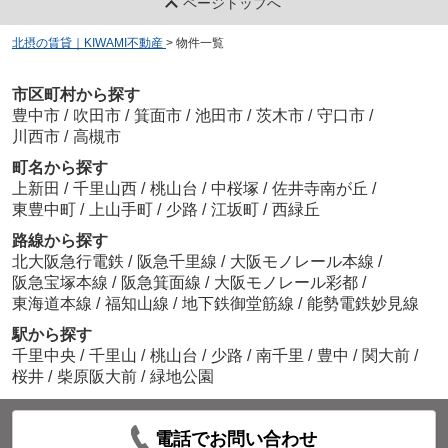
ページトップへ
北摂の賃貸｜KIWAMI不動産
>
物件一覧
市区町村から探す
豊中市
/
吹田市
/
箕面市
/
池田市
/
茨木市
/
守口市
/
川西市
/
高槻市
町名から探す
上新田
/
千里山西
/
桃山台
/
中桜塚
/
佐井寺南が丘
/
東豊中町
/
上山手町
/
少路
/
江坂町
/
西緑丘
路線から探す
北大阪急行電鉄
/
阪急千里線
/
大阪モノレール本線
/
阪急宝塚本線
/
阪急箕面線
/
大阪モノレール彩都
/
東海道本線
/
福知山線
/
地下鉄御堂筋線
/
能勢電鉄妙見線
駅から探す
千里中央
/
千里山
/
桃山台
/
少路
/
南千里
/
豊中
/
関大前
/
桜井
/
柴原阪大前
/
緑地公園
電話でお問い合わせ