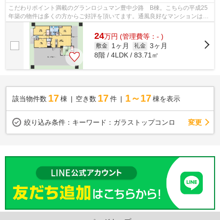
こだわりポイント満載のグランロジュマン豊中少路 B棟。こちらの平成25
年築の物件は多くの方からご好評を頂いてます。通風良好なマンションはい
つでも気持ちの良い空間です。魅力的で...
24
万
円
(管理費等：- )
1ヶ月
3ヶ月
敷金
礼金
8階 / 4LDK / 83.71㎡
17
17
1～17
該当物件数
棟
空き数
件
棟を表示
変更
絞り込み条件：
キーワード：ガラストップコンロ