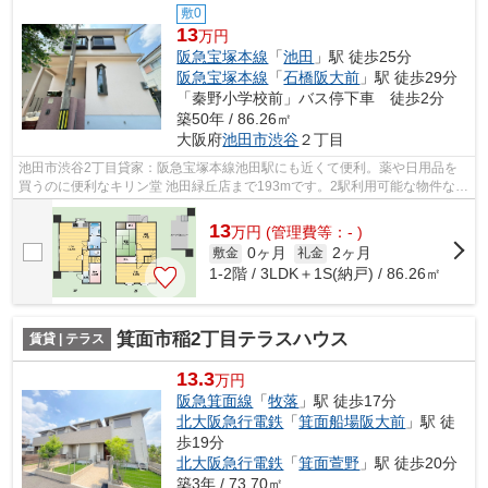
敷0
13
万円
阪急宝塚本線
「
池田
」駅 徒歩25分
阪急宝塚本線
「
石橋阪大前
」駅 徒歩29分
「秦野小学校前」バス停下車 徒歩2分
築50年 / 86.26㎡
大阪府
池田市
渋谷
２丁目
池田市渋谷2丁目貸家：阪急宝塚本線池田駅にも近くて便利。薬や日用品を
買うのに便利なキリン堂 池田緑丘店まで193mです。2駅利用可能な物件なの
で、用途や行き先に応じて経路を選択で...
13
万
円
(管理費等：- )
0ヶ月
2ヶ月
敷金
礼金
1-2階 / 3LDK＋1S(納戸) / 86.26㎡
箕面市稲2丁目テラスハウス
賃貸 | テラス
13.3
万円
阪急箕面線
「
牧落
」駅 徒歩17分
北大阪急行電鉄
「
箕面船場阪大前
」駅 徒
歩19分
北大阪急行電鉄
「
箕面萱野
」駅 徒歩20分
築3年 / 73.70㎡