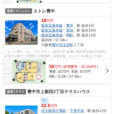
エトレ豊中
賃貸 | マンション
18
万円
阪急宝塚本線
「
豊中
」駅 徒歩1分
阪急宝塚本線
「
蛍池
」駅 徒歩19分
阪急宝塚本線
「
岡町
」駅 徒歩13分
築25年 / 57.68㎡
大阪府
豊中市
玉井町
１丁目
「エトレ豊中」のここがイチオシ。徒歩7分の距離に豊中市立第五中学校が
あるのも魅力。共用部には敷地内ごみ置き場・エレベータ2基などが揃って
おり、とても充実しています。こちらの...
18
万
円
(管理費等：20,000円 )
20万円
40万円
敷金
礼金
9階 / 2LDK / 57.68㎡
豊中市上新田2丁目テラスハウス
賃貸 | テラス
敷0
22.5
万円
北大阪急行電鉄
「
千里中央
」駅 徒歩12分