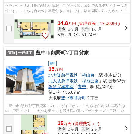
グランシャリオ江坂の詳しい情報。こだわり派も満足できるデザイナーズ物
件です。こちらは自走式駐車場付きの物件です。駅が周辺に2つあるので行
動範囲が広がります。吹田市エリアにあ...
14.8
万
円
(管理費等：12,000円 )
0ヶ月
1ヶ月
敷金
礼金
5階 / 2LDK / 51.74㎡
豊中市熊野町2丁目貸家
賃貸 | 一戸建て
敷0
15
万円
北大阪急行電鉄
「
桃山台
」駅 徒歩17分
北大阪急行電鉄
「
緑地公園
」駅 徒歩33分
阪急宝塚本線
「
豊中
」駅 徒歩32分
築17年 / 96.87㎡
大阪府
豊中市
熊野町
２丁目
「豊中市熊野町2丁目貸家」のここがイチオシ。こちらは自走式駐車場付き
の一戸建てです。こだわり派の方も満足度の高いデザイナーズ一戸建てで
す。眺望良好な一戸建てはこちらです。豊...
15
万
円
(管理費等：- )
0ヶ月
2ヶ月
敷金
礼金