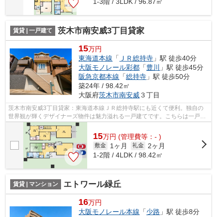
1-3階 / 3LDK / 96.87㎡
茨木市南安威3丁目貸家
賃貸 | 一戸建て
15
万円
東海道本線
「
ＪＲ総持寺
」駅 徒歩40分
大阪モノレール彩都
「
豊川
」駅 徒歩45分
阪急京都本線
「
総持寺
」駅 徒歩50分
築24年 / 98.42㎡
大阪府
茨木市
南安威
３丁目
茨木市南安威3丁目貸家：東海道本線ＪＲ総持寺駅にも近くて便利。独自の
世界観が輝くデザイナーズ物件は魅力溢れる一戸建てです。こちらは一戸建
ての物件です。自走式駐車場が併設され...
15
万
円
(管理費等：- )
1ヶ月
2ヶ月
敷金
礼金
1-2階 / 4LDK / 98.42㎡
エトワール緑丘
賃貸 | マンション
16
万円
大阪モノレール本線
「
少路
」駅 徒歩8分