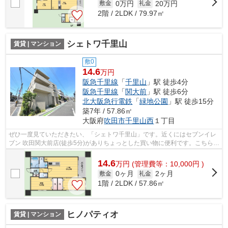
0万円
20万円
敷金
礼金
2階 / 2LDK / 79.97㎡
シェトワ千里山
賃貸 | マンション
敷0
14.6
万円
阪急千里線
「
千里山
」駅 徒歩4分
阪急千里線
「
関大前
」駅 徒歩6分
北大阪急行電鉄
「
緑地公園
」駅 徒歩15分
築7年 / 57.86㎡
大阪府
吹田市
千里山西
１丁目
ぜひ一度見ていただきたい、「シェトワ千里山」です。近くにはセブンイレ
ブン 吹田関大前店(徒歩5分)がありちょっとした買い物に便利です。こちらは
マンションタイプになります。敷地...
14.6
万
円
(管理費等：10,000円 )
0ヶ月
2ヶ月
敷金
礼金
1階 / 2LDK / 57.86㎡
ヒノパティオ
賃貸 | マンション