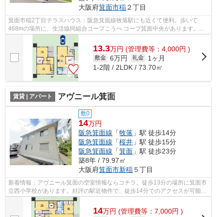
大阪府
箕面市
稲
２丁目
箕面市稲2丁目テラスハウス：阪急箕面線牧落駅にも近くて便利。歩いて
468mの場所に、生活協同組合コープこうべ コープ箕面中央があります。物
件の近くに駅が2つあるため、用途や行き先...
13.3
万
円
(管理費等：4,000円 )
6万円
1ヶ月
敷金
礼金
1-2階 / 2LDK / 73.70㎡
アヴニール箕面
賃貸 | アパート
敷0
14
万円
阪急箕面線
「
牧落
」駅 徒歩14分
阪急箕面線
「
桜井
」駅 徒歩15分
阪急箕面線
「
箕面
」駅 徒歩23分
築8年 / 79.97㎡
大阪府
箕面市
新稲
５丁目
新着情報：アヴニール箕面の空室情報ならコチラ。徒歩13分の場所に箕面市
立西小学校があります。好評の駅近物件で、徒歩14分でのアクセスが可能で
す。2駅利用できる場所にあり、行き先...
14
万
円
(管理費等：7,000円 )