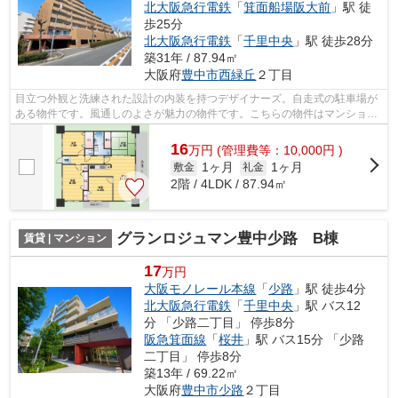
北大阪急行電鉄
「
箕面船場阪大前
」駅 徒
歩25分
北大阪急行電鉄
「
千里中央
」駅 徒歩28分
築31年 / 87.94㎡
大阪府
豊中市
西緑丘
２丁目
目立つ外観と洗練された設計の内装を持つデザイナーズ。自走式の駐車場が
ある物件です。風通しのよさが魅力の物件です。こちらの物件はマンション
です。豊中市エリアにある賃貸情報の...
16
万
円
(管理費等：10,000円 )
1ヶ月
1ヶ月
敷金
礼金
2階 / 4LDK / 87.94㎡
グランロジュマン豊中少路 B棟
賃貸 | マンション
17
万円
大阪モノレール本線
「
少路
」駅 徒歩4分
北大阪急行電鉄
「
千里中央
」駅 バス12
分 「少路二丁目」 停歩8分
阪急箕面線
「
桜井
」駅 バス15分 「少路
二丁目」 停歩8分
築13年 / 69.22㎡
大阪府
豊中市
少路
２丁目