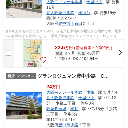
大阪モノレール本線
「
千里中央
」駅 徒歩
11分
北大阪急行電鉄
「
桃山台
」駅 徒歩19分
築6年 / 102.94㎡
大阪府
豊中市
上新田
２丁目
お車をお持ちの方にオススメの、自走式駐車場を利用できる物件です。電車
での移動がより便利になる、2駅利用可能なテラスハウスです。駅まで徒歩
12分でアクセス可能な物件です。いつで...
22.5
万
円
(管理費等：9,000円 )
0ヶ月
40万円
敷金
礼金
1-2階 / 3LDK / 102.94㎡
グランロジュマン豊中少路 C街区
賃貸 | マンション
24
万円
大阪モノレール本線
「
少路
」駅 徒歩4分
北大阪急行電鉄
「
千里中央
」駅 バス12
分 「少路二丁目」 停歩8分
阪急箕面線
「
桜井
」駅 バス15分 「少路
二丁目」 停歩8分
築11年 / 83.71㎡
大阪府
豊中市
少路
２丁目