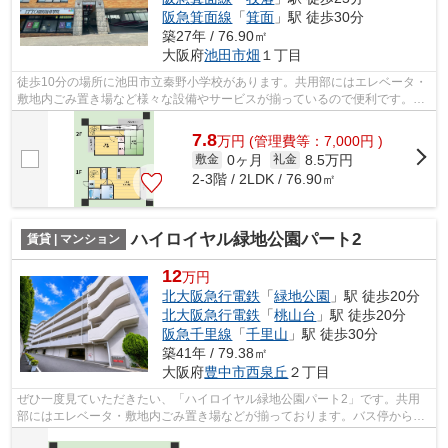
阪急箕面線
「
箕面
」駅 徒歩30分
築27年 / 76.90㎡
大阪府
池田市
畑
１丁目
徒歩10分の場所に池田市立秦野小学校があります。共用部にはエレベータ・
敷地内ごみ置き場など様々な設備やサービスが揃っているので便利です。こ
ちらはマンションタイプになります。...
7.8
万
円
(管理費等：7,000円 )
0ヶ月
8.5万円
敷金
礼金
2-3階 / 2LDK / 76.90㎡
ハイロイヤル緑地公園パート2
賃貸 | マンション
12
万円
北大阪急行電鉄
「
緑地公園
」駅 徒歩20分
北大阪急行電鉄
「
桃山台
」駅 徒歩20分
阪急千里線
「
千里山
」駅 徒歩30分
築41年 / 79.38㎡
大阪府
豊中市
西泉丘
２丁目
ぜひ一度見ていただきたい、「ハイロイヤル緑地公園パート2」です。共用
部にはエレベータ・敷地内ごみ置き場などが揃っております。バス停から徒
歩3分以内なので、雨の日も楽しくお出...