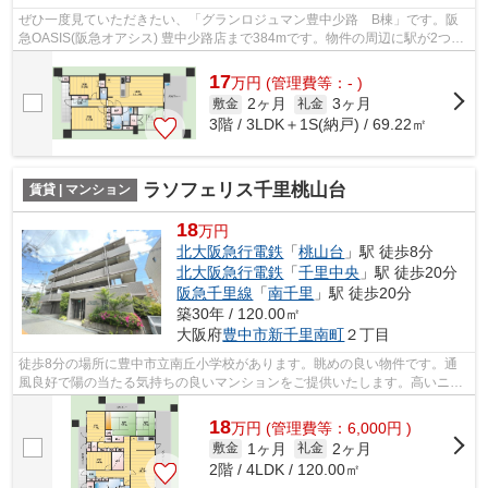
ぜひ一度見ていただきたい、「グランロジュマン豊中少路 B棟」です。阪
急OASIS(阪急オアシス) 豊中少路店まで384mです。物件の周辺に駅が2つあ
り、よく電車を利用する方にピッタリで...
17
万
円
(管理費等：- )
2ヶ月
3ヶ月
敷金
礼金
3階 / 3LDK＋1S(納戸) / 69.22㎡
ラソフェリス千里桃山台
賃貸 | マンション
18
万円
北大阪急行電鉄
「
桃山台
」駅 徒歩8分
北大阪急行電鉄
「
千里中央
」駅 徒歩20分
阪急千里線
「
南千里
」駅 徒歩20分
築30年 / 120.00㎡
大阪府
豊中市
新千里南町
２丁目
徒歩8分の場所に豊中市立南丘小学校があります。眺めの良い物件です。通
風良好で陽の当たる気持ちの良いマンションをご提供いたします。高いニー
ズのある、駅徒歩8分の物件です。豊中...
18
万
円
(管理費等：6,000円 )
1ヶ月
2ヶ月
敷金
礼金
2階 / 4LDK / 120.00㎡