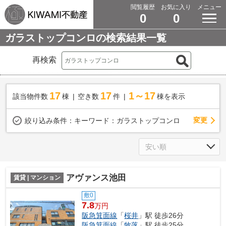
閲覧履歴
お気に入り
メニュー
0
0
ガラストップコンロの検索結果一覧
再検索
17
17
1～17
該当物件数
棟
空き数
件
棟を表示
変更
絞り込み条件：
キーワード：ガラストップコンロ
アヴァンス池田
賃貸 | マンション
敷0
7.8
万円
阪急箕面線
「
桜井
」駅 徒歩26分
阪急箕面線
「
牧落
」駅 徒歩25分