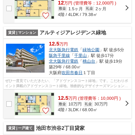
12
万
円
(管理費等：12,000円 )
1.5ヶ月
2ヶ月
敷金
礼金
4階 / 4LDK / 79.38㎡
アルティジアレジデンス緑地
賃貸 | マンション
12.5
万円
北大阪急行電鉄
「
緑地公園
」駅 徒歩5分
阪急千里線
「
千里山
」駅 徒歩17分
北大阪急行電鉄
「
桃山台
」駅 徒歩19分
築29年 / 68.00㎡
大阪府
吹田市
春日
１丁目
ぜひ一度見ていただきたい、「アドヴァンスコート緑地」です。こだわりポ
イント満載のアドヴァンスコート緑地。独創的なデザイナーズマンション
で、ご好評いただいています。風通しが...
12.5
万
円
(管理費等：10,000円 )
10万円
30万円
敷金
礼金
4階 / 3LDK / 68.00㎡
池田市渋谷2丁目貸家
賃貸 | 一戸建て