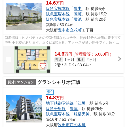
14.6
万円
阪急宝塚本線
「
豊中
」駅 徒歩5分
阪急宝塚本線
「
岡町
」駅 徒歩15分
阪急宝塚本線
「
蛍池
」駅 徒歩20分
築6年 / 63.04㎡
大阪府
豊中市
立花町
１丁目
新着情報：ヒノパティオの空室情報ならコチラ。徒歩12分の場所に豊中市立
克明小学校があります。近くに2駅ある、アクセスが良い物件です。遠くの
風景を見つめることは視力回復にも繋が...
14.6
万
円
(管理費等：5,000円 )
1ヶ月
2ヶ月
敷金
礼金
2階 / 2LDK / 63.04㎡
グランシャリオ江坂
賃貸 | マンション
敷0
14.8
万円
地下鉄御堂筋線
「
江坂
」駅 徒歩5分
阪急千里線
「
豊津
」駅 徒歩25分
阪急宝塚本線
「
服部天神
」駅 徒歩30分
築16年 / 51.74㎡
大阪府
吹田市
江の木町