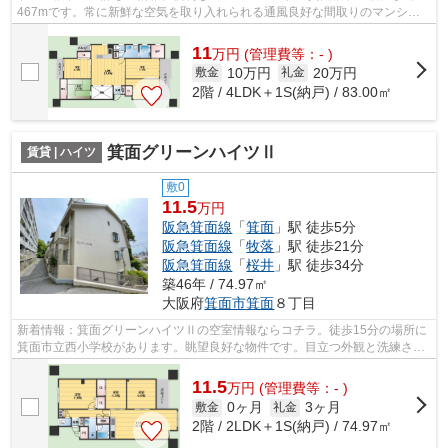
467mです。常に新鮮な空気を取り入れられる通風良好な間取りのマンショ
ン。駅までのアクセスが良い、徒歩15分の...
11
万
円
(管理費等：- )
10万円
20万円
敷金
礼金
2階 / 4LDK＋1S(納戸) / 83.00㎡
箕面グリーンハイツⅡ
賃貸 | ハイツ
敷0
11.5
万円
阪急箕面線
「
箕面
」駅 徒歩5分
阪急箕面線
「
牧落
」駅 徒歩21分
阪急箕面線
「
桜井
」駅 徒歩34分
築46年 / 74.97㎡
大阪府
箕面市
箕面
８丁目
新着情報：箕面グリーンハイツⅡの空室情報ならコチラ。徒歩15分の場所に
箕面市立西小学校があります。眺望良好な物件です。目立つ外観と洗練され
た設計の内装を持つデザイナーズ。でき...
11.5
万
円
(管理費等：- )
0ヶ月
3ヶ月
敷金
礼金
2階 / 2LDK＋1S(納戸) / 74.97㎡