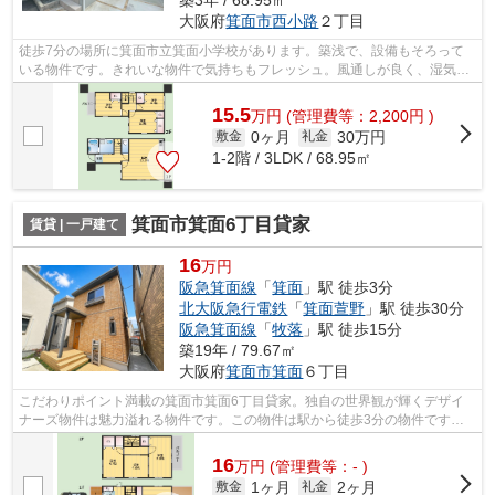
築3年 / 68.95㎡
大阪府
箕面市
西小路
２丁目
徒歩7分の場所に箕面市立箕面小学校があります。築浅で、設備もそろって
いる物件です。きれいな物件で気持ちもフレッシュ。風通しが良く、湿気や
カビの心配が少ない一戸建てです。デザ...
15.5
万
円
(管理費等：2,200円 )
0ヶ月
30万円
敷金
礼金
1-2階 / 3LDK / 68.95㎡
箕面市箕面6丁目貸家
賃貸 | 一戸建て
16
万円
阪急箕面線
「
箕面
」駅 徒歩3分
北大阪急行電鉄
「
箕面萱野
」駅 徒歩30分
阪急箕面線
「
牧落
」駅 徒歩15分
築19年 / 79.67㎡
大阪府
箕面市
箕面
６丁目
こだわりポイント満載の箕面市箕面6丁目貸家。独自の世界観が輝くデザイ
ナーズ物件は魅力溢れる物件です。この物件は駅から徒歩3分の物件です。2
駅利用できる場所にあり、アクセスが便...
16
万
円
(管理費等：- )
1ヶ月
2ヶ月
敷金
礼金