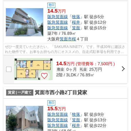
敷0
14.5
万円
阪急箕面線
「
牧落
」駅 徒歩5分
阪急箕面線
「
桜井
」駅 徒歩12分
阪急箕面線
「
箕面
」駅 徒歩15分
築7年 / 76.89㎡
大阪府
箕面市
桜
４丁目
ぜひ一度見ていただきたい、「SAKURA NINETY」です。平成30年に建設さ
れた物件です。お車をお持ちの方にオススメの、自走式駐車場を利用できる
物件です。短時間でごみ出しを終えられる...
14.5
万
円
(管理費等：7,500円 )
0ヶ月
25万円
敷金
礼金
2階 / 3LDK / 76.89㎡
箕面市西小路2丁目貸家
賃貸 | 一戸建て
敷0
15.5
万円
阪急箕面線
「
牧落
」駅 徒歩9分
阪急箕面線
「
箕面
」駅 徒歩13分
阪急箕面線
「
桜井
」駅 徒歩22分