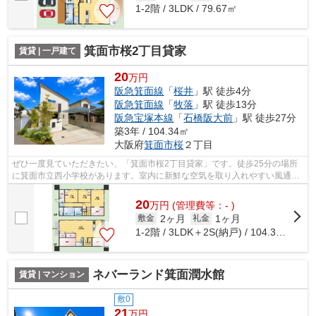
1-2階 / 3LDK / 79.67㎡
箕面市桜2丁目貸家
賃貸 | 一戸建て
20
万円
阪急箕面線
「
桜井
」駅 徒歩4分
阪急箕面線
「
牧落
」駅 徒歩13分
阪急宝塚本線
「
石橋阪大前
」駅 徒歩27分
築3年 / 104.34㎡
大阪府
箕面市
桜
２丁目
ぜひ一度見ていただきたい、「箕面市桜2丁目貸家」です。徒歩25分の場所
に箕面市立西小学校があります。室内に新鮮な空気を取り入れやすい風通し
が良好な物件です。駅まで徒歩4分の位...
20
万
円
(管理費等：- )
2ヶ月
1ヶ月
敷金
礼金
1-2階 / 3LDK＋2S(納戸) / 104.34㎡
ネバーランド箕面潤水館
賃貸 | マンション
敷0
21
万円