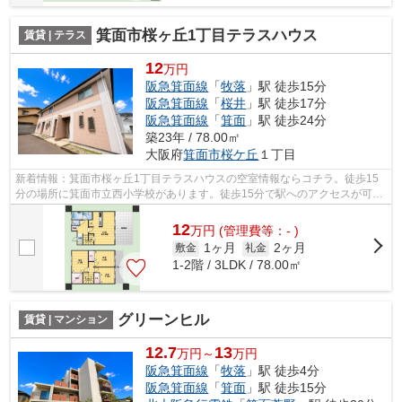
箕面市桜ヶ丘1丁目テラスハウス
賃貸 | テラス
12
万円
阪急箕面線
「
牧落
」駅 徒歩15分
阪急箕面線
「
桜井
」駅 徒歩17分
阪急箕面線
「
箕面
」駅 徒歩24分
築23年 / 78.00㎡
大阪府
箕面市
桜ケ丘
１丁目
新着情報：箕面市桜ヶ丘1丁目テラスハウスの空室情報ならコチラ。徒歩15
分の場所に箕面市立西小学校があります。徒歩15分で駅へのアクセスが可能
な物件です。自由度が非常に高いと評判...
12
万
円
(管理費等：- )
1ヶ月
2ヶ月
敷金
礼金
1-2階 / 3LDK / 78.00㎡
グリーンヒル
賃貸 | マンション
12.7
13
万円～
万円
阪急箕面線
「
牧落
」駅 徒歩4分
阪急箕面線
「
箕面
」駅 徒歩15分