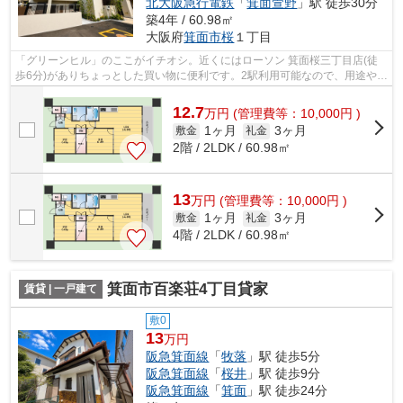
北大阪急行電鉄
「
箕面萱野
」駅 徒歩30分
築4年 / 60.98㎡
大阪府
箕面市
桜
１丁目
「グリーンヒル」のここがイチオシ。近くにはローソン 箕面桜三丁目店(徒
歩6分)がありちょっとした買い物に便利です。2駅利用可能なので、用途や行
き先に応じて経路を選択できます。こ...
12.7
万
円
(管理費等：10,000円 )
1ヶ月
3ヶ月
敷金
礼金
2階 / 2LDK / 60.98㎡
13
万
円
(管理費等：10,000円 )
1ヶ月
3ヶ月
敷金
礼金
4階 / 2LDK / 60.98㎡
箕面市百楽荘4丁目貸家
賃貸 | 一戸建て
敷0
13
万円
阪急箕面線
「
牧落
」駅 徒歩5分
阪急箕面線
「
桜井
」駅 徒歩9分
阪急箕面線
「
箕面
」駅 徒歩24分