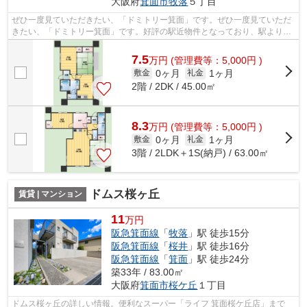
大阪府
箕面市
牧落
５丁目
ぜひ一度見ていただきたい、「ドミトリー箕面」です。ぜひ一度見ていただ
きたい、「ドミトリー箕面」です。好評の駅近物件となっており、駅より徒
歩10分に立地しています。防犯対策も...
7.5
万
円
(管理費等：5,000円 )
0ヶ月
1ヶ月
敷金
礼金
2階 / 2DK / 45.00㎡
8.3
万
円
(管理費等：5,000円 )
0ヶ月
1ヶ月
敷金
礼金
3階 / 2LDK＋1S(納戸) / 63.00㎡
ドムス桜ヶ丘
賃貸 | マンション
11
万円
阪急箕面線
「
牧落
」駅 徒歩15分
阪急箕面線
「
桜井
」駅 徒歩16分
阪急箕面線
「
箕面
」駅 徒歩24分
築33年 / 83.00㎡
大阪府
箕面市
桜ケ丘
１丁目
ドムス桜ヶ丘の詳しい情報。便利なスーパー「ライフ 箕面桜ケ丘店」まで