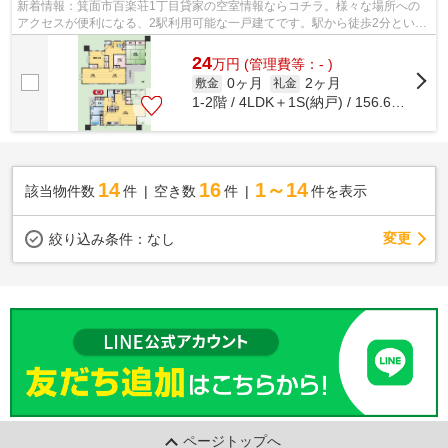
新着情報：箕面市百楽荘1丁目貸家の空室情報ならコチラ。様々な場所への
アクセスが便利になる、2駅利用可能な一戸建てです。駅から徒歩2分という
アクセス良好な駅近物件はいかがですか...
24
万
円
(管理費等：- )
0ヶ月
2ヶ月
敷金
礼金
1-2階 / 4LDK＋1S(納戸) / 156.65㎡
14
16
1～14
該当物件数
件
空き数
件
件を表示
変更
絞り込み条件：
なし
ページトップへ