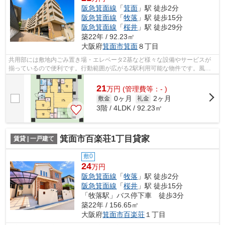
阪急箕面線
「
箕面
」駅 徒歩2分
阪急箕面線
「
牧落
」駅 徒歩15分
阪急箕面線
「
桜井
」駅 徒歩29分
築22年 / 92.23㎡
大阪府
箕面市
箕面
８丁目
共用部には敷地内ごみ置き場・エレベータ2基など様々な設備やサービスが
揃っているので便利です。行動範囲が広がる2駅利用可能な物件です。風通
しのよさが魅力のマンションです。眺め...
21
万
円
(管理費等：- )
0ヶ月
2ヶ月
敷金
礼金
3階 / 4LDK / 92.23㎡
箕面市百楽荘1丁目貸家
賃貸 | 一戸建て
敷0
24
万円
阪急箕面線
「
牧落
」駅 徒歩2分
阪急箕面線
「
桜井
」駅 徒歩15分
「牧落駅」バス停下車 徒歩3分
築22年 / 156.65㎡
大阪府
箕面市
百楽荘
１丁目