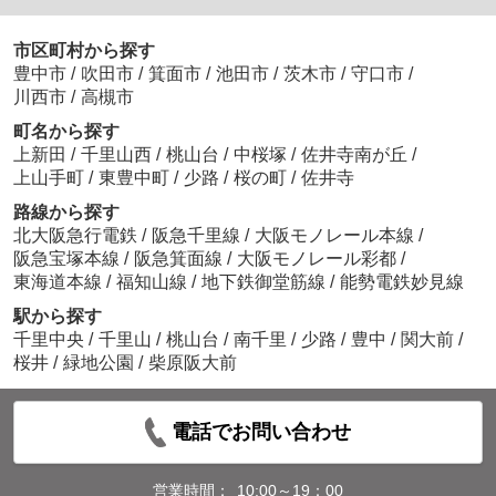
市区町村から探す
豊中市
/
吹田市
/
箕面市
/
池田市
/
茨木市
/
守口市
/
川西市
/
高槻市
町名から探す
上新田
/
千里山西
/
桃山台
/
中桜塚
/
佐井寺南が丘
/
上山手町
/
東豊中町
/
少路
/
桜の町
/
佐井寺
路線から探す
北大阪急行電鉄
/
阪急千里線
/
大阪モノレール本線
/
阪急宝塚本線
/
阪急箕面線
/
大阪モノレール彩都
/
東海道本線
/
福知山線
/
地下鉄御堂筋線
/
能勢電鉄妙見線
駅から探す
千里中央
/
千里山
/
桃山台
/
南千里
/
少路
/
豊中
/
関大前
/
桜井
/
緑地公園
/
柴原阪大前
電話でお問い合わせ
営業時間：
10:00～19：00