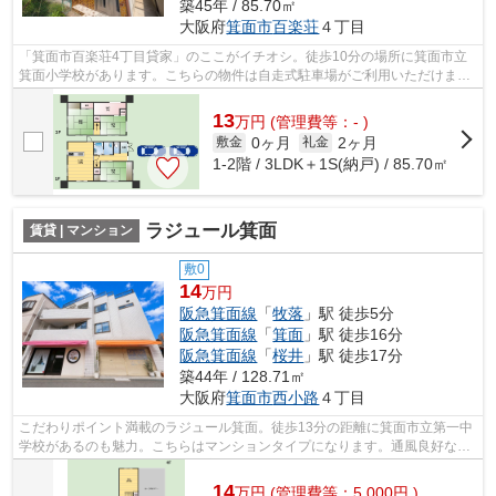
築45年 / 85.70㎡
大阪府
箕面市
百楽荘
４丁目
「箕面市百楽荘4丁目貸家」のここがイチオシ。徒歩10分の場所に箕面市立
箕面小学校があります。こちらの物件は自走式駐車場がご利用いただけま
す。いつでも快適空間を味わえる通風良好...
13
万
円
(管理費等：- )
0ヶ月
2ヶ月
敷金
礼金
1-2階 / 3LDK＋1S(納戸) / 85.70㎡
ラジュール箕面
賃貸 | マンション
敷0
14
万円
阪急箕面線
「
牧落
」駅 徒歩5分
阪急箕面線
「
箕面
」駅 徒歩16分
阪急箕面線
「
桜井
」駅 徒歩17分
築44年 / 128.71㎡
大阪府
箕面市
西小路
４丁目
こだわりポイント満載のラジュール箕面。徒歩13分の距離に箕面市立第一中
学校があるのも魅力。こちらはマンションタイプになります。通風良好な物
件です。できるだけ早めに不動産情報...
14
万
円
(管理費等：5,000円 )