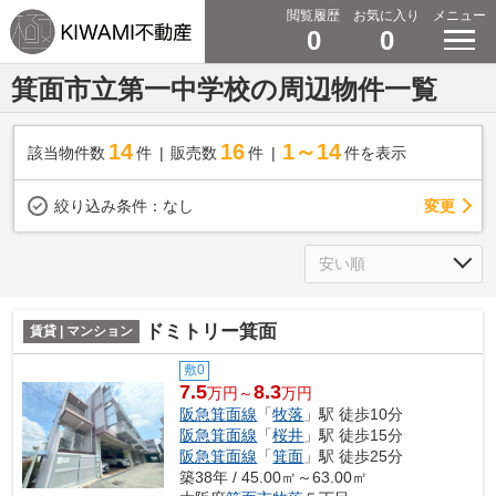
閲覧履歴
お気に入り
メニュー
0
0
箕面市立第一中学校の周辺物件一覧
14
16
1～14
該当物件数
件
販売数
件
件を表示
変更
絞り込み条件：
なし
ドミトリー箕面
賃貸 | マンション
敷0
7.5
8.3
万円～
万円
阪急箕面線
「
牧落
」駅 徒歩10分
阪急箕面線
「
桜井
」駅 徒歩15分
阪急箕面線
「
箕面
」駅 徒歩25分
築38年 / 45.00㎡～63.00㎡