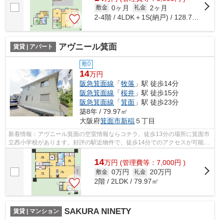
0ヶ月
2ヶ月
敷金
礼金
2-4階 / 4LDK＋1S(納戸) / 128.71㎡
アヴニール箕面
賃貸 | アパート
敷0
14
万円
阪急箕面線
「
牧落
」駅 徒歩14分
阪急箕面線
「
桜井
」駅 徒歩15分
阪急箕面線
「
箕面
」駅 徒歩23分
築8年 / 79.97㎡
大阪府
箕面市
新稲
５丁目
新着情報：アヴニール箕面の空室情報ならコチラ。徒歩13分の場所に箕面市
立西小学校があります。好評の駅近物件で、徒歩14分でのアクセスが可能で
す。2駅利用できる場所にあり、行き先...
14
万
円
(管理費等：7,000円 )
0万円
20万円
敷金
礼金
2階 / 2LDK / 79.97㎡
SAKURA NINETY
賃貸 | マンション