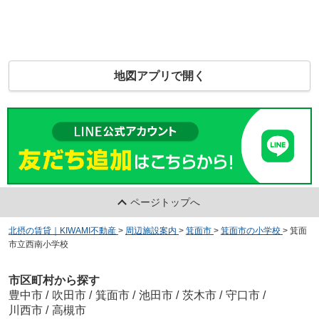
地図アプリで開く
ページトップへ
北摂の賃貸｜KIWAMI不動産
>
周辺施設案内
>
箕面市
>
箕面市の小学校
>
箕面
市立西南小学校
市区町村から探す
豊中市
/
吹田市
/
箕面市
/
池田市
/
茨木市
/
守口市
/
川西市
/
高槻市