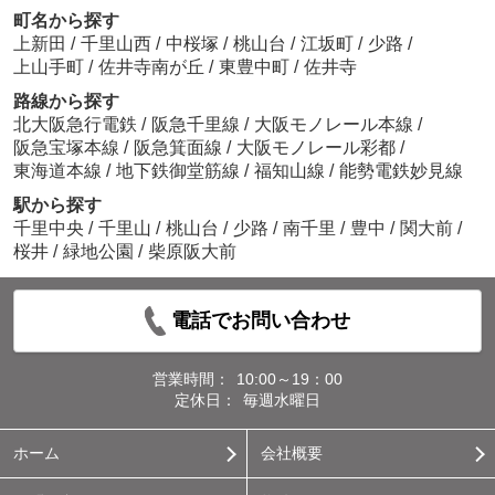
町名から探す
上新田
/
千里山西
/
中桜塚
/
桃山台
/
江坂町
/
少路
/
上山手町
/
佐井寺南が丘
/
東豊中町
/
佐井寺
路線から探す
北大阪急行電鉄
/
阪急千里線
/
大阪モノレール本線
/
阪急宝塚本線
/
阪急箕面線
/
大阪モノレール彩都
/
東海道本線
/
地下鉄御堂筋線
/
福知山線
/
能勢電鉄妙見線
駅から探す
千里中央
/
千里山
/
桃山台
/
少路
/
南千里
/
豊中
/
関大前
/
桜井
/
緑地公園
/
柴原阪大前
電話でお問い合わせ
営業時間：
10:00～19：00
定休日：
毎週水曜日
ホーム
会社概要