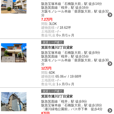
阪急宝塚本線「石橋阪大前」駅 徒歩14分
阪急箕面線「桜井」駅 徒歩16分
大阪モノレール本線「柴原阪大前」駅 徒歩32
分
7.2万円
間取:
3LDK
建物面積:
- / 18.62坪
土地面積:
- / -
敷金/礼金:
0ヶ月/1ヶ月
賃貸｜一戸建て
箕面市瀬川2丁目貸家
阪急宝塚本線「石橋阪大前」駅 徒歩9分
阪急箕面線「桜井」駅 徒歩15分
大阪モノレール本線「柴原阪大前」駅 徒歩30
分
12万円
間取:
6DK
建物面積:
65.06㎡ / 19.68坪
土地面積:
- / -
敷金/礼金:
1ヶ月/3ヶ月
賃貸｜一戸建て
箕面市瀬川2丁目貸家
阪急箕面線「桜井」駅 徒歩9分
阪急宝塚本線「石橋阪大前」駅 徒歩18分
「瀬川緑地公園前」バス停下車 徒歩4分
8万円