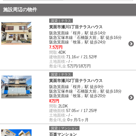
施設周辺の物件
賃貸｜テラス
箕面市瀬川1丁目テラスハウス
阪急箕面線「桜井」駅 徒歩14分
阪急宝塚本線「石橋阪大前」駅 徒歩16分
阪急箕面線「牧落」駅 徒歩24分
7.5万円
間取:
4DK
建物面積:
71.16㎡ / 21.52坪
土地面積:
- / -
敷金/礼金:
5万円/18万円
賃貸｜テラス
箕面市瀬川2丁目テラスハウス
阪急箕面線「桜井」駅 徒歩9分
阪急宝塚本線「石橋阪大前」駅 徒歩18分
阪急箕面線「牧落」駅 徒歩20分
8万円
間取:
2LDK
建物面積:
57.05㎡ / 17.25坪
土地面積:
- / -
敷金/礼金:
0ヶ月/1ヶ月
賃貸｜マンション
百楽マンション