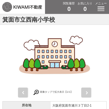
閲覧履歴
お気に入り
メニュー
0
0
箕面市立西南小学校
前
次
画像タップで拡大表示【
1
/1】
所在地
大阪府箕面市瀬川３丁目2-1