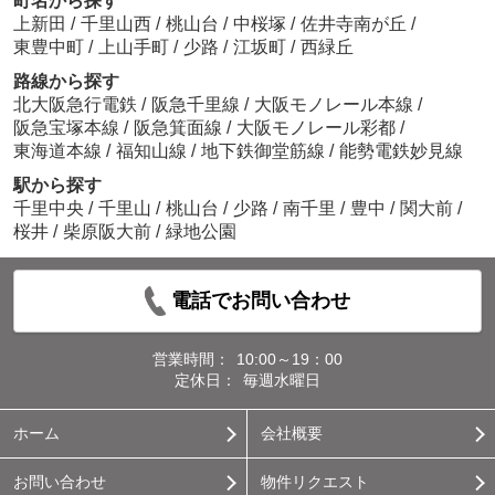
町名から探す
上新田
/
千里山西
/
桃山台
/
中桜塚
/
佐井寺南が丘
/
東豊中町
/
上山手町
/
少路
/
江坂町
/
西緑丘
路線から探す
北大阪急行電鉄
/
阪急千里線
/
大阪モノレール本線
/
阪急宝塚本線
/
阪急箕面線
/
大阪モノレール彩都
/
東海道本線
/
福知山線
/
地下鉄御堂筋線
/
能勢電鉄妙見線
駅から探す
千里中央
/
千里山
/
桃山台
/
少路
/
南千里
/
豊中
/
関大前
/
桜井
/
柴原阪大前
/
緑地公園
電話でお問い合わせ
営業時間：
10:00～19：00
定休日：
毎週水曜日
ホーム
会社概要
お問い合わせ
物件リクエスト