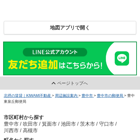
地図アプリで開く
ページトップへ
北摂の賃貸｜KIWAMI不動産
>
周辺施設案内
>
豊中市
>
豊中市の郵便局
>
豊中
東泉丘郵便局
市区町村から探す
豊中市
/
吹田市
/
箕面市
/
池田市
/
茨木市
/
守口市
/
川西市
/
高槻市