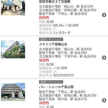
吹田市春日３丁目貸家
北大阪急行電鉄「桃山台」駅 徒歩12分
北大阪急行電鉄「緑地公園」駅 徒歩23分
阪急千里線「千里山」駅 徒歩26分
25万円
間取:
3LDK
建物面積:
100.19㎡ / 30.30坪
土地面積:
- / -
敷金/礼金:
1ヶ月/3ヶ月
賃貸｜マンション
ステイツ千里桃山台
北大阪急行電鉄「桃山台」駅 徒歩6分
阪急千里線「南千里」駅 徒歩19分
北大阪急行電鉄「千里中央」駅 徒歩24分
16万円
間取:
3LDK
建物面積:
- / 22.30坪
土地面積:
- / -
敷金/礼金:
50万円/50万円
賃貸｜マンション
パレ・シェール千里山西
阪急千里線「千里山」駅 徒歩8分
北大阪急行電鉄「緑地公園」駅 徒歩13分
阪急千里線「関大前」駅 徒歩17分
15万円
間取:
3LDK