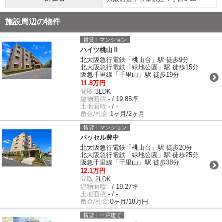
施設周辺の物件
賃貸｜マンション
ハイツ桃山Ⅱ
北大阪急行電鉄「桃山台」駅 徒歩9分
北大阪急行電鉄「緑地公園」駅 徒歩15分
阪急千里線「千里山」駅 徒歩19分
11.8万円
間取:
3LDK
建物面積:
- / 19.85坪
土地面積:
- / -
敷金/礼金:
1ヶ月/2ヶ月
賃貸｜マンション
パッセル豊中
北大阪急行電鉄「桃山台」駅 徒歩20分
北大阪急行電鉄「緑地公園」駅 徒歩25分
阪急千里線「千里山」駅 徒歩38分
12.1万円
間取:
2LDK
建物面積:
- / 19.27坪
土地面積:
- / -
敷金/礼金:
0ヶ月/18万円
賃貸｜一戸建て