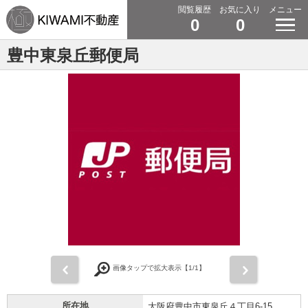
閲覧履歴
お気に入り
メニュー
0
0
豊中東泉丘郵便局
前
次
画像タップで拡大表示【
1
/1】
所在地
大阪府豊中市東泉丘４丁目6-15