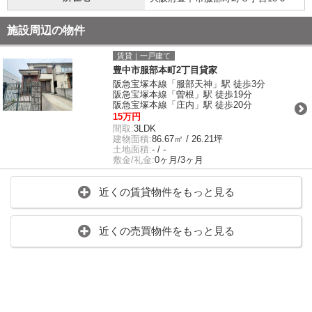
施設周辺の物件
賃貸｜一戸建て
豊中市服部本町2丁目貸家
阪急宝塚本線「服部天神」駅 徒歩3分
阪急宝塚本線「曽根」駅 徒歩19分
阪急宝塚本線「庄内」駅 徒歩20分
15万円
間取:
3LDK
建物面積:
86.67㎡ / 26.21坪
土地面積:
- / -
敷金/礼金:
0ヶ月/3ヶ月
近くの賃貸物件をもっと見る
近くの売買物件をもっと見る