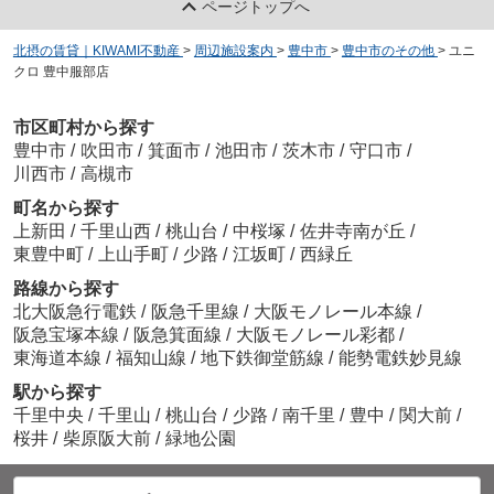
ページトップへ
北摂の賃貸｜KIWAMI不動産
>
周辺施設案内
>
豊中市
>
豊中市のその他
>
ユニ
クロ 豊中服部店
市区町村から探す
豊中市
/
吹田市
/
箕面市
/
池田市
/
茨木市
/
守口市
/
川西市
/
高槻市
町名から探す
上新田
/
千里山西
/
桃山台
/
中桜塚
/
佐井寺南が丘
/
東豊中町
/
上山手町
/
少路
/
江坂町
/
西緑丘
路線から探す
北大阪急行電鉄
/
阪急千里線
/
大阪モノレール本線
/
阪急宝塚本線
/
阪急箕面線
/
大阪モノレール彩都
/
東海道本線
/
福知山線
/
地下鉄御堂筋線
/
能勢電鉄妙見線
駅から探す
千里中央
/
千里山
/
桃山台
/
少路
/
南千里
/
豊中
/
関大前
/
桜井
/
柴原阪大前
/
緑地公園