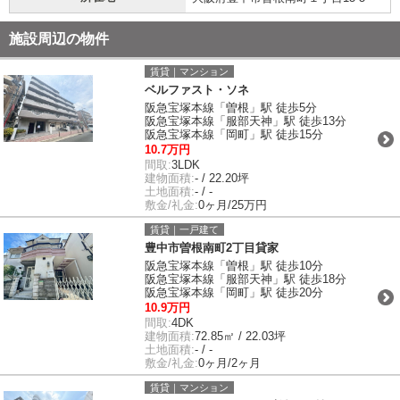
施設周辺の物件
賃貸｜マンション
ベルファスト・ソネ
阪急宝塚本線「曽根」駅 徒歩5分
阪急宝塚本線「服部天神」駅 徒歩13分
阪急宝塚本線「岡町」駅 徒歩15分
10.7万円
間取:
3LDK
建物面積:
- / 22.20坪
土地面積:
- / -
敷金/礼金:
0ヶ月/25万円
賃貸｜一戸建て
豊中市曽根南町2丁目貸家
阪急宝塚本線「曽根」駅 徒歩10分
阪急宝塚本線「服部天神」駅 徒歩18分
阪急宝塚本線「岡町」駅 徒歩20分
10.9万円
間取:
4DK
建物面積:
72.85㎡ / 22.03坪
土地面積:
- / -
敷金/礼金:
0ヶ月/2ヶ月
賃貸｜マンション