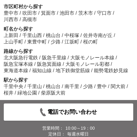
市区町村から探す
豊中市
/
吹田市
/
箕面市
/
池田市
/
茨木市
/
守口市
/
川西市
/
高槻市
町名から探す
上新田
/
千里山西
/
桃山台
/
中桜塚
/
佐井寺南が丘
/
上山手町
/
東豊中町
/
少路
/
江坂町
/
桜の町
路線から探す
北大阪急行電鉄
/
阪急千里線
/
大阪モノレール本線
/
阪急宝塚本線
/
阪急箕面線
/
大阪モノレール彩都
/
東海道本線
/
福知山線
/
地下鉄御堂筋線
/
能勢電鉄妙見線
駅から探す
千里中央
/
千里山
/
桃山台
/
南千里
/
少路
/
豊中
/
関大前
/
桜井
/
緑地公園
/
柴原阪大前
電話でお問い合わせ
営業時間：
10:00～19：00
定休日：
毎週水曜日