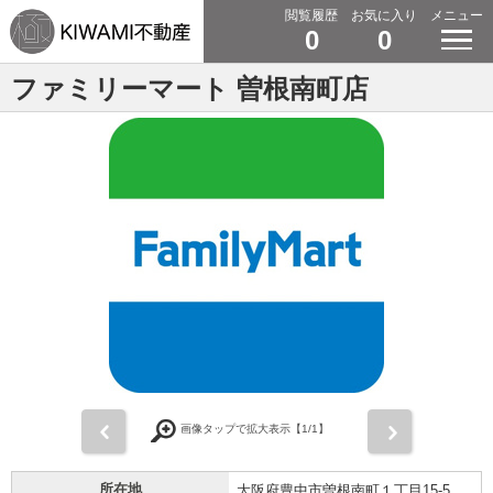
閲覧履歴
お気に入り
メニュー
0
0
ファミリーマート 曽根南町店
前
次
画像タップで拡大表示【
1
/1】
所在地
大阪府豊中市曽根南町１丁目15-5