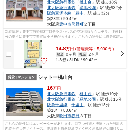
北大阪急行電鉄
「
桃山台
」駅 徒歩18分
北大阪急行電鉄
「
緑地公園
」駅 徒歩32分
阪急宝塚本線
「
豊中
」駅 徒歩32分
築23年 / 90.42㎡
大阪府
豊中市
熊野町
２丁目
新着情報：豊中市熊野町2丁目テラスハウスの空室情報ならコチラ。徒歩13
分の場所に豊中市立熊野田小学校があります。こちらの物件には自走式駐車
場があります。通風良好な条件は健康面...
14.8
万
円
(管理費等：5,000円 )
0ヶ月
2ヶ月
敷金
礼金
1-3階 / 3LDK / 90.42㎡
シャトー桃山台
賃貸 | マンション
16
万円
北大阪急行電鉄
「
桃山台
」駅 徒歩10分
北大阪急行電鉄
「
緑地公園
」駅 徒歩15分
阪急千里線
「
千里山
」駅 徒歩18分
築18年 / 83.64㎡
大阪府
吹田市
春日
３丁目
こちらの物件にはエレベーターがあります。目立つ外観と洗練された設計の
内装を持つデザイナーズ。洗濯物も自然乾燥ですぐ乾く通風良好な間取りの