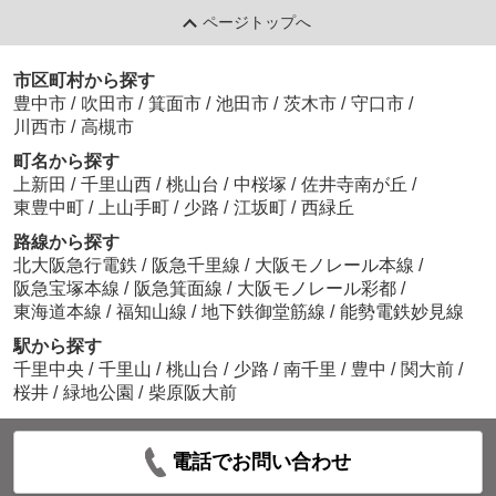
ページトップへ
市区町村から探す
豊中市
/
吹田市
/
箕面市
/
池田市
/
茨木市
/
守口市
/
川西市
/
高槻市
町名から探す
上新田
/
千里山西
/
桃山台
/
中桜塚
/
佐井寺南が丘
/
東豊中町
/
上山手町
/
少路
/
江坂町
/
西緑丘
路線から探す
北大阪急行電鉄
/
阪急千里線
/
大阪モノレール本線
/
阪急宝塚本線
/
阪急箕面線
/
大阪モノレール彩都
/
東海道本線
/
福知山線
/
地下鉄御堂筋線
/
能勢電鉄妙見線
駅から探す
千里中央
/
千里山
/
桃山台
/
少路
/
南千里
/
豊中
/
関大前
/
桜井
/
緑地公園
/
柴原阪大前
電話でお問い合わせ