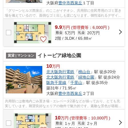
大阪府
豊中市
西泉丘
１丁目
「グリーンヒルズ西泉丘」のここがイチオシ。共用部に住民専用のゴミ置き
場を備えているので、面倒なゴミ出しも楽になります。個性溢れるデザイナ
ーズ物件はとても魅力的で素敵です。...
9.9
万
円
(管理費等：6,000円 )
5万円
20万円
敷金
礼金
2階 / 3LDK / 65.88㎡
イトーピア緑地公園
賃貸 | マンション
10
万円
北大阪急行電鉄
「
桃山台
」駅 徒歩20分
北大阪急行電鉄
「
緑地公園
」駅 徒歩24分
阪急千里線
「
千里山
」駅 徒歩35分
築31年 / 71.95㎡
大阪府
豊中市
西泉丘
２丁目
共用部には敷地内ごみ置き場・エレベータ2基などが揃っており、とても充
実しています。眺望良好なエリアの物件で魅力的です。素敵な景色が堪能で
きる、地上10階建ての物件。目的に応じ...
10
万
円
(管理費等：10,000円 )
1ヶ月
2ヶ月
敷金
礼金