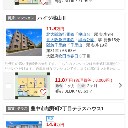
8階 / 3LDK / 71.95㎡
ハイツ桃山Ⅱ
賃貸 | マンション
11.8
万円
北大阪急行電鉄
「
桃山台
」駅 徒歩9分
北大阪急行電鉄
「
緑地公園
」駅 徒歩15分
阪急千里線
「
千里山
」駅 徒歩19分
築31年 / 65.63㎡
大阪府
吹田市
春日
３丁目
利便性の高い徒歩9分の物件です。こちらのマンションは自走式駐車場がご
利用いただけます。通風良好なマンションです。近くに駅が2つあるため、
用途や行き先に応じて駅を選べる物件で...
11.8
万
円
(管理費等：8,000円 )
1ヶ月
2ヶ月
敷金
礼金
4階 / 3LDK / 65.63㎡
豊中市熊野町2丁目テラスハウス1
賃貸 | テラス
敷0
14.8
万円