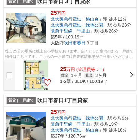
吹田市春日３丁目貸家
賃貸 | 一戸建て
25
万円
北大阪急行電鉄
「
桃山台
」駅 徒歩12分
北大阪急行電鉄
「
緑地公園
」駅 徒歩23分
阪急千里線
「
千里山
」駅 徒歩26分
築5年 / 100.19㎡
大阪府
吹田市
春日
３丁目
徒歩25分の場所に桃山台小学校があります。広々とした室内のある一戸建て
物件はこちらです。こちらの一戸建ては自走式駐車場がご利用いただけま
す。うっとりする程綺麗な景色を眺めら...
25
万
円
(管理費等：- )
1ヶ月
3ヶ月
敷金
礼金
1-2階 / 3LDK / 100.19㎡
吹田市春日1丁目貸家
賃貸 | 一戸建て
25
万円
北大阪急行電鉄
「
緑地公園
」駅 徒歩9分
阪急千里線
「
千里山
」駅 徒歩19分
北大阪急行電鉄
「
桃山台
」駅 徒歩18分
築27年 / 128.76㎡