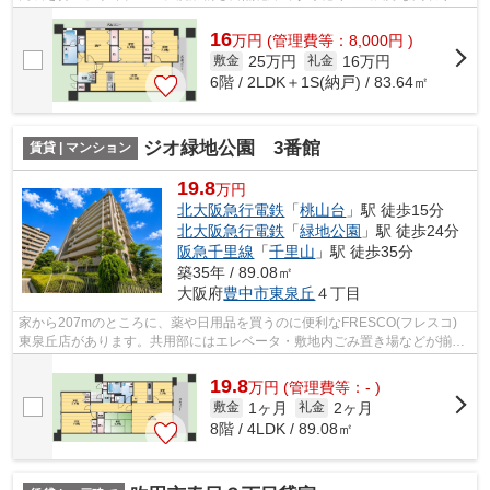
マンション。駅徒歩10分に駅が立地す...
16
万
円
(管理費等：8,000円 )
25万円
16万円
敷金
礼金
6階 / 2LDK＋1S(納戸) / 83.64㎡
ジオ緑地公園 3番館
賃貸 | マンション
19.8
万円
北大阪急行電鉄
「
桃山台
」駅 徒歩15分
北大阪急行電鉄
「
緑地公園
」駅 徒歩24分
阪急千里線
「
千里山
」駅 徒歩35分
築35年 / 89.08㎡
大阪府
豊中市
東泉丘
４丁目
家から207mのところに、薬や日用品を買うのに便利なFRESCO(フレスコ)
東泉丘店があります。共用部にはエレベータ・敷地内ごみ置き場などが揃っ
ております。地上12階建てでニーズの高い...
19.8
万
円
(管理費等：- )
1ヶ月
2ヶ月
敷金
礼金
8階 / 4LDK / 89.08㎡