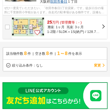
大阪府
吹田市
春日
１丁目
ぜひ一度見ていただきたい、「吹田市春日1丁目貸家」です。徒歩11分の場
所に千里新田小学校があります。自走式の駐車場がある物件です。設備も間
取りも申し分の無い、快適な住環境のあ...
25
万
円
(管理費等：- )
1ヶ月
3ヶ月
敷金
礼金
1-2階 / 5LDK＋1S(納戸) / 128.76㎡
8
8
1～8
該当物件数
件
空き数
件
件を表示
変更
絞り込み条件：
なし