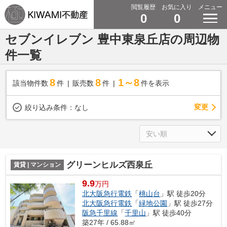
閲覧履歴
お気に入り
メニュー
0
0
セブンイレブン 豊中東泉丘店の周辺物
件一覧
8
8
1～8
該当物件数
件
販売数
件
件を表示
変更
絞り込み条件：
なし
グリーンヒルズ西泉丘
賃貸 | マンション
9.9
万円
北大阪急行電鉄
「
桃山台
」駅 徒歩20分
北大阪急行電鉄
「
緑地公園
」駅 徒歩27分
阪急千里線
「
千里山
」駅 徒歩40分
築27年 / 65.88㎡