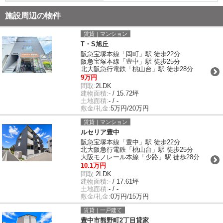
施設周辺の物件
賃貸｜マンション
T・S旭丘
阪急宝塚本線「岡町」駅 徒歩22分
阪急宝塚本線「豊中」駅 徒歩25分
北大阪急行電鉄「桃山台」駅 徒歩28分
9万円
間取:
2LDK
建物面積:
- / 15.72坪
土地面積:
- / -
敷金/礼金:
5万円/20万円
賃貸｜マンション
ルセリア豊中
阪急宝塚本線「豊中」駅 徒歩22分
北大阪急行電鉄「桃山台」駅 徒歩25分
大阪モノレール本線「少路」駅 徒歩28分
10.1万円
間取:
2LDK
建物面積:
- / 17.61坪
土地面積:
- / -
敷金/礼金:
0万円/15万円
賃貸｜一戸建て
豊中市熊野町2丁目貸家