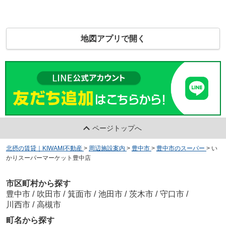
地図アプリで開く
ページトップへ
北摂の賃貸｜KIWAMI不動産
>
周辺施設案内
>
豊中市
>
豊中市のスーパー
>
い
かりスーパーマーケット豊中店
市区町村から探す
豊中市
/
吹田市
/
箕面市
/
池田市
/
茨木市
/
守口市
/
川西市
/
高槻市
町名から探す