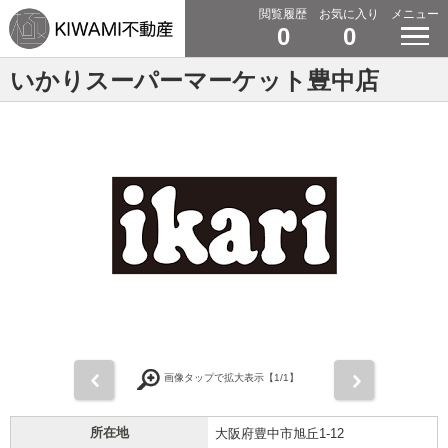
閲覧履歴
お気に入り
メニュー
0
0
いかりスーパーマーケット豊中店
前
次
画像タップで拡大表示【
1
/1】
所在地
大阪府豊中市旭丘1-12