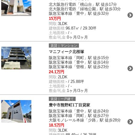
北大阪急行電鉄「桃山台」駅 徒歩17分
北大阪急行電鉄「緑地公園」駅 徒歩33分
阪急宝塚本線「豊中」駅 徒歩32分
15万円
間取:
3LDK
建物面積:
96.87㎡ / 29.30坪
土地面積:
- / -
敷金/礼金:
0ヶ月/2ヶ月
賃貸｜マンション
マニフィーク北桜塚
阪急宝塚本線「岡町」駅 徒歩15分
阪急宝塚本線「豊中」駅 徒歩14分
阪急宝塚本線「曽根」駅 徒歩23分
24.1万円
間取:
2LDK
建物面積:
- / 25.88坪
土地面積:
- / -
敷金/礼金:
1ヶ月/3ヶ月
賃貸｜一戸建て
豊中市熊野町1丁目貸家
阪急宝塚本線「豊中」駅 徒歩24分
阪急宝塚本線「岡町」駅 徒歩27分
大阪モノレール本線「少路」駅 徒歩28分
18.5万円
間取:
3LDK
建物面積:
88.49㎡ / 26.76坪