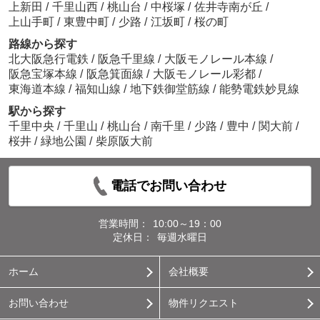
上新田
/
千里山西
/
桃山台
/
中桜塚
/
佐井寺南が丘
/
上山手町
/
東豊中町
/
少路
/
江坂町
/
桜の町
路線から探す
北大阪急行電鉄
/
阪急千里線
/
大阪モノレール本線
/
阪急宝塚本線
/
阪急箕面線
/
大阪モノレール彩都
/
東海道本線
/
福知山線
/
地下鉄御堂筋線
/
能勢電鉄妙見線
駅から探す
千里中央
/
千里山
/
桃山台
/
南千里
/
少路
/
豊中
/
関大前
/
桜井
/
緑地公園
/
柴原阪大前
電話でお問い合わせ
営業時間：
10:00～19：00
定休日：
毎週水曜日
ホーム
会社概要
お問い合わせ
物件リクエスト