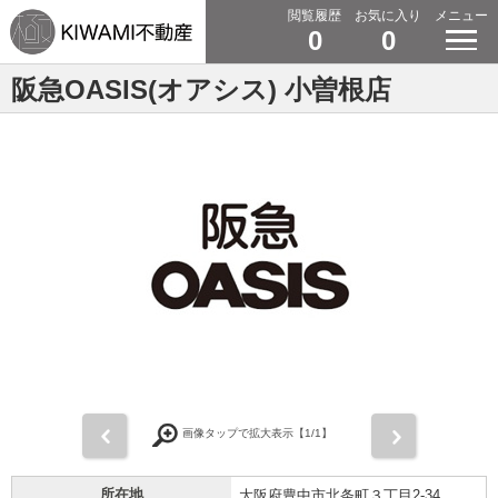
閲覧履歴
お気に入り
メニュー
0
0
阪急OASIS(オアシス) 小曽根店
前
次
画像タップで拡大表示【
1
/1】
所在地
大阪府豊中市北条町３丁目2-34