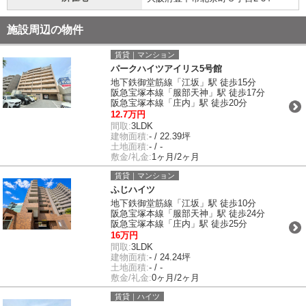
施設周辺の物件
賃貸｜マンション
パークハイツアイリス5号館
地下鉄御堂筋線「江坂」駅 徒歩15分
阪急宝塚本線「服部天神」駅 徒歩17分
阪急宝塚本線「庄内」駅 徒歩20分
12.7万円
間取:
3LDK
建物面積:
- / 22.39坪
土地面積:
- / -
敷金/礼金:
1ヶ月/2ヶ月
賃貸｜マンション
ふじハイツ
地下鉄御堂筋線「江坂」駅 徒歩10分
阪急宝塚本線「服部天神」駅 徒歩24分
阪急宝塚本線「庄内」駅 徒歩25分
16万円
間取:
3LDK
建物面積:
- / 24.24坪
土地面積:
- / -
敷金/礼金:
0ヶ月/2ヶ月
賃貸｜ハイツ