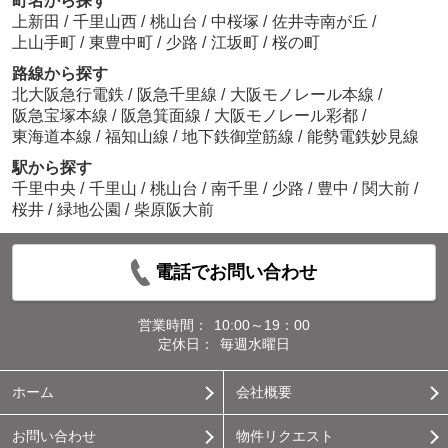
町名から探す
上新田
/
千里山西
/
桃山台
/
中桜塚
/
佐井寺南が丘
/
上山手町
/
東豊中町
/
少路
/
江坂町
/
桜の町
路線から探す
北大阪急行電鉄
/
阪急千里線
/
大阪モノレール本線
/
阪急宝塚本線
/
阪急箕面線
/
大阪モノレール彩都
/
東海道本線
/
福知山線
/
地下鉄御堂筋線
/
能勢電鉄妙見線
駅から探す
千里中央
/
千里山
/
桃山台
/
南千里
/
少路
/
豊中
/
関大前
/
桜井
/
緑地公園
/
柴原阪大前
電話でお問い合わせ
営業時間：
10:00～19：00
定休日：
毎週水曜日
ホーム
会社概要
お問い合わせ
物件リクエスト