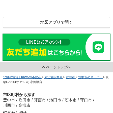
地図アプリで開く
ページトップへ
北摂の賃貸｜KIWAMI不動産
>
周辺施設案内
>
豊中市
>
豊中市のスーパー
>
阪
急OASIS(オアシス) 小曽根店
市区町村から探す
豊中市
/
吹田市
/
箕面市
/
池田市
/
茨木市
/
守口市
/
川西市
/
高槻市