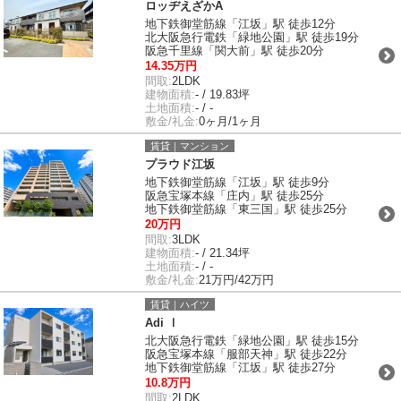
ロッヂえざかA
地下鉄御堂筋線「江坂」駅 徒歩12分
北大阪急行電鉄「緑地公園」駅 徒歩19分
阪急千里線「関大前」駅 徒歩20分
14.35万円
間取:
2LDK
建物面積:
- / 19.83坪
土地面積:
- / -
敷金/礼金:
0ヶ月/1ヶ月
賃貸｜マンション
プラウド江坂
地下鉄御堂筋線「江坂」駅 徒歩9分
阪急宝塚本線「庄内」駅 徒歩25分
地下鉄御堂筋線「東三国」駅 徒歩25分
20万円
間取:
3LDK
建物面積:
- / 21.34坪
土地面積:
- / -
敷金/礼金:
21万円/42万円
賃貸｜ハイツ
Adi Ⅰ
北大阪急行電鉄「緑地公園」駅 徒歩15分
阪急宝塚本線「服部天神」駅 徒歩22分
地下鉄御堂筋線「江坂」駅 徒歩27分
10.8万円
間取:
2LDK