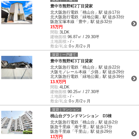
豊中市熊野町2丁目貸家
北大阪急行電鉄「桃山台」駅 徒歩17分
北大阪急行電鉄「緑地公園」駅 徒歩33分
阪急宝塚本線「豊中」駅 徒歩32分
15万円
間取:
3LDK
建物面積:
96.87㎡ / 29.30坪
土地面積:
- / -
敷金/礼金:
0ヶ月/2ヶ月
賃貸｜一戸建て
豊中市熊野町3丁目貸家
北大阪急行電鉄「桃山台」駅 徒歩22分
大阪モノレール本線「少路」駅 徒歩29分
北大阪急行電鉄「緑地公園」駅 徒歩39分
13.9万円
間取:
4LDK
建物面積:
90.25㎡ / 27.30坪
土地面積:
- / -
敷金/礼金:
0ヶ月/2ヶ月
賃貸｜マンション
桃山台グランドマンション D3棟
北大阪急行電鉄「桃山台」駅 徒歩2分
阪急千里線「南千里」駅 徒歩17分
阪急千里線「千里山」駅 徒歩29分
13万円