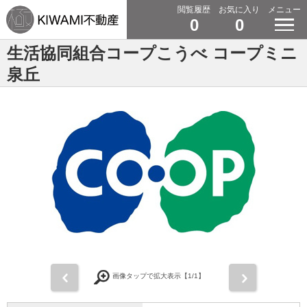
閲覧履歴
お気に入り
メニュー
0
0
生活協同組合コープこうべ コープミニ
泉丘
前
次
画像タップで拡大表示【
1
/1】