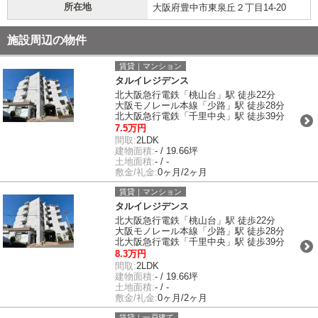
所在地
大阪府豊中市東泉丘２丁目14-20
施設周辺の物件
賃貸｜マンション
タルイレジデンス
北大阪急行電鉄「桃山台」駅 徒歩22分
大阪モノレール本線「少路」駅 徒歩28分
北大阪急行電鉄「千里中央」駅 徒歩39分
7.5万円
間取:
2LDK
建物面積:
- / 19.66坪
土地面積:
- / -
敷金/礼金:
0ヶ月/2ヶ月
賃貸｜マンション
タルイレジデンス
北大阪急行電鉄「桃山台」駅 徒歩22分
大阪モノレール本線「少路」駅 徒歩28分
北大阪急行電鉄「千里中央」駅 徒歩39分
8.3万円
間取:
2LDK
建物面積:
- / 19.66坪
土地面積:
- / -
敷金/礼金:
0ヶ月/2ヶ月
賃貸｜一戸建て