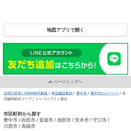
地図アプリで開く
ページトップへ
北摂の賃貸｜KIWAMI不動産
>
周辺施設案内
>
豊中市
>
豊中市のスーパー
>
生
活協同組合コープこうべ コープミニ泉丘
市区町村から探す
豊中市
/
吹田市
/
箕面市
/
池田市
/
茨木市
/
守口市
/
川西市
/
高槻市