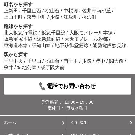
町名から探す
上新田
/
千里山西
/
桃山台
/
中桜塚
/
佐井寺南が丘
/
上山手町
/
東豊中町
/
少路
/
江坂町
/
桜の町
路線から探す
北大阪急行電鉄
/
阪急千里線
/
大阪モノレール本線
/
阪急宝塚本線
/
阪急箕面線
/
大阪モノレール彩都
/
東海道本線
/
福知山線
/
地下鉄御堂筋線
/
能勢電鉄妙見線
駅から探す
千里中央
/
千里山
/
桃山台
/
南千里
/
少路
/
豊中
/
関大前
/
桜井
/
緑地公園
/
柴原阪大前
電話でお問い合わせ
営業時間：
10:00～19：00
定休日：
毎週水曜日
ホーム
会社概要