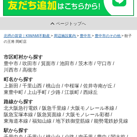
ページトップへ
北摂の賃貸｜KIWAMI不動産
>
周辺施設案内
>
豊中市
>
豊中市のその他
>
餃子
の王将 岡町店
市区町村から探す
豊中市
/
吹田市
/
箕面市
/
池田市
/
茨木市
/
守口市
/
川西市
/
高槻市
町名から探す
上新田
/
千里山西
/
桃山台
/
中桜塚
/
佐井寺南が丘
/
東豊中町
/
上山手町
/
少路
/
江坂町
/
西緑丘
路線から探す
北大阪急行電鉄
/
阪急千里線
/
大阪モノレール本線
/
阪急宝塚本線
/
阪急箕面線
/
大阪モノレール彩都
/
東海道本線
/
福知山線
/
地下鉄御堂筋線
/
能勢電鉄妙見線
駅から探す
千里中央
/
千里山
/
桃山台
/
少路
/
南千里
/
豊中
/
関大前
/