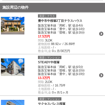
施設周辺の物件
賃貸｜テラス
豊中市中桜塚2丁目テラスハウス
阪急宝塚本線「岡町」駅 徒歩4分
阪急宝塚本線「豊中」駅 徒歩14分
阪急宝塚本線「曽根」駅 徒歩16分
17.5万円
間取:
3LDK
建物面積:
88.92㎡ / 26.89坪
土地面積:
- / -
敷金/礼金:
0ヶ月/30万円
賃貸｜マンション
STEADY中桜塚
阪急宝塚本線「岡町」駅 徒歩5分
阪急宝塚本線「曽根」駅 徒歩10分
阪急宝塚本線「豊中」駅 徒歩19分
13.3万円
間取:
2LDK
建物面積:
- / 16.75坪
土地面積:
- / -
敷金/礼金:
0ヶ月/1ヶ月
賃貸｜マンション
サクセスパレス桜塚