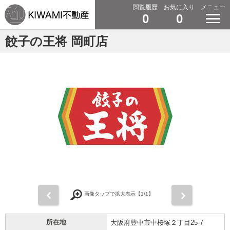
閲覧履歴
お気に入り
メニュー
0
0
餃子の王将 岡町店
前
次
画像タップで拡大表示【
1
/1】
所在地
大阪府豊中市中桜塚２丁目25-7