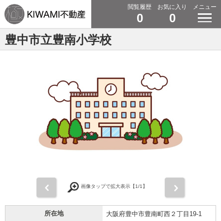
閲覧履歴
お気に入り
メニュー
0
0
豊中市立豊南小学校
前
次
画像タップで拡大表示【
1
/1】
所在地
大阪府豊中市豊南町西２丁目19-1