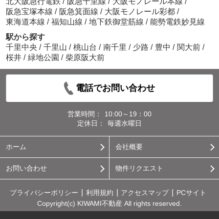
北大阪急行電鉄
/
阪急千里線
/
大阪モノレール本線
/
阪急宝塚本線
/
阪急箕面線
/
大阪モノレール彩都
/
東海道本線
/
福知山線
/
地下鉄御堂筋線
/
能勢電鉄妙見線
駅から探す
千里中央
/
千里山
/
桃山台
/
南千里
/
少路
/
豊中
/
関大前
/
桜井
/
緑地公園
/
柴原阪大前
電話でお問い合わせ
営業時間：
10:00～19：00
定休日：
毎週水曜日
ホーム
会社概要
お問い合わせ
物件リクエスト
プライバシーポリシー
利用規約
アクセスマップ
PCサイト
Copyright(c) KIWAMI不動産 All rights reserved.