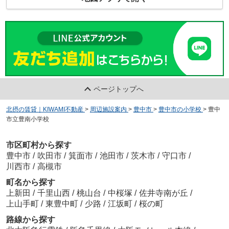
ページトップへ
北摂の賃貸｜KIWAMI不動産
>
周辺施設案内
>
豊中市
>
豊中市の小学校
>
豊中
市立豊南小学校
市区町村から探す
豊中市
/
吹田市
/
箕面市
/
池田市
/
茨木市
/
守口市
/
川西市
/
高槻市
町名から探す
上新田
/
千里山西
/
桃山台
/
中桜塚
/
佐井寺南が丘
/
上山手町
/
東豊中町
/
少路
/
江坂町
/
桜の町
路線から探す