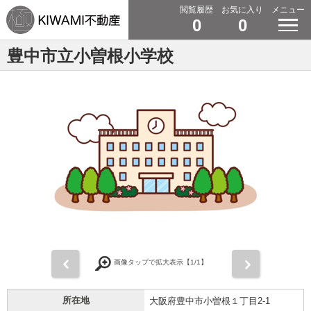
閲覧履歴
お気に入り
メニュー
0
0
豊中市立小曽根小学校
前
次
画像タップで拡大表示【
1
/1】
所在地
大阪府豊中市小曽根１丁目2-1