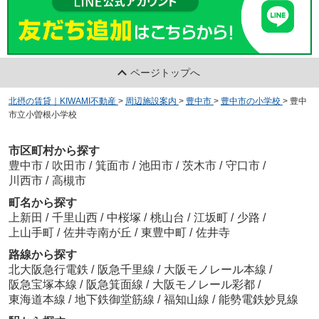
ページトップへ
北摂の賃貸｜KIWAMI不動産
>
周辺施設案内
>
豊中市
>
豊中市の小学校
>
豊中
市立小曽根小学校
市区町村から探す
豊中市
/
吹田市
/
箕面市
/
池田市
/
茨木市
/
守口市
/
川西市
/
高槻市
町名から探す
上新田
/
千里山西
/
中桜塚
/
桃山台
/
江坂町
/
少路
/
上山手町
/
佐井寺南が丘
/
東豊中町
/
佐井寺
路線から探す
北大阪急行電鉄
/
阪急千里線
/
大阪モノレール本線
/
阪急宝塚本線
/
阪急箕面線
/
大阪モノレール彩都
/
東海道本線
/
地下鉄御堂筋線
/
福知山線
/
能勢電鉄妙見線