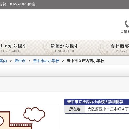
貸｜KIWAMI不動産
営業時
案内
>
豊中市
>
豊中市の小学校
>
豊中市立庄内西小学校
豊中市立庄内西小学校の詳細情報
所在地
大阪府豊中市庄本町４丁目