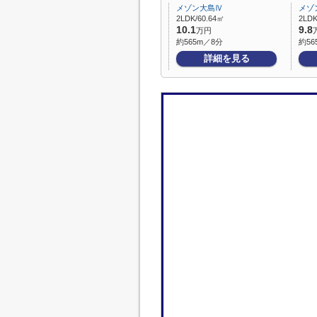
メゾン大島Ⅳ
メゾ
2LDK/60.64㎡
2LDK
10.1
9.8
万円
約565m／8分
約56
詳細を見る