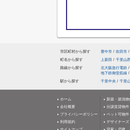
市区町村から探す
豊中市
/
吹田市
/
町名から探す
上新田
/
千里山
路線から探す
北大阪急行電鉄
/
地下鉄御堂筋線
/
駅から探す
千里中央
/
千里
ホーム
新築・築浅物
会社概要
分譲賃貸物件
プライバシーポリシー
ペット可物件
利用規約
デザイナーズ
サイトマップ
貸家・戸建