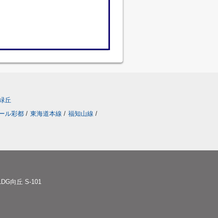
緑丘
ール彩都
/
東海道本線
/
福知山線
/
G向丘 S-101