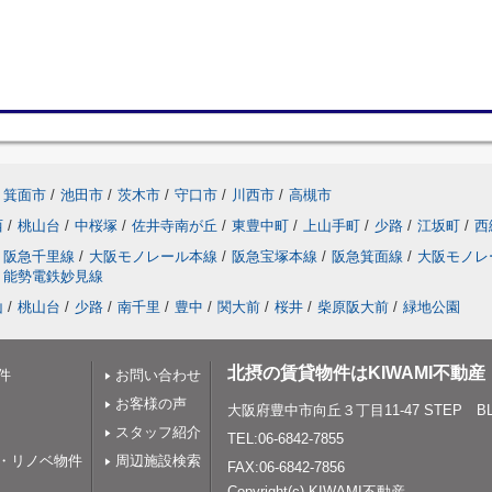
箕面市
/
池田市
/
茨木市
/
守口市
/
川西市
/
高槻市
西
/
桃山台
/
中桜塚
/
佐井寺南が丘
/
東豊中町
/
上山手町
/
少路
/
江坂町
/
西
阪急千里線
/
大阪モノレール本線
/
阪急宝塚本線
/
阪急箕面線
/
大阪モノレ
能勢電鉄妙見線
山
/
桃山台
/
少路
/
南千里
/
豊中
/
関大前
/
桜井
/
柴原阪大前
/
緑地公園
北摂の賃貸物件はKIWAMI不動産
件
お問い合わせ
お客様の声
大阪府豊中市向丘３丁目11-47 STEP BLD
スタッフ紹介
TEL:06-6842-7855
・リノベ物件
周辺施設検索
FAX:06-6842-7856
Copyright(c) KIWAMI不動産