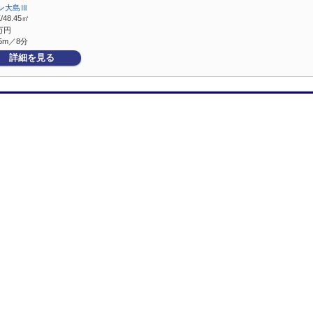
ン大島Ⅲ
/48.45㎡
万円
5m／8分
詳細を見る