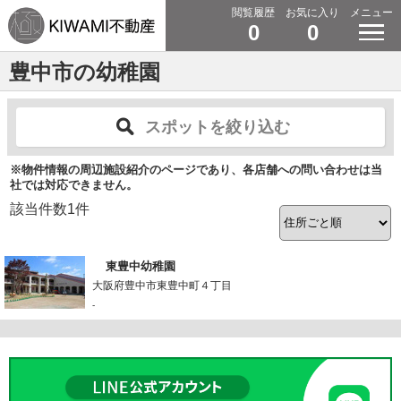
閲覧履歴
お気に入り
メニュー
0
0
豊中市の幼稚園
スポットを絞り込む
※物件情報の周辺施設紹介のページであり、各店舗への問い合わせは当
社では対応できません。
該当件数
1
件
東豊中幼稚園
大阪府豊中市東豊中町４丁目
-