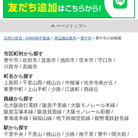
ページトップへ
北摂の賃貸｜KIWAMI不動産
>
周辺施設案内
>
豊中市
>
豊中市の幼稚園
市区町村から探す
豊中市
/
吹田市
/
箕面市
/
池田市
/
茨木市
/
守口市
/
川西市
/
高槻市
町名から探す
上新田
/
千里山西
/
桃山台
/
中桜塚
/
佐井寺南が丘
/
東豊中町
/
上山手町
/
少路
/
江坂町
/
西緑丘
路線から探す
北大阪急行電鉄
/
阪急千里線
/
大阪モノレール本線
/
阪急宝塚本線
/
阪急箕面線
/
大阪モノレール彩都
/
東海道本線
/
福知山線
/
地下鉄御堂筋線
/
能勢電鉄妙見線
駅から探す
千里中央
/
千里山
/
桃山台
/
少路
/
南千里
/
豊中
/
関大前
/