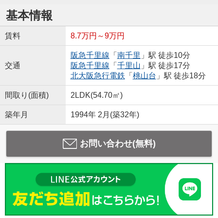
基本情報
賃料
8.7万円～9万円
阪急千里線
「
南千里
」駅 徒歩10分
交通
阪急千里線
「
千里山
」駅 徒歩17分
北大阪急行電鉄
「
桃山台
」駅 徒歩18分
間取り(面積)
2LDK(54.70㎡)
築年月
1994年 2月(築32年)
お問い合わせ(無料)