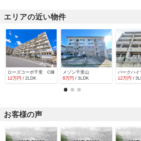
エリアの近い物件
ローズコーポ千里 C棟
メゾン千里山
12
万
円
/ 2LDK
8
万
円
/ 3LDK
12
万
円
/ 3
お客様の声