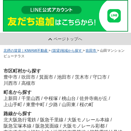
ページトップへ
北摂の賃貸｜KIWAMI不動産
>
(賃貸)地域から探す
>
吹田市
>
山田マンション
ビューテラス
市区町村から探す
豊中市
/
吹田市
/
箕面市
/
池田市
/
茨木市
/
守口市
/
川西市
/
高槻市
町名から探す
上新田
/
千里山西
/
中桜塚
/
桃山台
/
佐井寺南が丘
/
上山手町
/
東豊中町
/
少路
/
山田東
/
桜の町
路線から探す
北大阪急行電鉄
/
阪急千里線
/
大阪モノレール本線
/
阪急宝塚本線
/
阪急箕面線
/
大阪モノレール彩都
/