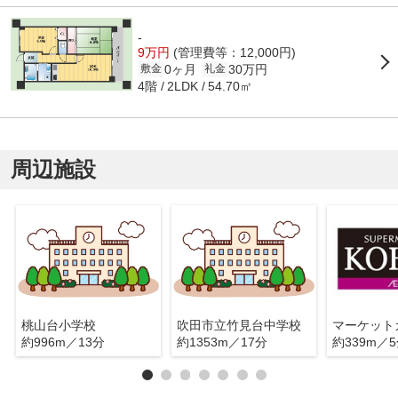
-
9万円
(管理費等：12,000円)
0ヶ月
30万円
敷金
礼金
4階
54.70㎡
2LDK
周辺施設
桃山台小学校
吹田市立竹見台中学校
約996m／13分
約1353m／17分
約339m／