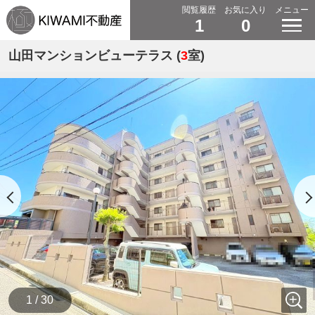
閲覧履歴
お気に入り
メニュー
1
0
山田マンションビューテラス (
3
室)
1 / 30