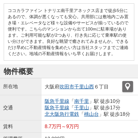
ココカラファイン トナリエ南千里アネックス店まで徒歩5分に
あるので、体調が悪くなっても安心。共用部には敷地内ごみ置
き場・エレベータなど様々な設備やサービスが揃っているので
便利です。こちらのマンションから出て100mに駐車場があり
ます。ご利用可能な駅が2つあり、行き先に応じて乗車駅の使
い分けができます。良好な眺望で癒されてみませんか。できる
だけ早めに不動産情報を集めたい方は当社スタッフまでご連絡
ください。地域の不動産情報をいち早くお届けします。
物件概要
所在地
大阪府
吹田市
千里山西
６丁目
阪急千里線
「
南千里
」駅 徒歩10分
交通
阪急千里線
「
千里山
」駅 徒歩17分
北大阪急行電鉄
「
桃山台
」駅 徒歩18分
賃料
8.7万円～9万円