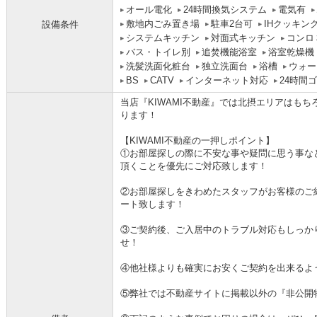
オール電化
24時間換気システム
電気有
敷地内ごみ置き場
駐車2台可
IHクッキン
設備条件
システムキッチン
対面式キッチン
コンロ
バス・トイレ別
追焚機能浴室
浴室乾燥機
洗髪洗面化粧台
独立洗面台
浴槽
ウォー
BS
CATV
インターネット対応
24時間
当店『KIWAMI不動産』では北摂エリアはも
ります！
【KIWAMI不動産の一押しポイント】
①お部屋探しの際に不安な事や疑問に思う事な
頂くことを優先にご対応致します！
②お部屋探しをきわめたスタッフがお客様のご
ート致します！
③ご契約後、ご入居中のトラブル対応もしっか
せ！
④他社様よりも確実にお安くご契約を出来るよ
⑤弊社では不動産サイトに掲載以外の『非公開