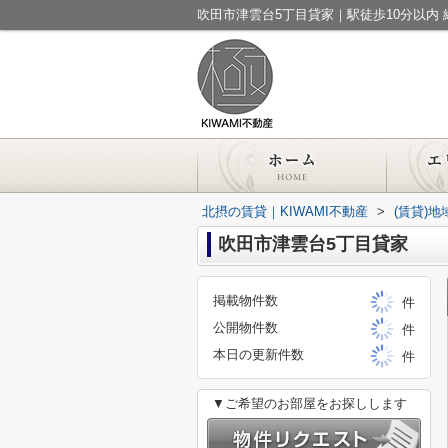
北摂の賃貸｜KIWAMI不動産
>
(賃貸)
吹田市津雲台5丁目貸家
掲載物件数
件
公開物件数
件
本日の更新件数
件
▼ご希望のお部屋をお探しします