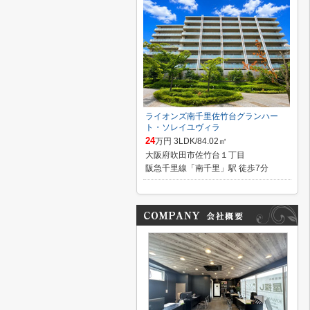
ライオンズ南千里佐竹台グランハー
ト・ソレイユヴィラ
24
万円 3LDK/84.02㎡
大阪府吹田市佐竹台１丁目
阪急千里線「南千里」駅 徒歩7分