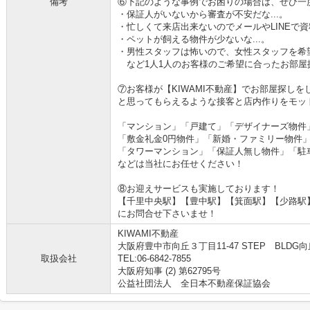
備考
⑥下記のような事例でお困りの場合は、ぜひ一
・保証人がいないから審査が不安だな...。
・忙しくて来店出来ないのでメールやLINEで資料
・ペットが飼える物件が少ないな...。
・男性スタッフは怖いので、女性スタッフを希望
など1人1人のお客様のご希望に合ったお部屋
⑦お客様が【KIWAMI不動産】でお部屋探し
と思ってもらえるような接客と店内作りをモッ
「マンション」「戸建て」「デザイナーズ物件
「敷金礼金0円物件」「新婚・ファミリー物件
「タワーマンション」「保証人無し物件」「駐
などは当社にお任せください！
⑧お迎えサービスも実施しております！
【千里中央駅】【豊中駅】【箕面駅】【少路駅
にお問合せ下さいませ！
KIWAMI不動産
大阪府豊中市向丘３丁目11-47 STEP BLDG向丘
取扱会社
TEL:06-6842-7855
大阪府知事 (2) 第62795号
公益社団法人 全日本不動産保証協会