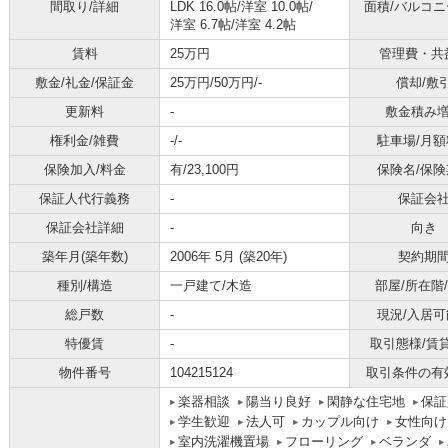
間取り/詳細
LDK 16.0帖
/
洋室 10.0帖
/
面積/バルコ
洋室 6.7帖
/
洋室 4.2帖
賃料
25万円
管理費・共
敷金/礼金/保証金
25万円/50万円/-
償却/敷
更新料
-
敷金積み
権利金/雑費
-/-
駐車場/月額
保険加入/料金
有/23,100円
保険名/保険
保証人代行義務
-
保証会
保証会社詳細
-
向き
築年月(築年数)
2006年 5月 (築20年)
契約期
種別/構造
一戸建て/木造
部屋/所在階
総戸数
-
現況/入居可
特優賃
-
取引態様/賃
物件番号
104215124
取引条件の有
楽器相談
陽当り良好
閑静な住宅地
保証
学生歓迎
法人可
カップル向け
女性向け
室内洗濯機置場
フローリング
ベランダ