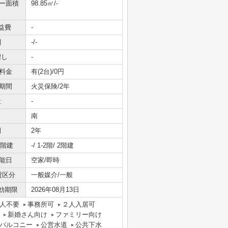
ニー面積
98.85㎡/-
益費
-
引
-/-
増し
-
料金
有(2台)/0円
期間
火災保険/2年
社
-
南
間
2年
/階建
-/ 1-2階/ 2階建
能日
空家/即時
貸区分
一般媒介/一般
効期限
2026年08月13日
人不要
事務所可
２人入居可
新婚さん向け
ファミリー向け
バルコニー
公営水道
公共下水