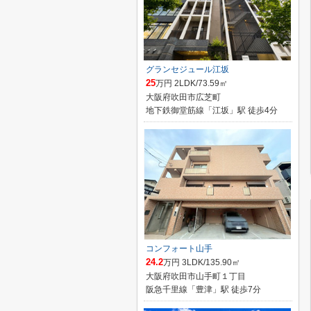
グランセジュール江坂
25
万円 2LDK/73.59㎡
大阪府吹田市広芝町
地下鉄御堂筋線「江坂」駅 徒歩4分
コンフォート山手
24.2
万円 3LDK/135.90㎡
大阪府吹田市山手町１丁目
阪急千里線「豊津」駅 徒歩7分