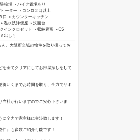
駐輪場
バイク置場あり
グヒーター
コンロ２口以上
３口
カウンターキッチン
温水洗浄便座
洗面台
クインクロゼット
収納豊富
CS
ゴミ出し可
ちろん、大阪府全域の物件を取り扱ってお
どを全てクリアにしてお部屋探しをして
納得いくまでお時間を取り、全力でサポ
り当社が行いますのでご安心下さいま
うに全力で家主様に交渉致します！
物件』も多数ご紹介可能です！