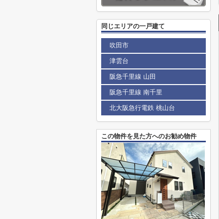
同じエリアの一戸建て
吹田市
津雲台
阪急千里線 山田
阪急千里線 南千里
北大阪急行電鉄 桃山台
この物件を見た方へのお勧め物件