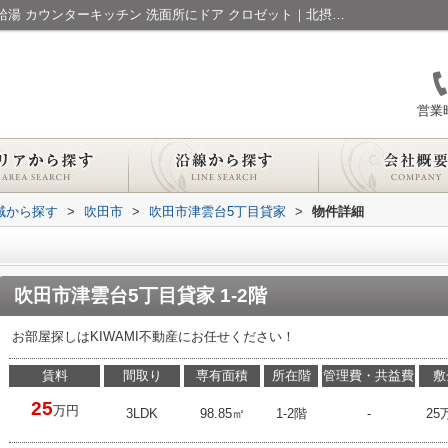
吹田市津雲台5丁目貸家｜駅徒歩10分以内 給湯 カウンターキッチン 洗面所にドア クロゼット｜北摂の賃貸｜KIWAMI不動産
営業時
地域から探す
>
吹田市
>
吹田市津雲台5丁目貸家
>
物件詳細
吹田市津雲台5丁目貸家 1-2階
お部屋探しはKIWAMI不動産にお任せください！
賃料
間取り
専有面積
所在階
管理費・共益費
敷
25
万円
3LDK
98.85㎡
1-2階
-
25