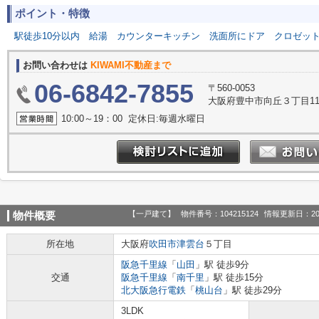
ポイント・特徴
駅徒歩10分以内
給湯
カウンターキッチン
洗面所にドア
クロゼッ
お問い合わせは
KIWAMI不動産まで
06-6842-7855
〒560-0053
大阪府豊中市向丘３丁目11-47
10:00～19：00 定休日:毎週水曜日
【一戸建て】
物件番号：104215124
情報更新日：20
物件概要
所在地
大阪府
吹田市
津雲台
５丁目
阪急千里線
「
山田
」駅 徒歩9分
交通
阪急千里線
「
南千里
」駅 徒歩15分
北大阪急行電鉄
「
桃山台
」駅 徒歩29分
3LDK