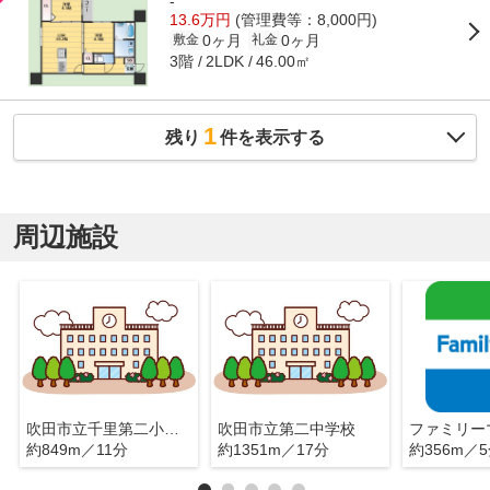
-
13.6万円
(管理費等：8,000円)
0ヶ月
0ヶ月
敷金
礼金
3階
46.00㎡
2LDK
1
残り
件を表示する
周辺施設
吹田市立千里第二小学校
吹田市立第二中学校
約849m／11分
約1351m／17分
約356m／