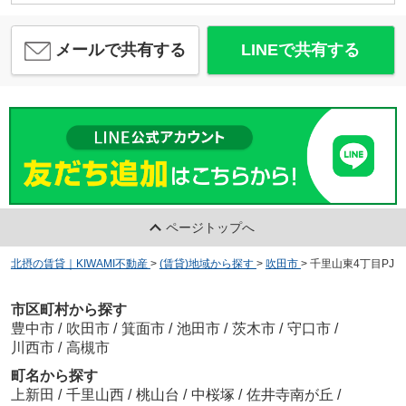
メールで共有する
LINEで共有する
ページトップへ
北摂の賃貸｜KIWAMI不動産
>
(賃貸)地域から探す
>
吹田市
>
千里山東4丁目PJ
市区町村から探す
豊中市
/
吹田市
/
箕面市
/
池田市
/
茨木市
/
守口市
/
川西市
/
高槻市
町名から探す
上新田
/
千里山西
/
桃山台
/
中桜塚
/
佐井寺南が丘
/