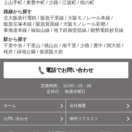
上山手町
/
東豊中町
/
少路
/
江坂町
/
桜の町
路線から探す
北大阪急行電鉄
/
阪急千里線
/
大阪モノレール本線
/
阪急宝塚本線
/
阪急箕面線
/
大阪モノレール彩都
/
東海道本線
/
福知山線
/
地下鉄御堂筋線
/
能勢電鉄妙見線
駅から探す
千里中央
/
千里山
/
桃山台
/
南千里
/
少路
/
豊中
/
関大前
/
桜井
/
緑地公園
/
柴原阪大前
電話でお問い合わせ
営業時間：
10:00～19：00
定休日：
毎週水曜日
ホーム
会社概要
お問い合わせ
物件リクエスト