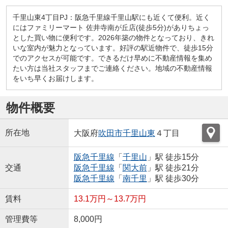
千里山東4丁目PJ：阪急千里線千里山駅にも近くて便利。近く
にはファミリーマート 佐井寺南が丘店(徒歩5分)がありちょっ
とした買い物に便利です。2026年築の物件となっており、きれ
いな室内が魅力となっています。好評の駅近物件で、徒歩15分
でのアクセスが可能です。できるだけ早めに不動産情報を集め
たい方は当社スタッフまでご連絡ください。地域の不動産情報
をいち早くお届けします。
物件概要
所在地
大阪府
吹田市
千里山東
４丁目
阪急千里線
「
千里山
」駅 徒歩15分
交通
阪急千里線
「
関大前
」駅 徒歩21分
阪急千里線
「
南千里
」駅 徒歩30分
賃料
13.1万円～13.7万円
管理費等
8,000円