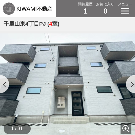
閲覧履歴
お気に入り
メニュー
1
0
千里山東4丁目PJ (
4
室)
1 / 31