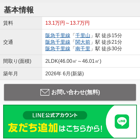
基本情報
賃料
13.1万円～13.7万円
阪急千里線
「
千里山
」駅 徒歩15分
交通
阪急千里線
「
関大前
」駅 徒歩21分
阪急千里線
「
南千里
」駅 徒歩30分
間取り(面積)
2LDK(46.00㎡～46.01㎡)
築年月
2026年 6月(新築)
お問い合わせ(無料)