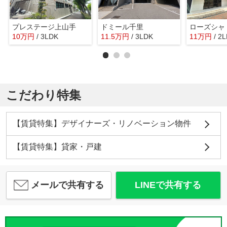
プレステージ上山手
ドミール千里
ローズシャ
10
万
円
/ 3LDK
11.5
万
円
/ 3LDK
11
万
円
/ 2
こだわり特集
【賃貸特集】デザイナーズ・リノベーション物件
【賃貸特集】貸家・戸建
メールで共有する
LINEで共有する